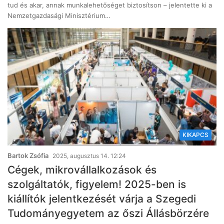
tud és akar, annak munkalehetőséget biztosítson – jelentette ki a
Nemzetgazdasági Minisztérium…
KIKAPCS
Bartok Zsófia
2025, augusztus 14. 12:24
Cégek, mikrovállalkozások és
szolgáltatók, figyelem! 2025-ben is
kiállítók jelentkezését várja a Szegedi
Tudományegyetem az őszi Állásbörzére