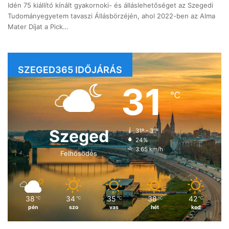
Idén 75 kiállító kínált gyakornoki- és álláslehetőséget az Szegedi
Tudományegyetem tavaszi Állásbörzéjén, ahol 2022-ben az Alma
Mater Díjat a Pick…
SZEGED365 IDŐJÁRÁS
31
℃
Szeged
31º - 31º
24%
3.65 km/h
Felhősödés
38
34
35
38
42
℃
℃
℃
℃
℃
pén
szo
vas
hét
ked