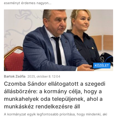
eseményt érdemes nagyon…
KÖZÉLET
Bartok Zsófia
2025, október 8. 12:04
Czomba Sándor ellátogatott a szegedi
állásbörzére: a kormány célja, hogy a
munkahelyek oda települjenek, ahol a
munkáskéz rendelkezésre áll
A kormányzat egyik legfontosabb prioritása, hogy mindenki, aki