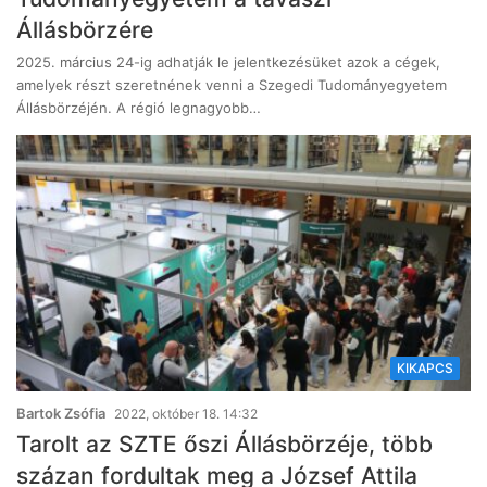
Állásbörzére
2025. március 24-ig adhatják le jelentkezésüket azok a cégek,
amelyek részt szeretnének venni a Szegedi Tudományegyetem
Állásbörzéjén. A régió legnagyobb…
KIKAPCS
Bartok Zsófia
2022, október 18. 14:32
Tarolt az SZTE őszi Állásbörzéje, több
százan fordultak meg a József Attila