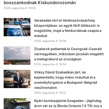
bosszankodnak Kiskundorozsmán
2026, augusztus 6. 19:50
Verekedés tört ki Hódmezővásárhely
központjában: az egyik férfi többször is
megütötte, majd a fémkorlátnak csapta a
másikat
2026, augusztus 6. 19:08
Zivatarok pattantak ki Csongrád-Csanád
vármegyében, miközben jócskán megdőlt
a melegrekord az országban
2026, augusztus 6. 18:54
Vitézy Dávid Szabadkán járt, és
bejelentette, hogy mikor indulhat el a
személyforgalom a Budapest-Belgrád
vasútvonalon
2026, augusztus 6. 18:32
Nyári bombaajánlat Szegeden – jéghideg
áron vár az új Škoda Octavia 1.5 TSI Joy a