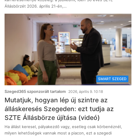
Állásbörzét 2026. április 21-én,…
SMART SZEGED
Szeged365 szponzorált tartalom
2026, április 9. 10:18
Mutatjuk, hogyan lép új szintre az
álláskeresés Szegeden: ezt tudja az
SZTE Állásbörze újítása (videó)
Ha állást keresel, pályakezdő vagy, esetleg csak körbenéznél,
milyen lehetőségek vannak most a piacon, ezt a szegedi