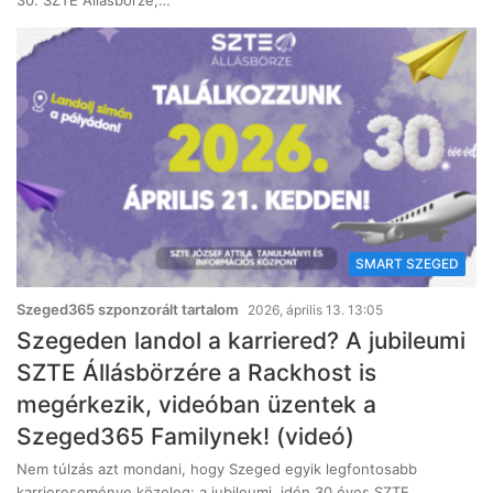
30. SZTE Állásbörze,…
SMART SZEGED
Szeged365 szponzorált tartalom
2026, április 13. 13:05
Szegeden landol a karriered? A jubileumi
SZTE Állásbörzére a Rackhost is
megérkezik, videóban üzentek a
Szeged365 Familynek! (videó)
Nem túlzás azt mondani, hogy Szeged egyik legfontosabb
karriereseménye közeleg: a jubileumi, idén 30 éves SZTE