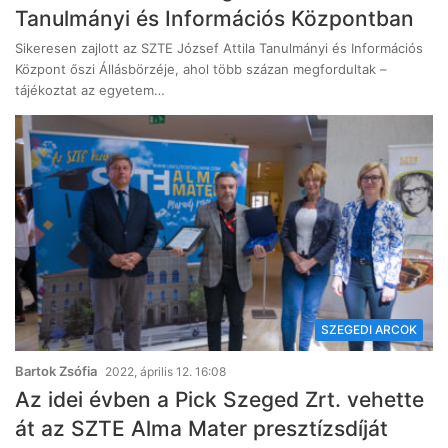
Tanulmányi és Információs Központban
Sikeresen zajlott az SZTE József Attila Tanulmányi és Információs
Központ őszi Állásbörzéje, ahol több százan megfordultak –
tájékoztat az egyetem…
SZEGEDI ARCOK
Bartok Zsófia
2022, április 12. 16:08
Az idei évben a Pick Szeged Zrt. vehette
át az SZTE Alma Mater presztízsdíját