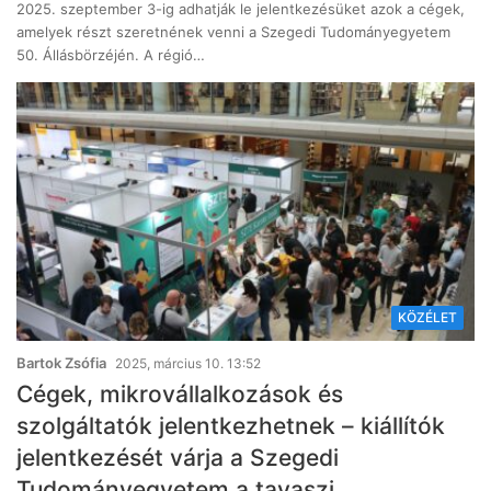
2025. szeptember 3-ig adhatják le jelentkezésüket azok a cégek,
amelyek részt szeretnének venni a Szegedi Tudományegyetem
50. Állásbörzéjén. A régió…
KÖZÉLET
Bartok Zsófia
2025, március 10. 13:52
Cégek, mikrovállalkozások és
szolgáltatók jelentkezhetnek – kiállítók
jelentkezését várja a Szegedi
Tudományegyetem a tavaszi