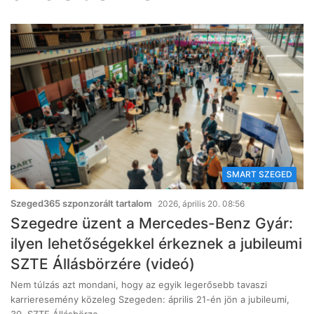
SMART SZEGED
Szeged365 szponzorált tartalom
2026, április 20. 08:56
Szegedre üzent a Mercedes-Benz Gyár:
ilyen lehetőségekkel érkeznek a jubileumi
SZTE Állásbörzére (videó)
Nem túlzás azt mondani, hogy az egyik legerősebb tavaszi
karrieresemény közeleg Szegeden: április 21-én jön a jubileumi,