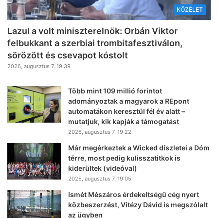
KÖZÉLET
Lazul a volt miniszterelnök: Orbán Viktor
felbukkant a szerbiai trombitafesztiválon,
sörözött és csevapot kóstolt
2026, augusztus 7. 19:39
Több mint 109 millió forintot
adományoztak a magyarok a REpont
automatákon keresztül fél év alatt –
mutatjuk, kik kapják a támogatást
2026, augusztus 7. 19:22
Már megérkeztek a Wicked díszletei a Dóm
térre, most pedig kulisszatitkok is
kiderültek (videóval)
2026, augusztus 7. 19:05
Ismét Mészáros érdekeltségű cég nyert
közbeszerzést, Vitézy Dávid is megszólalt
az ügyben