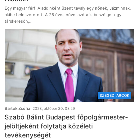
Egy magyar férfi Aladdinként üzent tavaly egy nőnek, Jázminnak,
akibe beleszeretett. A 26 éves nővel azóta is beszélget egy
társkeresőn,…
SZEGEDI ARCOK
Bartok Zsófia
2023, október 30. 08:29
Szabó Bálint Budapest főpolgármester-
jelöltjeként folytatja közéleti
tevékenységét