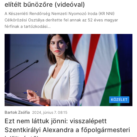
elítélt bűnözőre (videóval)
A Készenléti Rendőrség Nemzeti Nyomozó Iroda (KR NNI)
Célkörözési Osztálya derítette fel annak az 52 éves magyar
férfinak a tartózkodási…
KÖZÉLET
Bartok Zsófia
2024, június 7. 08:15
Ezt nem láttuk jönni: visszalépett
Szentkirályi Alexandra a főpolgármesteri