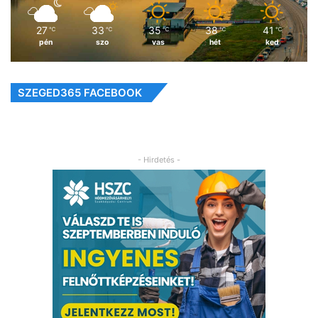
27
33
35
38
41
℃
℃
℃
℃
℃
pén
szo
vas
hét
ked
SZEGED365 FACEBOOK
- Hirdetés -