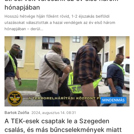
hónapjában
Hosszú hétvége híján főként rövid, 1-2 éjszakás belföldi
utazásokat választottak a hazai vendégek az év első három
hónapjában – derül…
MINDENMÁS
Bartok Zsófia
2024, augusztus 14. 08:31
A TEK-esek csaptak le a Szegeden
csalás, és más bűncselekmények miatt