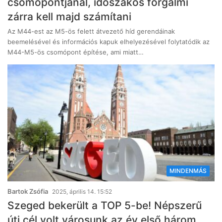
csomópontjánál, időszakos forgalmi
zárra kell majd számítani
Az M44-est az M5-ös felett átvezető híd gerendáinak
beemelésével és információs kapuk elhelyezésével folytatódik az
M44-M5-ös csomópont építése, ami miatt…
MINDENMÁS
Bartok Zsófia
2025, április 14. 15:52
Szeged bekerült a TOP 5-be! Népszerű
úti cél volt városunk az év első három