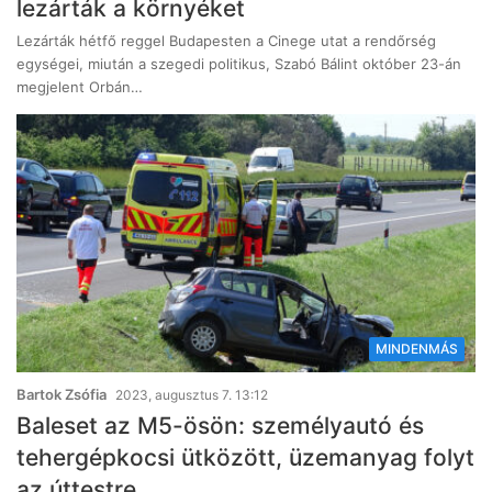
lezárták a környéket
Lezárták hétfő reggel Budapesten a Cinege utat a rendőrség
egységei, miután a szegedi politikus, Szabó Bálint október 23-án
megjelent Orbán…
MINDENMÁS
Bartok Zsófia
2023, augusztus 7. 13:12
Baleset az M5-ösön: személyautó és
tehergépkocsi ütközött, üzemanyag folyt
az úttestre