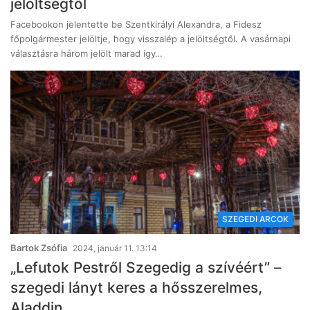
jelöltségtől
Facebookon jelentette be Szentkirályi Alexandra, a Fidesz
főpolgármester jelöltje, hogy visszalép a jelöltségtől. A vasárnapi
választásra három jelölt marad így…
SZEGEDI ARCOK
Bartok Zsófia
2024, január 11. 13:14
„Lefutok Pestről Szegedig a szívéért” –
szegedi lányt keres a hősszerelmes,
Aladdin