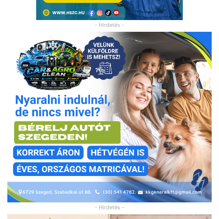
- Hirdetés -
- Hirdetés -