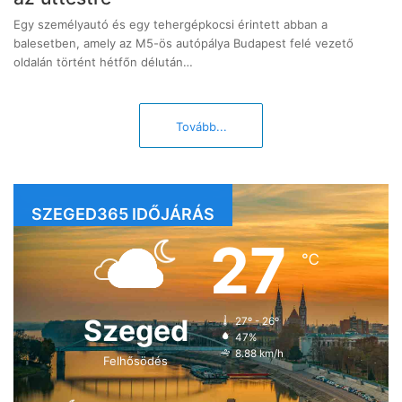
Egy személyautó és egy tehergépkocsi érintett abban a
balesetben, amely az M5-ös autópálya Budapest felé vezető
oldalán történt hétfőn délután…
Tovább...
SZEGED365 IDŐJÁRÁS
27
℃
Szeged
27º - 26º
47%
8.88 km/h
Felhősödés