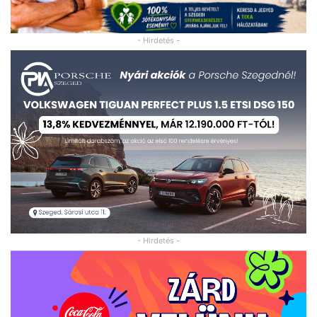
- Hirdetés -
- Hirdetés -