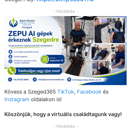
- Hirdetés -
Kövess a Szeged365
TikTok
,
Facebook
és
Instagram
oldalakon is!
K
ö
sz
ö
njük, hogy a virtuális családtagunk vagy!
- Hirdetés -