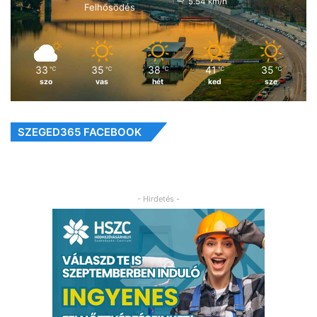
5.54 km/h
Felhősödés
33
35
38
41
35
℃
℃
℃
℃
℃
szo
vas
hét
ked
sze
SZEGED365 FACEBOOK
- Hirdetés -