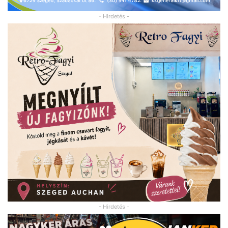
- Hirdetés -
- Hirdetés -