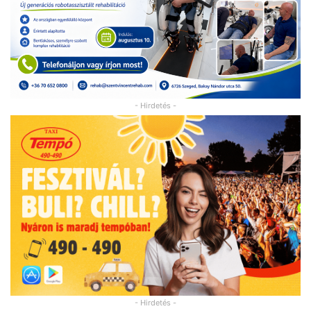
- Hirdetés -
- Hirdetés -