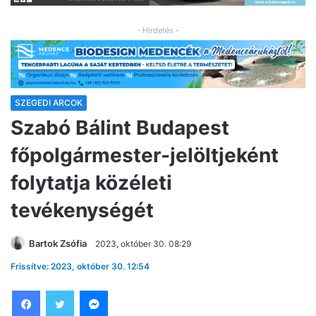
- Hirdetés -
SZEGEDI ARCOK
Szabó Bálint Budapest
főpolgármester-jelöltjeként
folytatja közéleti
tevékenységét
Bartok Zsófia
2023, október 30. 08:29
Frissítve: 2023, október 30. 12:54
Facebook
Twitter
Messenger