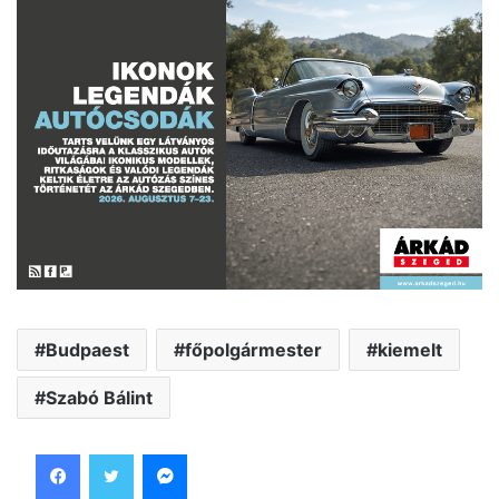
Budpaest
főpolgármester
kiemelt
Szabó Bálint
Facebook
Twitter
Messenger