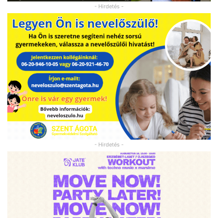
- Hirdetés -
- Hirdetés -