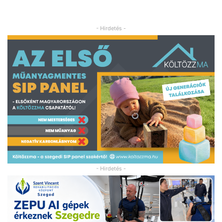
- Hirdetés -
- Hirdetés -