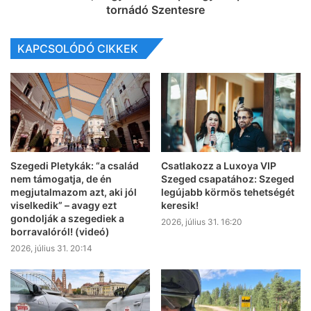
tornádó Szentesre
KAPCSOLÓDÓ CIKKEK
Szegedi Pletykák: “a család
Csatlakozz a Luxoya VIP
nem támogatja, de én
Szeged csapatához: Szeged
megjutalmazom azt, aki jól
legújabb körmös tehetségét
viselkedik” – avagy ezt
keresik!
gondolják a szegediek a
2026, július 31. 16:20
borravalóról! (videó)
2026, július 31. 20:14