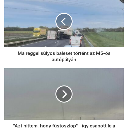
Ma reggel súlyos baleset történt az M5-ös
autópályán
"Azt hittem, hogy füstoszlop" - így csapott le a