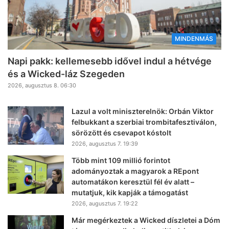
MINDENMÁS
Napi pakk: kellemesebb idővel indul a hétvége
és a Wicked-láz Szegeden
2026, augusztus 8. 06:30
Lazul a volt miniszterelnök: Orbán Viktor
felbukkant a szerbiai trombitafesztiválon,
sörözött és csevapot kóstolt
2026, augusztus 7. 19:39
Több mint 109 millió forintot
adományoztak a magyarok a REpont
automatákon keresztül fél év alatt –
mutatjuk, kik kapják a támogatást
2026, augusztus 7. 19:22
Már megérkeztek a Wicked díszletei a Dóm