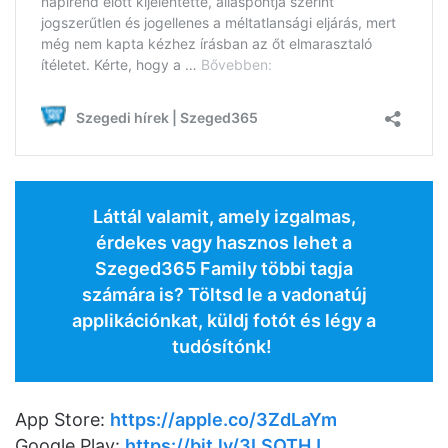
Láttál valamit, amely izgalmas,
érdekes vagy hasznos lehet a
Szeged365 Family többi tagja
számára is? Töltsd le a vadonatúj
applikációnkat, küldj fotót és légy a
tudósítónk!
App Store:
https://apple.co/3ZdLaYm
Google Play:
https://bit.ly/3LSOTHJ