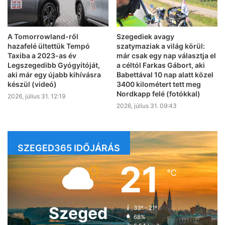
A Tomorrowland-ről
Szegediek avagy
hazafelé ültettük Tempó
szatymaziak a világ körül:
Taxiba a 2023-as év
már csak egy nap választja el
Legszegedibb Gyógyítóját,
a céltól Farkas Gábort, aki
aki már egy újabb kihívásra
Babettával 10 nap alatt közel
készül (videó)
3400 kilométert tett meg
Nordkapp felé (fotókkal)
2026, július 31. 12:19
2026, július 31. 09:43
SZEGED365 IDŐJÁRÁS
21
℃
Szeged
33º - 21º
68%