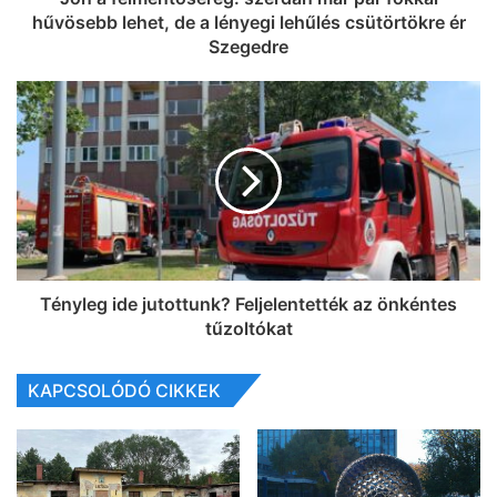
hűvösebb lehet, de a lényegi lehűlés csütörtökre ér
Szegedre
Tényleg ide jutottunk? Feljelentették az önkéntes
tűzoltókat
KAPCSOLÓDÓ CIKKEK