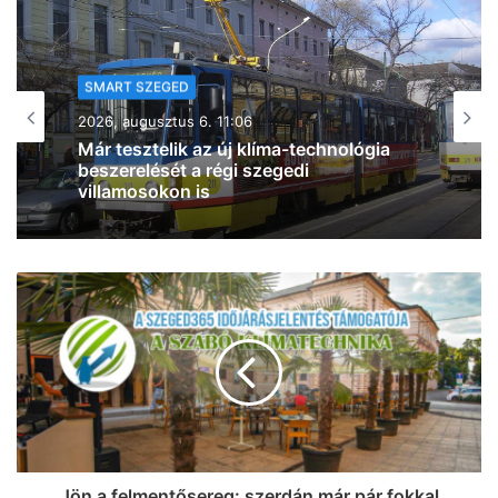
SMART SZEGED
2026, augusztus 6. 06:44
Bővíti klimatizált betegellátó helyiségeit
az SZTE Klinikai Központja – a
betegellátó helyiségek 77 százaléka már
klimatizált
Jön a felmentősereg: szerdán már pár fokkal