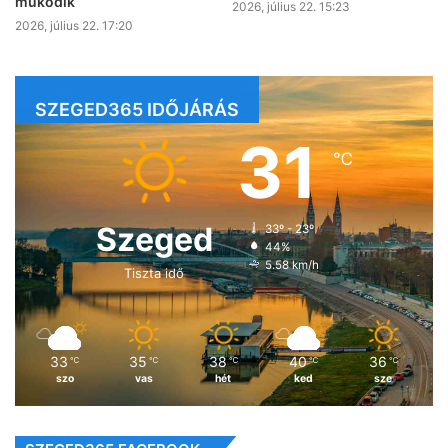
működik
2026, július 22. 15:23
2026, július 22. 17:20
SZEGED365 IDŐJÁRÁS
31
℃
Szeged
33º - 23º
44%
5.58 km/h
Tiszta idő
33
35
38
40
36
℃
℃
℃
℃
℃
szo
vas
hét
ked
sze