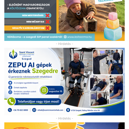
- Hirdetés -
- Hirdetés -