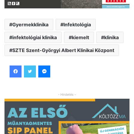
Gyermekklinika
Infektológia
infektológiai klinika
kiemelt
klinika
SZTE Szent-Györgyi Albert Klinikai Központ
Facebook
Twitter
Messenger
- Hirdetés -