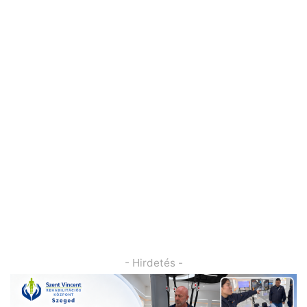
- Hirdetés -