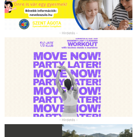
- Hirdetés -
- Hirdetés -