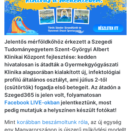
Jelentős mérföldkőhöz érkezett a Szegedi
Tudományegyetem Szent-Györgyi Albert
Klinikai Központ fejlesztése: kedden
hivatalosan is átadták a Gyermekgyógyászati
Klinika alagsorában kialakított új, infektológiai
profilú általános osztályt, ami július 2-től
(csütörtök) fogadja első betegeit. Az átadón a
Szeged365 is jelen volt, folyamatosan
Facebook LIVE-okban
jelentkeztünk, most
pedig mutatjuk a helyszínen készült fotókat!
Mint
korábban beszámoltunk róla
, az új egység
egy Magyarországon is újszerű működési modellt