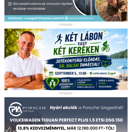
- Hirdetés -
- Hirdetés -