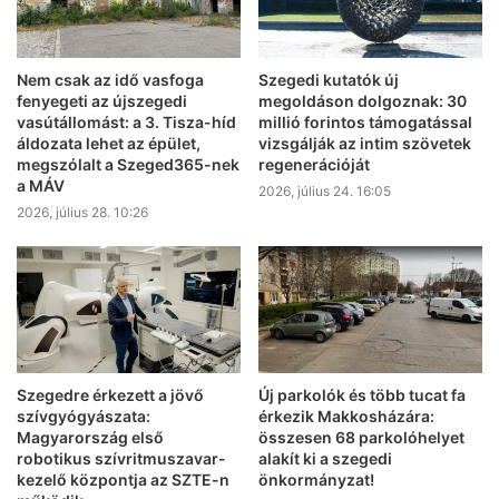
Nem csak az idő vasfoga
Szegedi kutatók új
fenyegeti az újszegedi
megoldáson dolgoznak: 30
vasútállomást: a 3. Tisza-híd
millió forintos támogatással
áldozata lehet az épület,
vizsgálják az intim szövetek
megszólalt a Szeged365-nek
regenerációját
a MÁV
2026, július 24. 16:05
2026, július 28. 10:26
Szegedre érkezett a jövő
Új parkolók és több tucat fa
szívgyógyászata:
érkezik Makkosházára:
Magyarország első
összesen 68 parkolóhelyet
robotikus szívritmuszavar-
alakít ki a szegedi
kezelő központja az SZTE-n
önkormányzat!