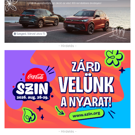
- Hirdetés -
- Hirdetés -