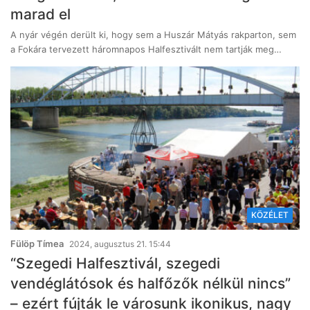
marad el
A nyár végén derült ki, hogy sem a Huszár Mátyás rakparton, sem
a Fokára tervezett háromnapos Halfesztivált nem tartják meg…
KÖZÉLET
Fülöp Tímea
2024, augusztus 21. 15:44
“Szegedi Halfesztivál, szegedi
vendéglátósok és halfőzők nélkül nincs”
– ezért fújták le városunk ikonikus, nagy