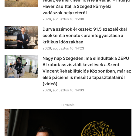
Hevér Zsolttal, a Szeged környéki
vadászok helyzetéről
2026, augusztus 10. 15:00
Durva számok érkeztek: 91,5 százalékkal
csökkent a vonatok áramfogyasztása a
kritikus időszakban
2026, augusztus 10. 14:23
Nagy nap Szegeden: ma elindultak a ZEPU
AI robotasszisztált kezelések a Szent
Vincent Rehabilitációs Központban, már az
első páciens is mesélt a tapasztalatairól
(videó)
2026, augusztus 10. 14:03
- Hirdetés -