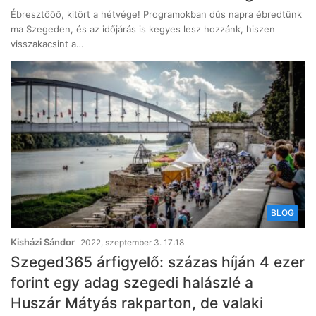
Ébresztőőő, kitört a hétvége! Programokban dús napra ébredtünk
ma Szegeden, és az időjárás is kegyes lesz hozzánk, hiszen
visszakacsint a…
BLOG
Kisházi Sándor
2022, szeptember 3. 17:18
Szeged365 árfigyelő: százas híján 4 ezer
forint egy adag szegedi halászlé a
Huszár Mátyás rakparton, de valaki