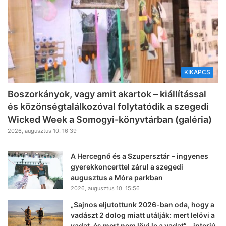
KIKAPCS
Boszorkányok, vagy amit akartok – kiállítással
és közönségtalálkozóval folytatódik a szegedi
Wicked Week a Somogyi-könyvtárban (galéria)
2026, augusztus 10. 16:39
A Hercegnő és a Szupersztár – ingyenes
gyerekkoncerttel zárul a szegedi
augusztus a Móra parkban
2026, augusztus 10. 15:56
„Sajnos eljutottunk 2026-ban oda, hogy a
vadászt 2 dolog miatt utálják: mert lelövi a
vadat, és mert nem lövi le a vadat” – interjú