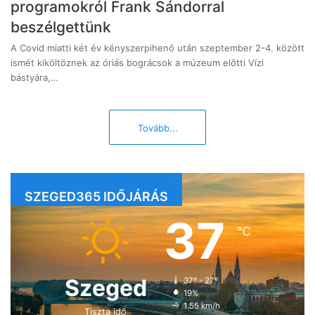
programokról Frank Sándorral
beszélgettünk
A Covid miatti két év kényszerpihenő után szeptember 2-4. között
ismét kiköltöznek az óriás bográcsok a múzeum előtti Vízi
bástyára,…
Tovább...
SZEGED365 IDŐJÁRÁS
37
℃
Szeged
37º - 27º
19%
1.55 km/h
Tiszta idő