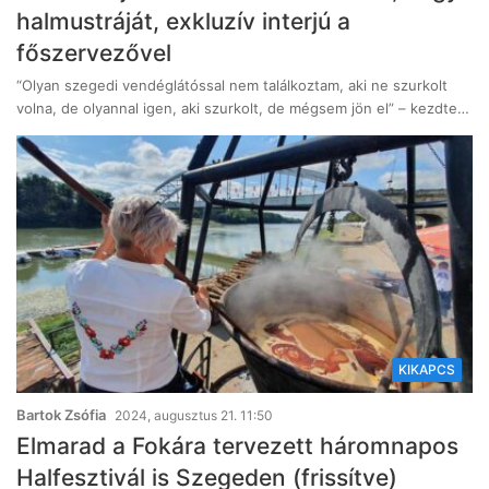
halmustráját, exkluzív interjú a
főszervezővel
“Olyan szegedi vendéglátóssal nem találkoztam, aki ne szurkolt
volna, de olyannal igen, aki szurkolt, de mégsem jön el” – kezdte…
KIKAPCS
Bartok Zsófia
2024, augusztus 21. 11:50
Elmarad a Fokára tervezett háromnapos
Halfesztivál is Szegeden (frissítve)