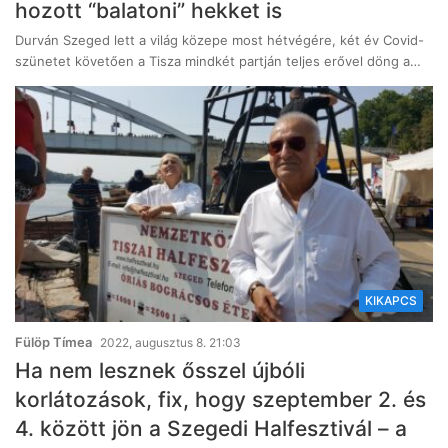
hozott “balatoni” hekket is
Durván Szeged lett a világ közepe most hétvégére, két év Covid-
szünetet követően a Tisza mindkét partján teljes erővel döng a…
KIKAPCS
Fülöp Tímea
2022, augusztus 8. 21:03
Ha nem lesznek ősszel újbóli
korlátozások, fix, hogy szeptember 2. és
4. között jön a Szegedi Halfesztivál – a