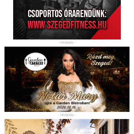
- Hirdetés -
- Hirdetés -