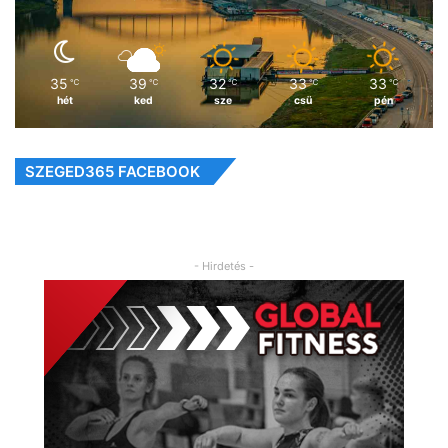
35
39
32
33
33
℃
℃
℃
℃
℃
hét
ked
sze
csü
pén
SZEGED365 FACEBOOK
- Hirdetés -