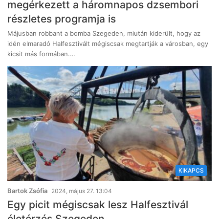
megérkezett a háromnapos dzsembori
részletes programja is
Májusban robbant a bomba Szegeden, miután kiderült, hogy az
idén elmaradó Halfesztivált mégiscsak megtartják a városban, egy
kicsit más formában.…
KIKAPCS
Bartok Zsófia
2024, május 27. 13:04
Egy picit mégiscsak lesz Halfesztivál
életérzés Szegeden