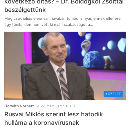
következő oltás? – Dr. Boldogkői Zsolttal
beszélgettünk
Még csak július eleje van, javában tombol a nyár, ennek ellenére
úgy tűnik, idén nem vett ki nyári szabadságot a…
KÖZÉLET
Horváth Norbert
2022, március 27. 15:03
Rusvai Miklós szerint lesz hatodik
hulláma a koronavírusnak