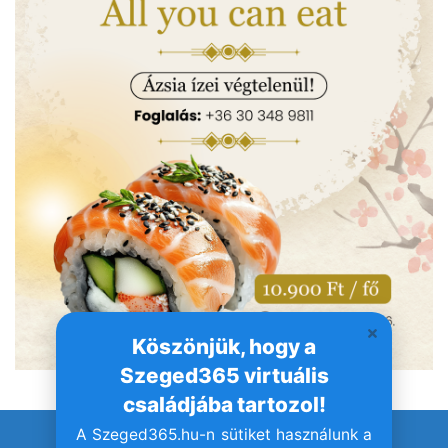
Köszönjük, hogy a
Szeged365 virtuális
családjába tartozol!
A Szeged365.hu-n sütiket használunk a
© Szeged365.hu I Minden jog fenntartva!