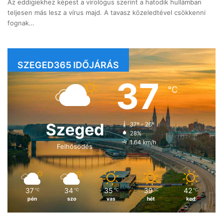
Az eddigiekhez képest a virológus szerint a hatodik hullámban
teljesen más lesz a vírus majd. A tavasz közeledtével csökkenni
fognak…
SZEGED365 IDŐJÁRÁS
37
℃
Szeged
37º - 26º
28%
1.64 km/h
Felhősödés
37
34
35
39
42
℃
℃
℃
℃
℃
pén
szo
vas
hét
ked