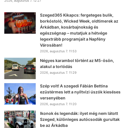
2026, augusztus 7. 12:27
Szeged365 Kikapcs: fergeteges bulik,
borkóstoló, Wicked Week, oldtimerek az
Árkádban, kosárbajnokság és
egészségnap – mutatjuk a hétvége
legextrább programjait a Napfény
Városában!
2026, augusztus 7. 11:53
Négyes karambol történt az M5-ösön,
alakul a torlódás
2026, augusztus 7. 11:29
Szép volt! A szegedi Fábián Bettina
ezüstérmes lett a nyíltvízi úszók kieséses
versenyében
2026, augusztus 7. 11:20
Ikonok és legendák: ilyet még nem látott
Szeged, különleges autócsodák gurultak
be az Árkádba