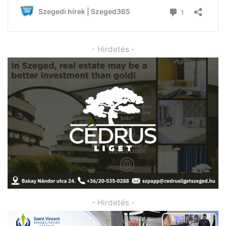
- Hirdetés -
- Hirdetés -