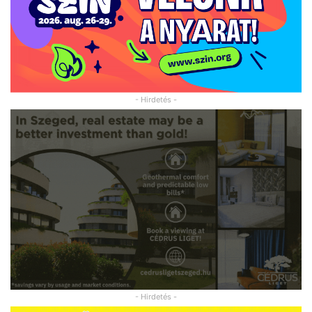
- Hirdetés -
- Hirdetés -