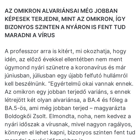
AZ OMIKRON ALVARIÁNSAI MÉG JOBBAN
KÉPESEK TERJEDNI, MINT AZ OMIKRON, ÍGY
BIZONYOS SZINTEN A NYÁRON IS FENT TUD
MARADNI A VÍRUS
A professzor arra is kitért, mi okozhatja, hogy
idén, az előző évekkel ellentétben nem ment
úgymond nyári szünetre a koronavírus és már
júniusban, júliusban egy újabb felfutó hullámról
kell beszélnünk. “Egyértelmű okai vannak ennek.
Az omikron egy jobban terjedő variáns, s ennek
létrejött két olyan alvariánsa, a BA.4 és főleg a
BA.5-ös, ami még jobban terjed – magyarázta
Boldogkői Zsolt. Elmondta, noha, nem kedvez a
nyári időszak a vírusnak, mivel nagyon ragályos,
könnyen el lehet kapni, bizonyos szinten fent tud