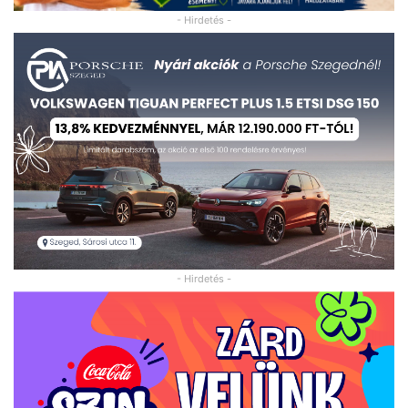
- Hirdetés -
- Hirdetés -