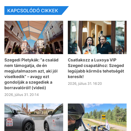
KAPCSOLÓDÓ CIKKEK
Szegedi Pletykák: “a család
Csatlakozz a Luxoya VIP
nem támogatja, de én
Szeged csapatához: Szeged
megjutalmazom azt, aki jól
legújabb körmös tehetségét
viselkedik” – avagy ezt
keresik!
gondolják a szegediek a
2026, július 31. 16:20
borravalóról! (videó)
2026, július 31. 20:14