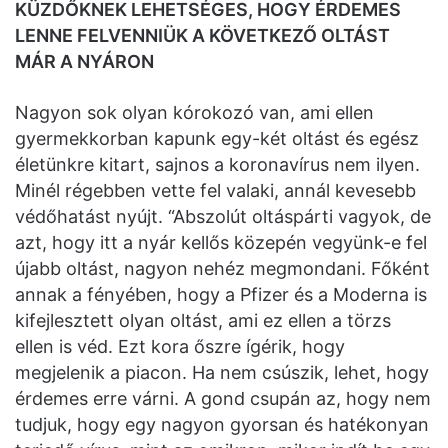
KÜZDŐKNEK LEHETSÉGES, HOGY ÉRDEMES
LENNE FELVENNIÜK A KÖVETKEZŐ OLTÁST
MÁR A NYÁRON
Nagyon sok olyan kórokozó van, ami ellen
gyermekkorban kapunk egy-két oltást és egész
életünkre kitart, sajnos a koronavírus nem ilyen.
Minél régebben vette fel valaki, annál kevesebb
védőhatást nyújt. “Abszolút oltáspárti vagyok, de
azt, hogy itt a nyár kellős közepén vegyünk-e fel
újabb oltást, nagyon nehéz megmondani. Főként
annak a fényében, hogy a Pfizer és a Moderna is
kifejlesztett olyan oltást, ami ez ellen a törzs
ellen is véd. Ezt kora őszre ígérik, hogy
megjelenik a piacon. Ha nem csúszik, lehet, hogy
érdemes erre várni. A gond csupán az, hogy nem
tudjuk, hogy egy nagyon gyorsan és hatékonyan