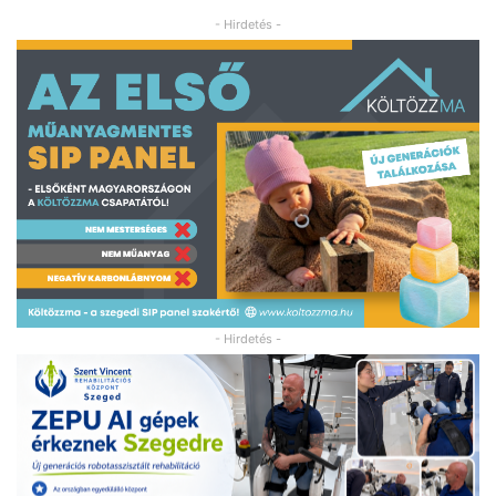
- Hirdetés -
- Hirdetés -