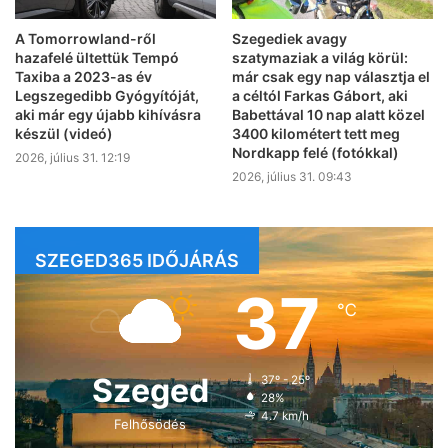
A Tomorrowland-ről
Szegediek avagy
hazafelé ültettük Tempó
szatymaziak a világ körül:
Taxiba a 2023-as év
már csak egy nap választja el
Legszegedibb Gyógyítóját,
a céltól Farkas Gábort, aki
aki már egy újabb kihívásra
Babettával 10 nap alatt közel
készül (videó)
3400 kilométert tett meg
Nordkapp felé (fotókkal)
2026, július 31. 12:19
2026, július 31. 09:43
SZEGED365 IDŐJÁRÁS
37
℃
Szeged
37º - 25º
28%
4.7 km/h
Felhősödés