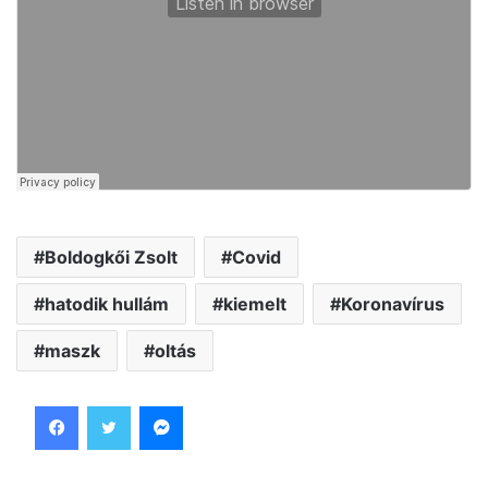
Boldogkői Zsolt
Covid
hatodik hullám
kiemelt
Koronavírus
maszk
oltás
Facebook
Twitter
Messenger