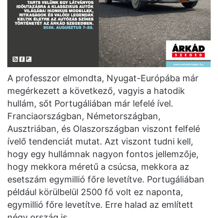
A professzor elmondta, Nyugat-Európába már
megérkezett a következő, vagyis a hatodik
hullám, sőt Portugáliában már lefelé ível.
Franciaországban, Németországban,
Ausztriában, és Olaszországban viszont felfelé
ívelő tendenciát mutat. Azt viszont tudni kell,
hogy egy hullámnak nagyon fontos jellemzője,
hogy mekkora méretű a csúcsa, mekkora az
esetszám egymillió főre levetítve. Portugáliában
például körülbelül 2500 fő volt ez naponta,
egymillió főre levetítve. Erre halad az említett
négy ország is.