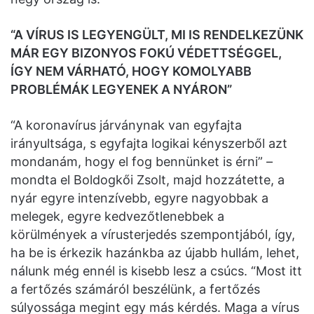
“A VÍRUS IS LEGYENGÜLT, MI IS RENDELKEZÜNK
MÁR EGY BIZONYOS FOKÚ VÉDETTSÉGGEL,
ÍGY NEM VÁRHATÓ, HOGY KOMOLYABB
PROBLÉMÁK LEGYENEK A NYÁRON”
“A koronavírus járványnak van egyfajta
irányultsága, s egyfajta logikai kényszerből azt
mondanám, hogy el fog bennünket is érni” –
mondta el Boldogkői Zsolt, majd hozzátette, a
nyár egyre intenzívebb, egyre nagyobbak a
melegek, egyre kedvezőtlenebbek a
körülmények a vírusterjedés szempontjából, így,
ha be is érkezik hazánkba az újabb hullám, lehet,
nálunk még ennél is kisebb lesz a csúcs. “Most itt
a fertőzés számáról beszélünk, a fertőzés
súlyossága megint egy más kérdés. Maga a vírus