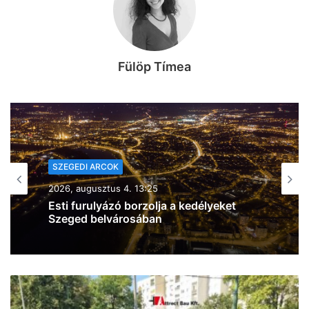
Fülöp Tímea
SZEGEDI ARCOK
2026, augusztus 4. 13:09
Szegedi sikersztorik: két szegedi
elképesztő teljesítményt tett le az
asztalra – kétszer úszták át egy nap
alatt a Balatont