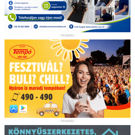
- Hirdetés -
- Hirdetés -