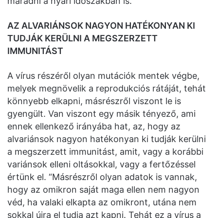
maradni a nyári időszakban is.
AZ ALVARIÁNSOK NAGYON HATÉKONYAN KI
TUDJÁK KERÜLNI A MEGSZERZETT
IMMUNITÁST
A vírus részéről olyan mutációk mentek végbe,
melyek megnövelik a reprodukciós rátáját, tehát
könnyebb elkapni, másrészről viszont le is
gyengült. Van viszont egy másik tényező, ami
ennek ellenkező irányába hat, az, hogy az
alvariánsok nagyon hatékonyan ki tudják kerülni
a megszerzett immunitást, amit, vagy a korábbi
variánsok elleni oltásokkal, vagy a fertőzéssel
értünk el. “Másrészről olyan adatok is vannak,
hogy az omikron saját maga ellen nem nagyon
véd, ha valaki elkapta az omikront, utána nem
sokkal újra el tudja azt kapni. Tehát ez a vírus a