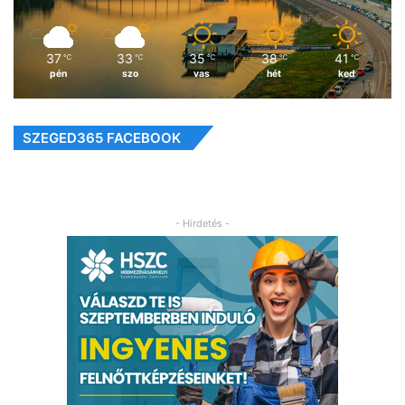
37
33
35
38
41
℃
℃
℃
℃
℃
pén
szo
vas
hét
ked
SZEGED365 FACEBOOK
- Hirdetés -