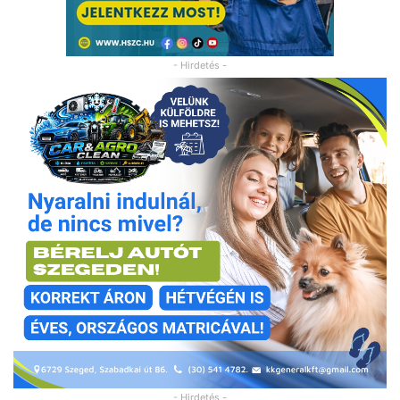
- Hirdetés -
- Hirdetés -