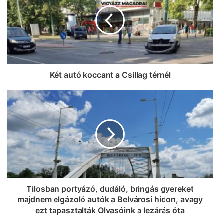
Két autó koccant a Csillag térnél
Tilosban portyázó, dudáló, bringás gyereket
majdnem elgázoló autók a Belvárosi hídon, avagy
ezt tapasztalták Olvasóink a lezárás óta