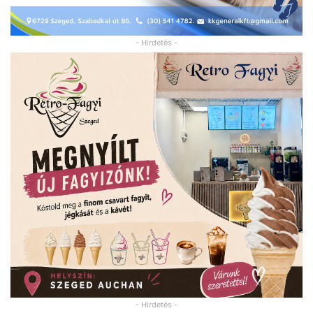
- Hirdetés -
- Hirdetés -