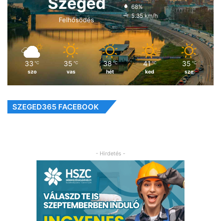
Szeged
68%
5.35 km/h
Felhősödés
33
35
38
41
35
℃
℃
℃
℃
℃
szo
vas
hét
ked
sze
SZEGED365 FACEBOOK
- Hirdetés -