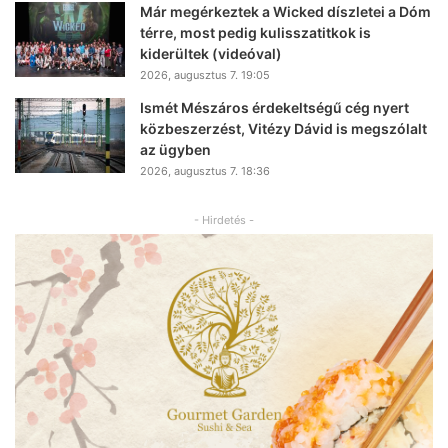
Már megérkeztek a Wicked díszletei a Dóm
térre, most pedig kulisszatitkok is
kiderültek (videóval)
2026, augusztus 7. 19:05
Ismét Mészáros érdekeltségű cég nyert
közbeszerzést, Vitézy Dávid is megszólalt
az ügyben
2026, augusztus 7. 18:36
- Hirdetés -