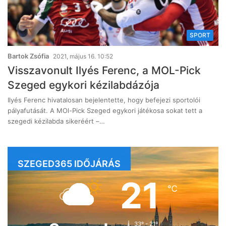
SPORT
Bartok Zsófia
2021, május 16. 10:52
Visszavonult Ilyés Ferenc, a MOL-Pick
Szeged egykori kézilabdázója
Ilyés Ferenc hivatalosan bejelentette, hogy befejezi sportolói
pályafutását. A MOl-Pick Szeged egykori játékosa sokat tett a
szegedi kézilabda sikeréért –…
SZEGED365 IDŐJÁRÁS
21
℃
33º - 21º