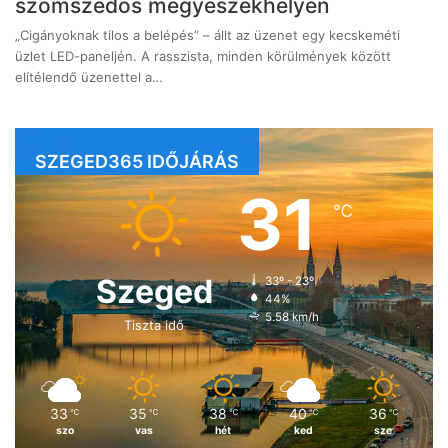
szomszédos megyeszékhelyen
„Cigányoknak tilos a belépés” – állt az üzenet egy kecskeméti
üzlet LED-paneljén. A rasszista, minden körülmények között
elítélendő üzenettel a…
SZEGED365 IDŐJÁRÁS
31
℃
Szeged
33º - 23º
44%
5.58 km/h
Tiszta idő
33
35
38
40
36
℃
℃
℃
℃
℃
szo
vas
hét
ked
sze