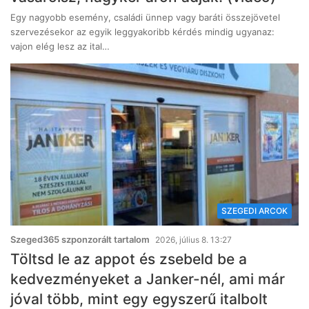
Egy nagyobb esemény, családi ünnep vagy baráti összejövetel
szervezésekor az egyik leggyakoribb kérdés mindig ugyanaz:
vajon elég lesz az ital…
SZEGEDI ARCOK
Szeged365 szponzorált tartalom
2026, július 8. 13:27
Töltsd le az appot és zsebeld be a
kedvezményeket a Janker-nél, ami már
jóval több, mint egy egyszerű italbolt