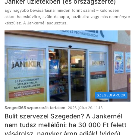
Janker üzletekben (és országszerte)
Egy nagyobb bevásárlásnál minden forint számít – különösen
akkor, ha esküvőre, születésnapra, házibulira vagy más eseményre
készülsz. A Jankernél augusztus…
SZEGEDI ARCOK
Szeged365 szponzorált tartalom
2026, július 29. 11:13
Bulit szervezel Szegeden? A Jankernél
nem tudsz mellélőni: ha 30 000 Ft felett
vásárolsz, nagyker áron adják! (videó)