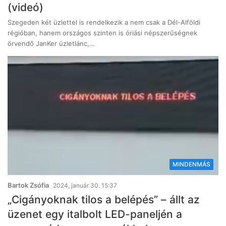
(videó)
Szegeden két üzlettel is rendelkezik a nem csak a Dél-Alföldi
régióban, hanem országos szinten is óriási népszerűségnek
örvendő JanKer üzletlánc,…
MINDENMÁS
Bartok Zsófia
2024, január 30. 15:37
„Cigányoknak tilos a belépés” – állt az
üzenet egy italbolt LED-paneljén a