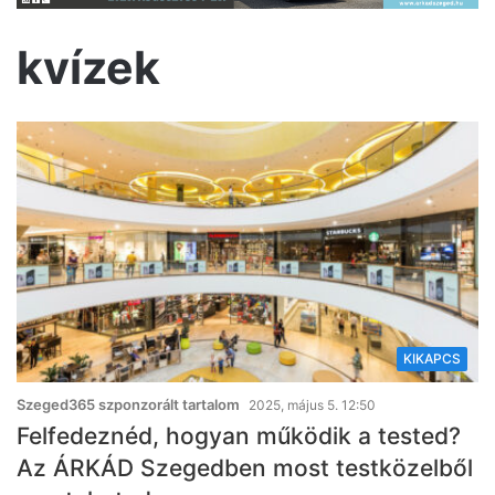
kvízek
KIKAPCS
Szeged365 szponzorált tartalom
2025, május 5. 12:50
Felfedeznéd, hogyan működik a tested?
Az ÁRKÁD Szegedben most testközelből