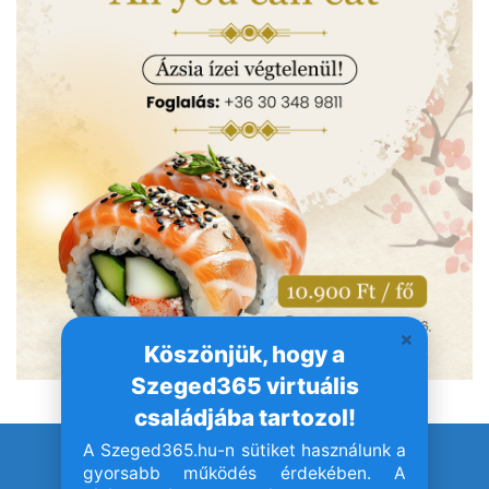
Köszönjük, hogy a
Szeged365 virtuális
családjába tartozol!
A Szeged365.hu-n sütiket használunk a
© Szeged365.hu I Minden jog fenntartva!
gyorsabb működés érdekében. A