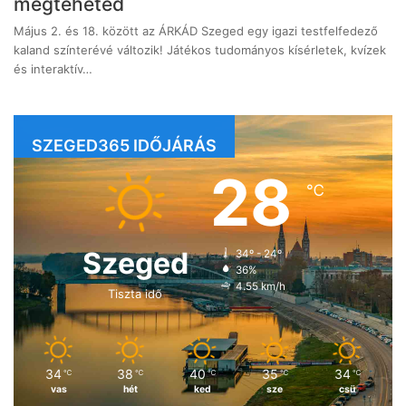
megteheted
Május 2. és 18. között az ÁRKÁD Szeged egy igazi testfelfedező
kaland színterévé változik! Játékos tudományos kísérletek, kvízek
és interaktív…
SZEGED365 IDŐJÁRÁS
28
℃
Szeged
34º - 24º
36%
4.55 km/h
Tiszta idő
34
38
40
35
34
℃
℃
℃
℃
℃
vas
hét
ked
sze
csü