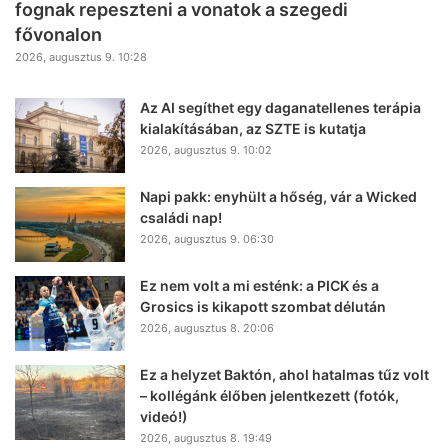
fognak repeszteni a vonatok a szegedi
fővonalon
2026, augusztus 9. 10:28
Az AI segíthet egy daganatellenes terápia
kialakításában, az SZTE is kutatja
2026, augusztus 9. 10:02
Napi pakk: enyhült a hőség, vár a Wicked
családi nap!
2026, augusztus 9. 06:30
Ez nem volt a mi esténk: a PICK és a
Grosics is kikapott szombat délután
2026, augusztus 8. 20:06
Ez a helyzet Baktón, ahol hatalmas tűz volt
– kollégánk élőben jelentkezett (fotók,
videó!)
2026, augusztus 8. 19:49