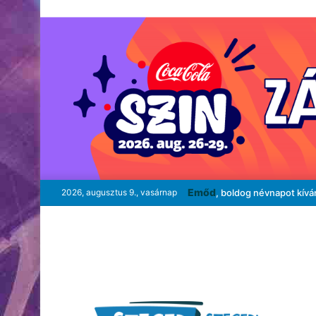
Emőd
2026, augusztus 9., vasárnap
, boldog névnapot kívá