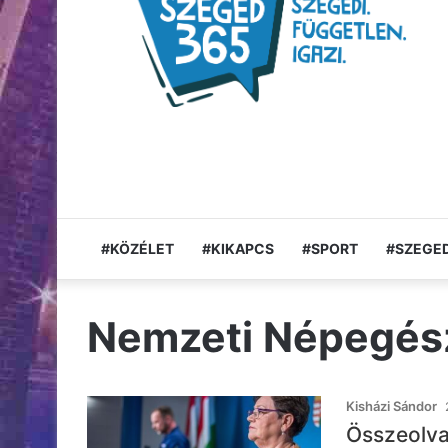
#KÖZÉLET
#KIKAPCS
#SPORT
#SZEGED
Nemzeti Népegés
Kisházi Sándor
Összeolva