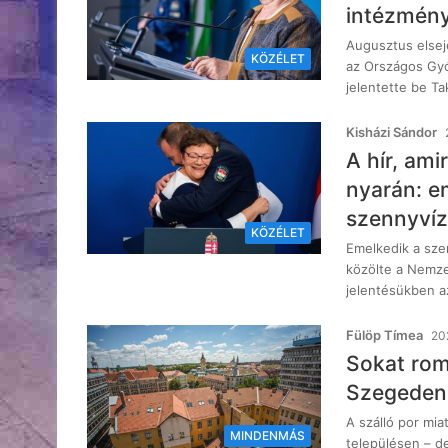
intézmény,
Augusztus else
KÖZÉLET
az Országos Gyó
jelentette be T
Kisházi Sándor
A hír, am
nyarán: e
szennyví
KÖZÉLET
Emelkedik a sze
közölte a Nemze
jelentésükben az
Fülöp Tímea
202
Sokat rom
Szegeden 
A szálló por mi
MINDENMÁS
településen – d