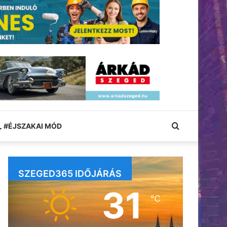
Keresés:
#ÉJSZAKAI MÓD
SZEGED365 IDŐJÁRÁS
31
℃