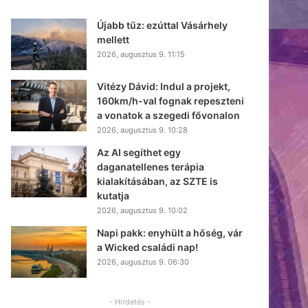
Újabb tűz: ezúttal Vásárhely
mellett
2026, augusztus 9. 11:15
Vitézy Dávid: Indul a projekt,
160km/h-val fognak repeszteni
a vonatok a szegedi fővonalon
2026, augusztus 9. 10:28
Az AI segíthet egy
daganatellenes terápia
kialakításában, az SZTE is
kutatja
2026, augusztus 9. 10:02
Napi pakk: enyhült a hőség, vár
a Wicked családi nap!
2026, augusztus 9. 06:30
- Hirdetés -