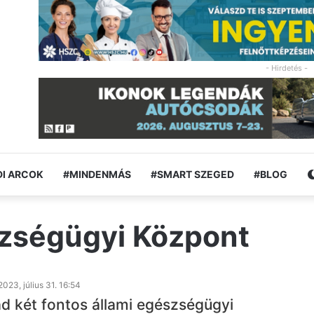
- Hirdetés -
I ARCOK
#MINDENMÁS
#SMART SZEGED
#BLOG
zségügyi Központ
2023, július 31. 16:54
d két fontos állami egészségügyi