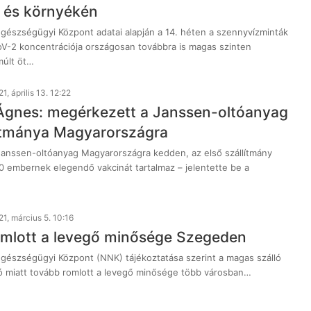
 és környékén
észségügyi Központ adatai alapján a 14. héten a szennyvízminták
V-2 koncentrációja országosan továbbra is magas szinten
múlt öt…
1, április 13. 12:22
Ágnes: megérkezett a Janssen-oltóanyag
lítmánya Magyarországra
anssen-oltóanyag Magyarországra kedden, az első szállítmány
 embernek elegendő vakcinát tartalmaz – jelentette be a
1, március 5. 10:16
mlott a levegő minősége Szegeden
észségügyi Központ (NNK) tájékoztatása szerint a magas szálló
ó miatt tovább romlott a levegő minősége több városban…