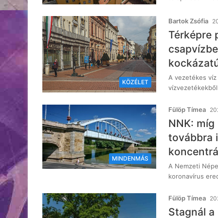
Bartok Zsófia
20
Térképre 
csapvízbe
kockázatú
A vezetékes víz
KÖZÉLET
vízvezetékekből
Fülöp Tímea
202
NNK: míg 
továbbra 
koncentrá
MINDENMÁS
A Nemzeti Népeg
koronavírus ere
Fülöp Tímea
202
Stagnál a