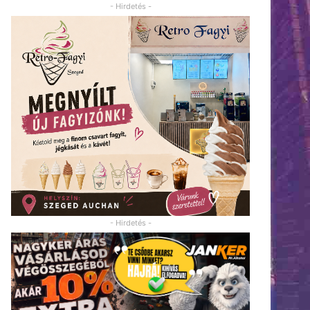
- Hirdetés -
- Hirdetés -