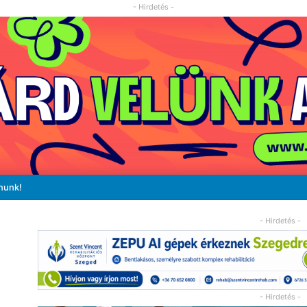
- Hirdetés -
nunk!
- Hirdetés -
- Hirdetés -