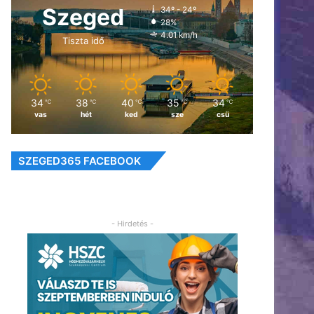
Szeged
34º - 24º
28%
4.01 km/h
Tiszta idő
34
38
40
35
34
℃
℃
℃
℃
℃
vas
hét
ked
sze
csü
SZEGED365 FACEBOOK
- Hirdetés -