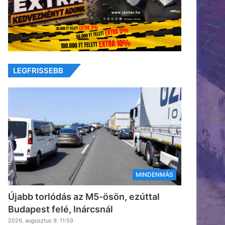
LEGFRISSEBB
MINDENMÁS
Újabb torlódás az M5-ösön, ezúttal
Budapest felé, Inárcsnál
2026, augusztus 9. 11:59