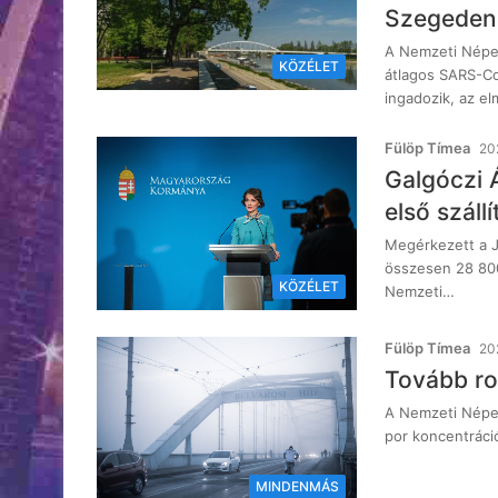
Szegeden
A Nemzeti Népeg
KÖZÉLET
átlagos SARS-Co
ingadozik, az el
Fülöp Tímea
202
Galgóczi 
első szál
Megérkezett a J
összesen 28 800
KÖZÉLET
Nemzeti…
Fülöp Tímea
202
Tovább ro
A Nemzeti Népeg
por koncentráci
MINDENMÁS