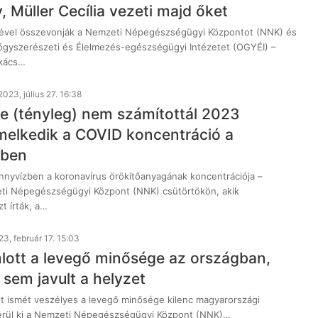
 Müller Cecília vezeti majd őket
jével összevonják a Nemzeti Népegészségügyi Központot (NNK) és
gyszerészeti és Élelmezés-egészségügyi Intézetet (OGYÉI) –
akács…
2023, július 27. 16:38
ire (tényleg) nem számítottál 2023
melkedik a COVID koncentráció a
zben
nnyvízben a koronavírus örökítőanyagának koncentrációja –
ti Népegészségügyi Központ (NNK) csütörtökön, akik
t írták, a…
3, február 17. 15:03
lott a levegő minősége az országban,
sem javult a helyzet
att ismét veszélyes a levegő minősége kilenc magyarországi
erül ki a Nemzeti Népegészségügyi Központ (NNK)…