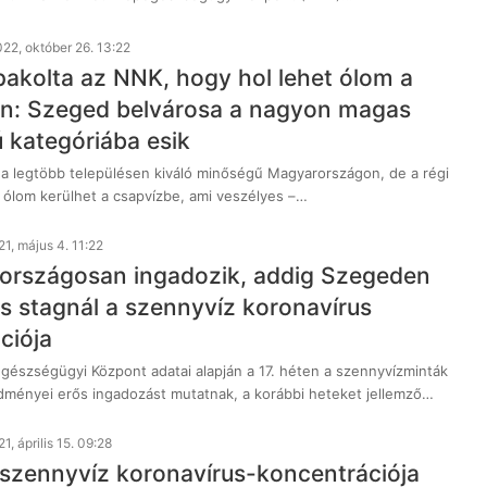
22, október 26. 13:22
pakolta az NNK, hogy hol lehet ólom a
n: Szeged belvárosa a nagyon magas
 kategóriába esik
 a legtöbb településen kiváló minőségű Magyarországon, de a régi
 ólom kerülhet a csapvízbe, ami veszélyes –…
1, május 4. 11:22
országosan ingadozik, addig Szegeden
is stagnál a szennyvíz koronavírus
ciója
észségügyi Központ adatai alapján a 17. héten a szennyvízminták
dményei erős ingadozást mutatnak, a korábbi heteket jellemző…
1, április 15. 09:28
 szennyvíz koronavírus-koncentrációja