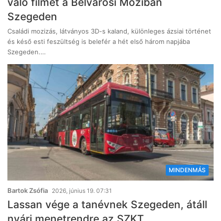
való filmet a Belvárosi Moziban
Szegeden
Családi mozizás, látványos 3D-s kaland, különleges ázsiai történet
és késő esti feszültség is belefér a hét első három napjába
Szegeden.…
MINDENMÁS
Bartok Zsófia
2026, június 19. 07:31
Lassan vége a tanévnek Szegeden, átáll
nyári menetrendre az SZKT