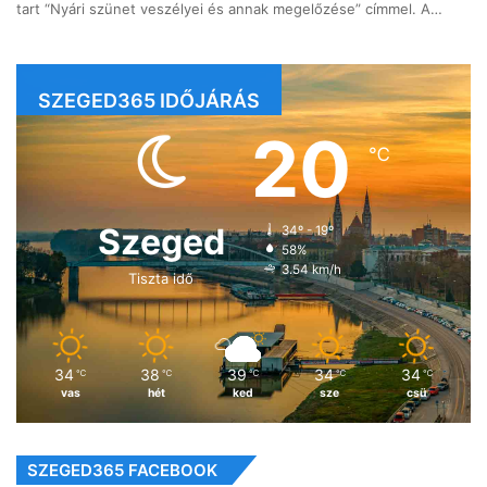
tart “Nyári szünet veszélyei és annak megelőzése” címmel. A…
SZEGED365 IDŐJÁRÁS
20
℃
Szeged
34º - 19º
58%
3.54 km/h
Tiszta idő
34
38
39
34
34
℃
℃
℃
℃
℃
vas
hét
ked
sze
csü
SZEGED365 FACEBOOK