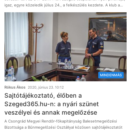
igaz, egyre közeledik július 24., a felkészülés kezdete. A klub a…
MINDENMÁS
Rókus Ákos
2020, június 23. 10:12
Sajtótájékoztató, élőben a
Szeged365.hu-n: a nyári szünet
veszélyei és annak megelőzése
A Csongrád Megyei Rendőr-főkapitányság Balesetmegelőzési
Bizottsága a Bűnmegelőzési Osztállyal közösen sajtótájékoztatót