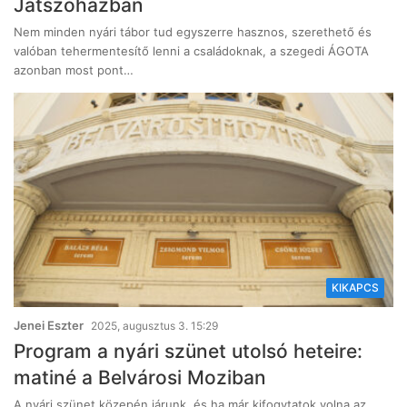
Játszóházban
Nem minden nyári tábor tud egyszerre hasznos, szerethető és
valóban tehermentesítő lenni a családoknak, a szegedi ÁGOTA
azonban most pont…
KIKAPCS
Jenei Eszter
2025, augusztus 3. 15:29
Program a nyári szünet utolsó heteire:
matiné a Belvárosi Moziban
A nyári szünet közepén járunk, és ha már kifogytatok volna az