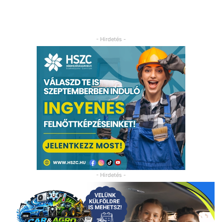
- Hirdetés -
- Hirdetés -