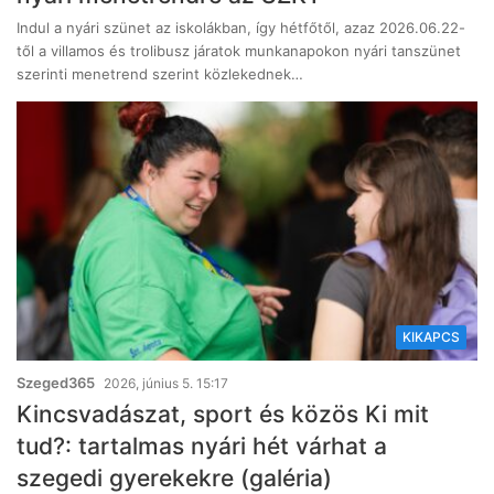
Indul a nyári szünet az iskolákban, így hétfőtől, azaz 2026.06.22-
től a villamos és trolibusz járatok munkanapokon nyári tanszünet
szerinti menetrend szerint közlekednek…
KIKAPCS
Szeged365
2026, június 5. 15:17
Kincsvadászat, sport és közös Ki mit
tud?: tartalmas nyári hét várhat a
szegedi gyerekekre (galéria)