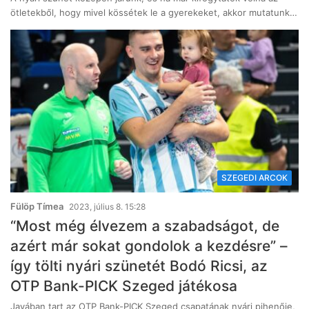
ötletekből, hogy mivel kössétek le a gyerekeket, akkor mutatunk…
SZEGEDI ARCOK
Fülöp Tímea
2023, július 8. 15:28
“Most még élvezem a szabadságot, de
azért már sokat gondolok a kezdésre” –
így tölti nyári szünetét Bodó Ricsi, az
OTP Bank-PICK Szeged játékosa
Javában tart az OTP Bank-PICK Szeged csapatának nyári pihenője,