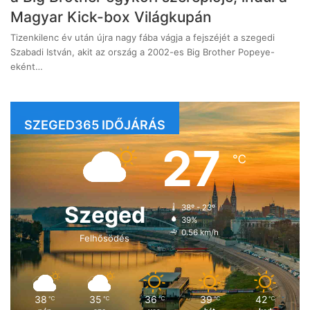
Magyar Kick-box Világkupán
Tizenkilenc év után újra nagy fába vágja a fejszéjét a szegedi
Szabadi István, akit az ország a 2002-es Big Brother Popeye-
eként…
SZEGED365 IDŐJÁRÁS
27
℃
Szeged
38º - 23º
39%
0.56 km/h
Felhősödés
38
35
36
39
42
℃
℃
℃
℃
℃