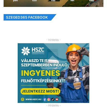
pén
szo
vas
hét
ked
SZEGED365 FACEBOOK
- Hirdetés -
- Hirdetés -