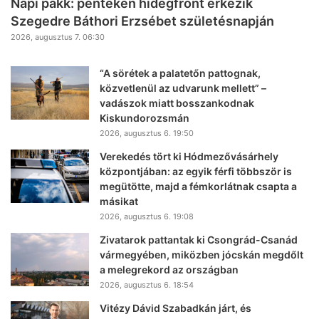
Napi pakk: pénteken hidegfront érkezik
Szegedre Báthori Erzsébet születésnapján
2026, augusztus 7. 06:30
“A sörétek a palatetőn pattognak,
közvetlenül az udvarunk mellett” –
vadászok miatt bosszankodnak
Kiskundorozsmán
2026, augusztus 6. 19:50
Verekedés tört ki Hódmezővásárhely
központjában: az egyik férfi többször is
megütötte, majd a fémkorlátnak csapta a
másikat
2026, augusztus 6. 19:08
Zivatarok pattantak ki Csongrád-Csanád
vármegyében, miközben jócskán megdőlt
a melegrekord az országban
2026, augusztus 6. 18:54
Vitézy Dávid Szabadkán járt, és