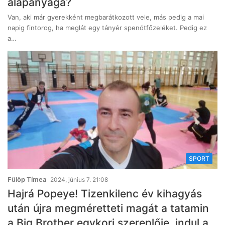
alapanyaga?
Van, aki már gyerekként megbarátkozott vele, más pedig a mai
napig fintorog, ha meglát egy tányér spenótfőzeléket. Pedig ez
a…
SPORT
Fülöp Tímea
2024, június 7. 21:08
Hajrá Popeye! Tizenkilenc év kihagyás
után újra megméretteti magát a tatamin
a Big Brother egykori szereplője, indul a