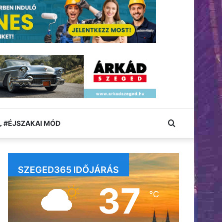
Keresés:
#ÉJSZAKAI MÓD
SZEGED365 IDŐJÁRÁS
37
℃