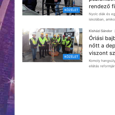
rendező fi
KÖZÉLET
Nyolc diák és eg
iskolában, amik
Kisházi Sándor
Óriási baj
nőtt a de
viszont sz
KÖZÉLET
Komoly hangsúlyt
ellátás reformj