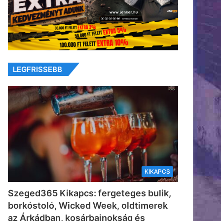
LEGFRISSEBB
KIKAPCS
Szeged365 Kikapcs: fergeteges bulik,
borkóstoló, Wicked Week, oldtimerek
az Árkádban, kosárbajnokság és