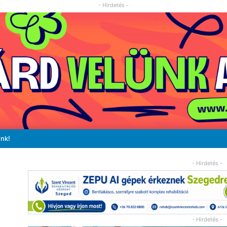
- Hirdetés -
unk!
- Hirdetés -
- Hirdetés -