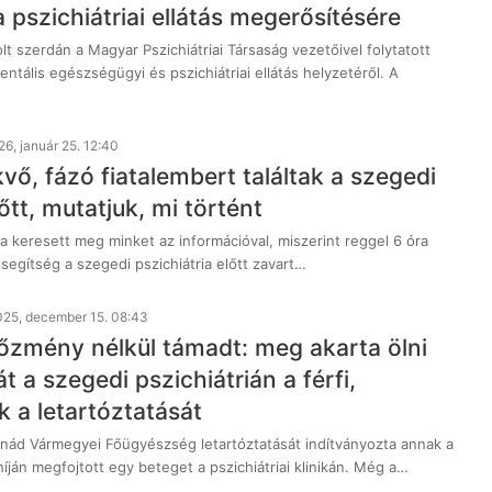
pszichiátriai ellátás megerősítésére
t szerdán a Magyar Pszichiátriai Társaság vezetőivel folytatott
ntális egészségügyi és pszichiátriai ellátás helyzetéről. A
26, január 25. 12:40
vő, fázó fiatalembert találtak a szegedi
lőtt, mutatjuk, mi történt
a keresett meg minket az információval, miszerint reggel 6 óra
 segítség a szegedi pszichiátria előtt zavart…
025, december 15. 08:43
őzmény nélkül támadt: meg akarta ölni
t a szegedi pszichiátrián a férfi,
k a letartóztatását
ád Vármegyei Főügyészség letartóztatását indítványozta annak a
 híján megfojtott egy beteget a pszichiátriai klinikán. Még a…