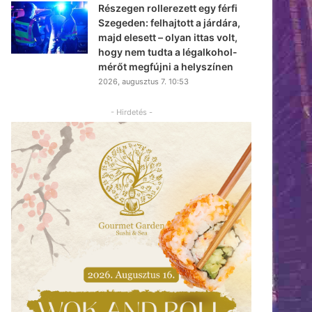
Részegen rollerezett egy férfi
Szegeden: felhajtott a járdára,
majd elesett – olyan ittas volt,
hogy nem tudta a légalkohol-
mérőt megfújni a helyszínen
2026, augusztus 7. 10:53
- Hirdetés -