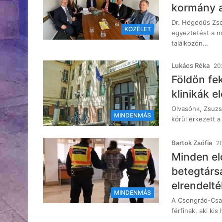
kormány a 
Dr. Hegedűs Zsol
KÖZÉLET
egyeztetést a me
találkozón…
Lukács Réka
20
Földön fek
klinikák e
Olvasónk, Zsuzs
MINDENMÁS
körül érkezett a
Bartok Zsófia
2
Minden el
betegtársá
elrendelté
MINDENMÁS
A Csongrád-Csan
férfinak, aki kis