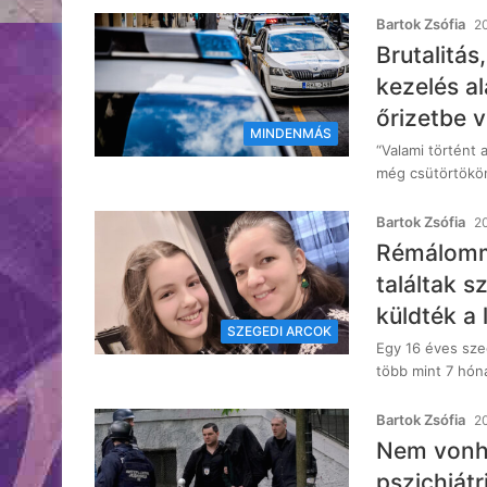
Bartok Zsófia
2
Brutalitás
kezelés al
őrizetbe v
MINDENMÁS
“Valami történt 
még csütörtökön
Bartok Zsófia
20
Rémálommá
találtak s
küldték a 
SZEGEDI ARCOK
Egy 16 éves sze
több mint 7 hón
Bartok Zsófia
20
Nem vonha
pszichiátr