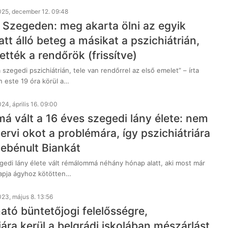
025, december 12. 09:48
, Szegeden: meg akarta ölni az egyik
att álló beteg a másikat a pszichiátrián,
ették a rendőrök (frissítve)
a szegedi pszichiátrián, tele van rendőrrel az első emelet” – írta
 este 19 óra körül a…
24, április 16. 09:00
 vált a 16 éves szegedi lány élete: nem
zervi okot a problémára, így pszichiátriára
lebénult Biankát
gedi lány élete vált rémálommá néhány hónap alatt, aki most már
apja ágyhoz kötötten…
23, május 8. 13:56
tó büntetőjogi felelősségre,
iára kerül a belgrádi iskolában mészárlást