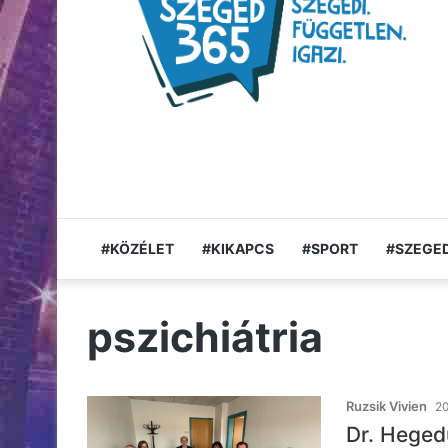
#KÖZÉLET
#KIKAPCS
#SPORT
#SZEGED
pszichiátria
Ruzsik Vivien
20
Dr. Heged