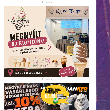
- Hirdetés -
- Hirdetés -