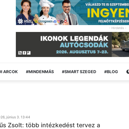
- Hirdetés -
I ARCOK
#MINDENMÁS
#SMART SZEGED
#BLOG
26, június 3. 13:44
űs Zsolt: több intézkedést tervez a