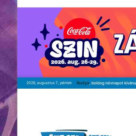
Ibolya
2026, augusztus 7., péntek
, boldog névnapot kíván