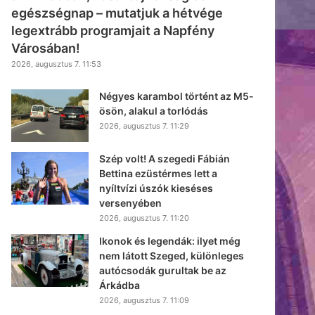
egészségnap – mutatjuk a hétvége
legextrább programjait a Napfény
Városában!
2026, augusztus 7. 11:53
Négyes karambol történt az M5-
ösön, alakul a torlódás
2026, augusztus 7. 11:29
Szép volt! A szegedi Fábián
Bettina ezüstérmes lett a
nyíltvízi úszók kieséses
versenyében
2026, augusztus 7. 11:20
Ikonok és legendák: ilyet még
nem látott Szeged, különleges
autócsodák gurultak be az
Árkádba
2026, augusztus 7. 11:09