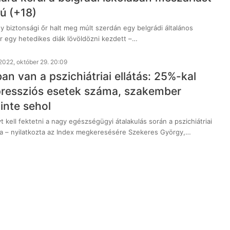
ú (+18)
y biztonsági őr halt meg múlt szerdán egy belgrádi általános
or egy hetedikes diák lövöldözni kezdett –…
2022, október 29. 20:09
ban van a pszichiátriai ellátás: 25%-kal
pressziós esetek száma, szakember
inte sehol
 kell fektetni a nagy egészségügyi átalakulás során a pszichiátriai
ára – nyilatkozta az Index megkeresésére Szekeres György,…