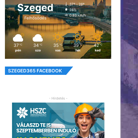
Szeged
37º - 26º
28%
0.83 km/h
Felhősödés
37
34
35
39
42
℃
℃
℃
℃
℃
pén
szo
vas
hét
ked
SZEGED365 FACEBOOK
- Hirdetés -