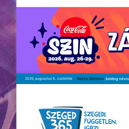
Berta, Bettina
2026, augusztus 6., csütörtök
, boldog névn