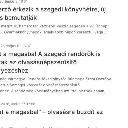
6, június 8. 18:31
rző érkezik a szegedi könyvhétre, új
is bemutatják
megírtuk, hamarosan kezdetét veszi Szegeden a 97. Ünnepi
5. Gyermekkönyvnapok, amely több napon keresztül várja…
26, május 19. 16:07
 a magasba! A szegedi rendőrök is
tak az olvasásnépszerűsítő
yezéshez
nád Vármegyei Rendőr-főkapitányság Bűnmegelőzési Osztálya
ozott a Somogyi-könyvtár olvasásnépszerűsítő
hez. A rendőrség közleményében azt írta: hisznek abban,…
2026, április 27. 15:58
t a magasba!” – olvasásra buzdít az