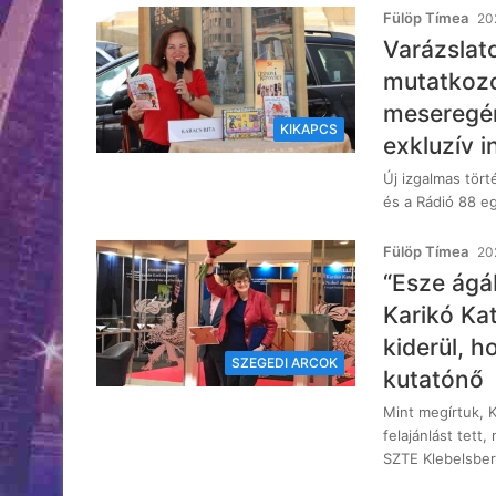
Fülöp Tímea
202
Varázslat
mutatkozo
meseregény
KIKAPCS
exkluzív i
Új izgalmas tört
és a Rádió 88 e
Fülöp Tímea
202
“Esze ágá
Karikó Kat
kiderül, 
SZEGEDI ARCOK
kutatónő
Mint megírtuk, K
felajánlást tet
SZTE Klebelsbe