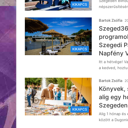
Szegeden elindu
KIKAPCS
népszerűsítésér
Bartok Zsófia
20
Szeged365
programok
Szegedi P
KIKAPCS
Napfény 
Itt a hétvége! V
a kedved, hoztu
Bartok Zsófia
20
Könyvek, 
alig egy h
Szegeden
KIKAPCS
Alig 1 hónap és 
között a Dugoni