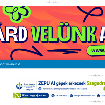
- Hirdetés -
apot kívánunk!
- Hirdetés -
- Hirdetés -