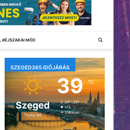
Keresés:
#ÉJSZAKAI MÓD
SZEGED365 IDŐJÁRÁS
39
℃
Szeged
39º - 27º
17%
3.18 km/h
Tiszta idő