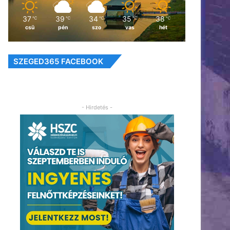
37
39
34
35
38
℃
℃
℃
℃
℃
csü
pén
szo
vas
hét
SZEGED365 FACEBOOK
- Hirdetés -