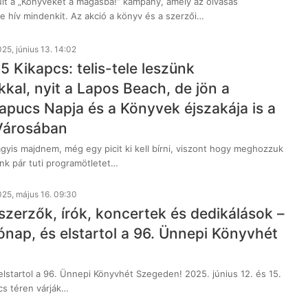
lt a „Könyveket a magasba!” kampány, amely az olvasás
e hív mindenkit. Az akció a könyv és a szerzői…
25, június 13. 14:02
 Kikapcs: telis-tele leszünk
kal, nyit a Lapos Beach, de jön a
apucs Napja és a Könyvek éjszakája is a
Városában
agyis majdnem, még egy picit ki kell bírni, viszont hogy meghozzuk
nk pár tuti programötletet…
25, május 16. 09:30
szerzők, írók, koncertek és dedikálások –
ónap, és elstartol a 96. Ünnepi Könyvhét
elstartol a 96. Ünnepi Könyvhét Szegeden! 2025. június 12. és 15.
cs téren várják…