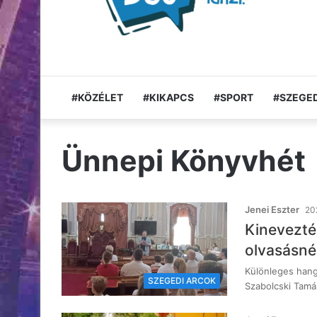
#KÖZÉLET
#KIKAPCS
#SPORT
#SZEGED
Ünnepi Könyvhét
Jenei Eszter
202
Kinevezték
olvasásné
Különleges hang
SZEGEDI ARCOK
Szabolcski Tamá