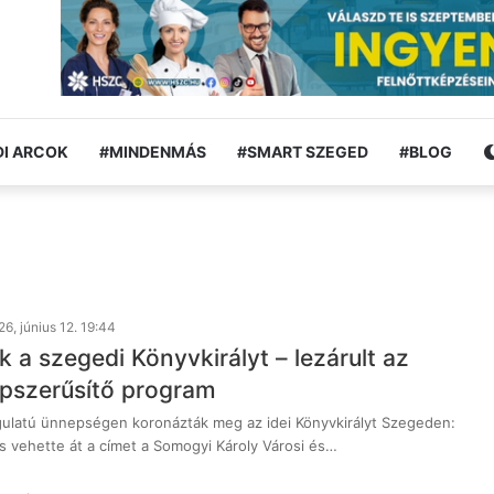
I ARCOK
#MINDENMÁS
#SMART SZEGED
#BLOG
6, június 12. 19:44
 a szegedi Könyvkirályt – lezárult az
pszerűsítő program
ulatú ünnepségen koronázták meg az idei Könyvkirályt Szegeden:
s vehette át a címet a Somogyi Károly Városi és…