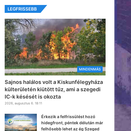
LEGFRISSEBB
MINDENMÁS
Sajnos halálos volt a Kiskunfélegyháza
külterületén kiütött tűz, ami a szegedi
IC-k késését is okozta
2026, augusztus 6. 18:11
Érkezik a felfrissülést hozó
hidegfront, péntek délután már
felhősebb lehet az ég Szeged