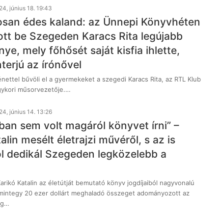
4, június 18. 19:43
osan édes kaland: az Ünnepi Könyvhéten
tt be Szegeden Karacs Rita legújabb
e, mely főhősét saját kisfia ihlette,
nterjú az írónővel
énettel bűvöli el a gyermekeket a szegedi Karacs Rita, az RTL Klub
gykori műsorvezetője.…
4, június 14. 13:26
ban sem volt magáról könyvet írni” –
alin mesélt életrajzi művéről, s az is
hol dedikál Szegeden legközelebb a
arikó Katalin az életútját bemutató könyv jogdíjaiból nagyvonalú
t, mintegy 20 ezer dollárt meghaladó összeget adományozott az
rg…