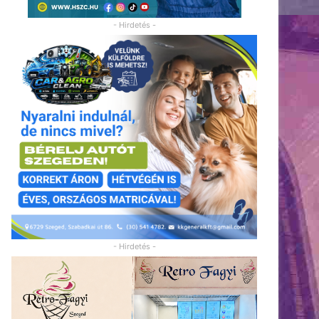
- Hirdetés -
- Hirdetés -