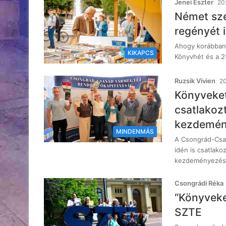
Jenei Eszter
202
Német sze
regényét 
Ahogy korábban 
KIKAPCS
Könyvhét és a 2
Ruzsik Vivien
20
Könyveket
csatlakoz
kezdemén
MINDENMÁS
A Csongrád-Csa
idén is csatlak
kezdeményezésé
Csongrádi Réka
“Könyveke
SZTE