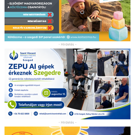
- Hirdetés -
- Hirdetés -