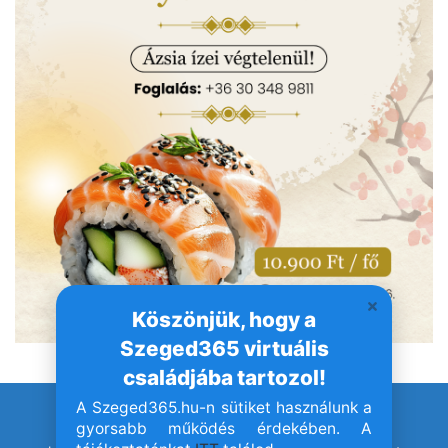
Köszönjük, hogy a
Szeged365 virtuális
családjába tartozol!
A Szeged365.hu-n sütiket használunk a
© Szeged365.hu I Minden jog fenntartva!
gyorsabb működés érdekében. A