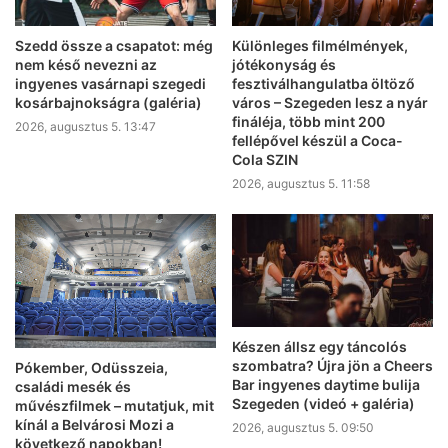
Szedd össze a csapatot: még
Különleges filmélmények,
nem késő nevezni az
jótékonyság és
ingyenes vasárnapi szegedi
fesztiválhangulatba öltöző
kosárbajnokságra (galéria)
város – Szegeden lesz a nyár
fináléja, több mint 200
2026, augusztus 5. 13:47
fellépővel készül a Coca-
Cola SZIN
2026, augusztus 5. 11:58
Készen állsz egy táncolós
szombatra? Újra jön a Cheers
Pókember, Odüsszeia,
Bar ingyenes daytime bulija
családi mesék és
Szegeden (videó + galéria)
művészfilmek – mutatjuk, mit
kínál a Belvárosi Mozi a
2026, augusztus 5. 09:50
következő napokban!