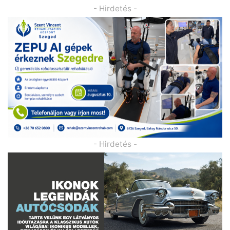
- Hirdetés -
- Hirdetés -