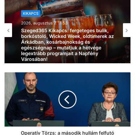
KIKAPCS
2026, augusztus 7. 11:09
Ikonok és legendák: ilyet még nem látott
Szeged, különleges autócsodák
gurultak be az Árkádba
Operatív Törzs: a második hullám felfutó