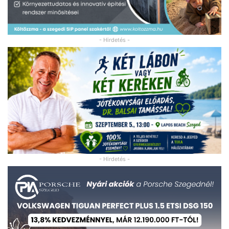
- Hirdetés -
- Hirdetés -