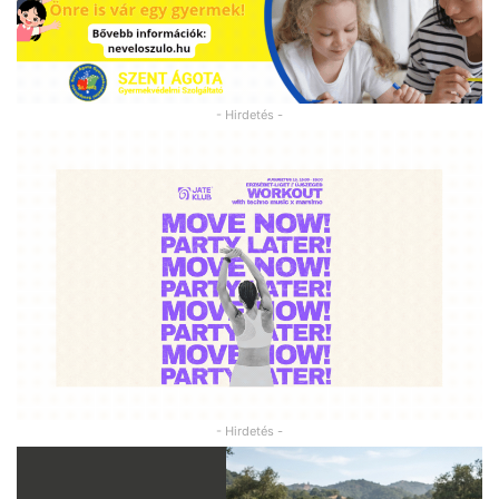
- Hirdetés -
- Hirdetés -