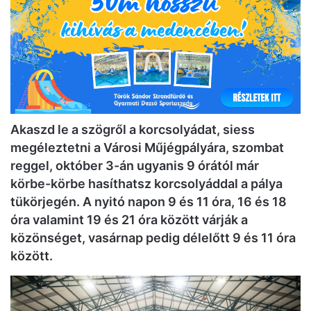
Akaszd le a szögről a korcsolyádat, siess
megéleztetni a Városi Műjégpályára, szombat
reggel, október 3-án ugyanis 9 órától már
körbe-körbe hasíthatsz korcsolyáddal a pálya
tükörjegén. A nyitó napon 9 és 11 óra, 16 és 18
óra valamint 19 és 21 óra között várják a
közönséget, vasárnap pedig délelőtt 9 és 11 óra
között.