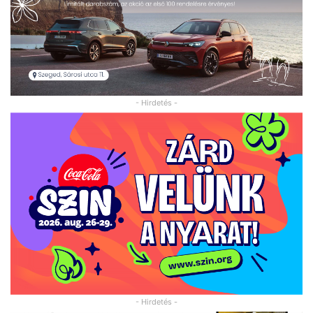
- Hirdetés -
- Hirdetés -