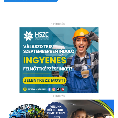
- Hirdetés -
- Hirdetés -