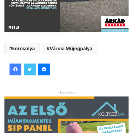
korcsolya
Városi Műjégpálya
Facebook
Twitter
Messenger
- Hirdetés -