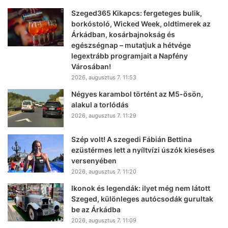
Szeged365 Kikapcs: fergeteges bulik,
borkóstoló, Wicked Week, oldtimerek az
Árkádban, kosárbajnokság és
egészségnap – mutatjuk a hétvége
legextrább programjait a Napfény
Városában!
2026, augusztus 7. 11:53
Négyes karambol történt az M5-ösön,
alakul a torlódás
2026, augusztus 7. 11:29
Szép volt! A szegedi Fábián Bettina
ezüstérmes lett a nyíltvízi úszók kieséses
versenyében
2026, augusztus 7. 11:20
Ikonok és legendák: ilyet még nem látott
Szeged, különleges autócsodák gurultak
be az Árkádba
2026, augusztus 7. 11:09