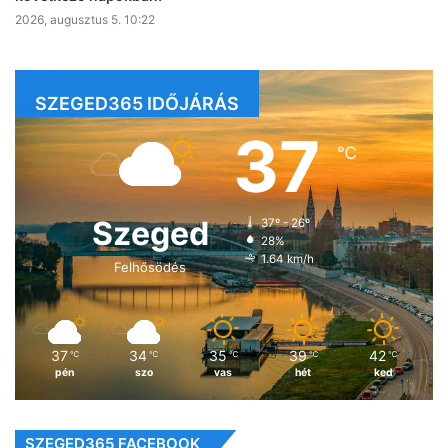
2026, augusztus 5. 10:22
SZEGED365 IDŐJÁRÁS
37
℃
Szeged
37º - 26º
28%
1.64 km/h
Felhősödés
37
34
35
39
42
℃
℃
℃
℃
℃
pén
szo
vas
hét
ked
SZEGED365 FACEBOOK