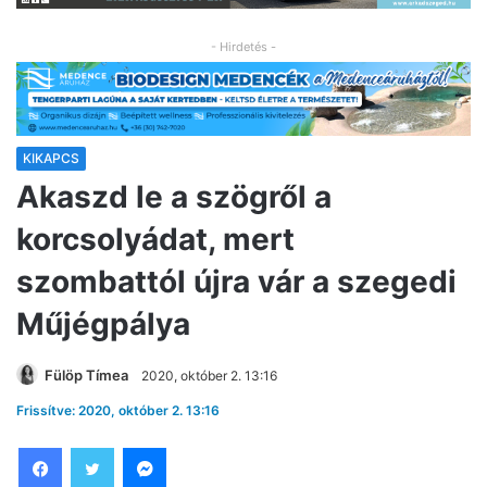
- Hirdetés -
KIKAPCS
Akaszd le a szögről a
korcsolyádat, mert
szombattól újra vár a szegedi
Műjégpálya
Fülöp Tímea
2020, október 2. 13:16
Frissítve: 2020, október 2. 13:16
Facebook
Twitter
Messenger