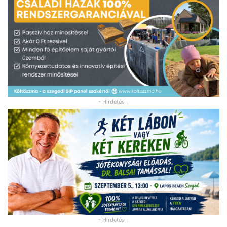
- Hirdetés -
- Hirdetés -