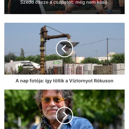
Szegeden lesz a nyár fináléja, több mint
200 fellépővel készül a Coca-Cola SZIN
Szedd össze a csapatot: még nem késő
nevezni az ingyenes vasárnapi szegedi
kosárbajnokságra (galéria)
A nap fotója: így töltik a Víztornyot Rókuson