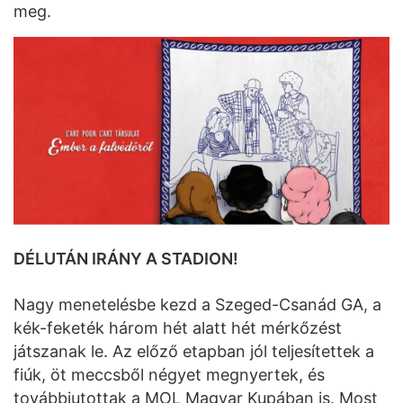
meg.
DÉLUTÁN IRÁNY A STADION!
Nagy menetelésbe kezd a Szeged-Csanád GA, a
kék-feketék három hét alatt hét mérkőzést
játszanak le. Az előző etapban jól teljesítettek a
fiúk, öt meccsből négyet megnyertek, és
továbbjutottak a MOL Magyar Kupában is. Most