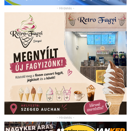
- Hirdetés -
- Hirdetés -