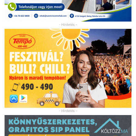
- Hirdetés -
- Hirdetés -