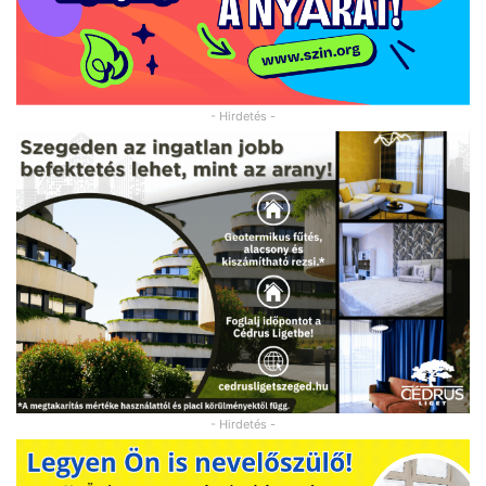
- Hirdetés -
- Hirdetés -