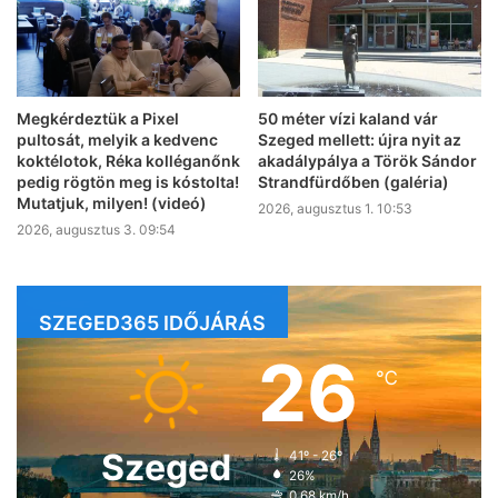
Megkérdeztük a Pixel
50 méter vízi kaland vár
pultosát, melyik a kedvenc
Szeged mellett: újra nyit az
koktélotok, Réka kolléganőnk
akadálypálya a Török Sándor
pedig rögtön meg is kóstolta!
Strandfürdőben (galéria)
Mutatjuk, milyen! (videó)
2026, augusztus 1. 10:53
2026, augusztus 3. 09:54
SZEGED365 IDŐJÁRÁS
26
℃
Szeged
41º - 26º
26%
0.68 km/h