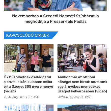
Novemberben a Szegedi Nemzeti Színházat is
meghódítja a Presser-féle Padlás
KAPCSOLÓDÓ CIKKEK
Ők hűsölhetnek családostul
Amikor már az otthoni
a brutális kánikulában: célba
hőséget sem bírod: mutatunk
ért a Szeged365 nyereménye
egy árnyékos menedéket
(videó)
Szeged belvárosában (videó)
2026, augusztus 3. 12:54
2026, augusztus 3. 12:29