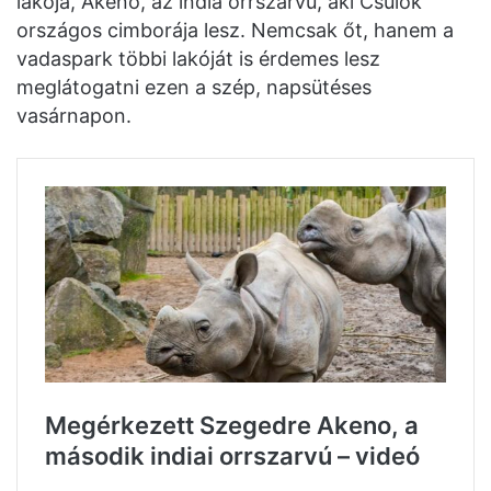
lakója, Akeno, az india orrszarvú, aki Csülök
országos cimborája lesz. Nemcsak őt, hanem a
vadaspark többi lakóját is érdemes lesz
meglátogatni ezen a szép, napsütéses
vasárnapon.