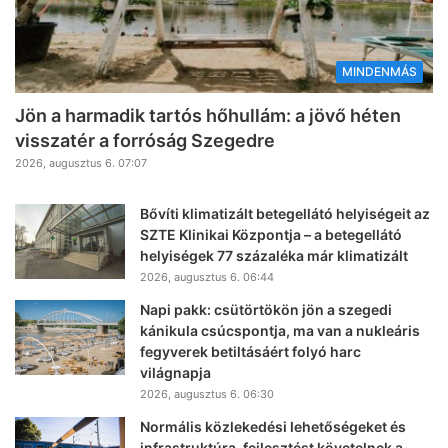
MINDENMÁS
Jön a harmadik tartós hőhullám: a jövő héten
visszatér a forróság Szegedre
2026, augusztus 6. 07:07
Bővíti klimatizált betegellátó helyiségeit az
SZTE Klinikai Központja – a betegellátó
helyiségek 77 százaléka már klimatizált
2026, augusztus 6. 06:44
Napi pakk: csütörtökön jön a szegedi
kánikula csúcspontja, ma van a nukleáris
fegyverek betiltásáért folyó harc
világnapja
2026, augusztus 6. 06:30
Normális közlekedési lehetőségeket és
infrastruktúra-fejlesztést követelnek a