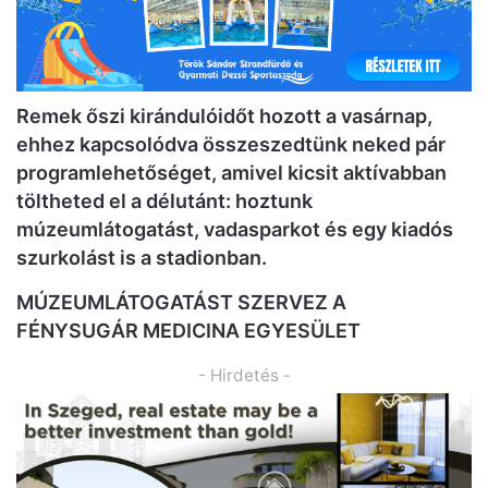
Remek őszi kirándulóidőt hozott a vasárnap,
ehhez kapcsolódva összeszedtünk neked pár
programlehetőséget, amivel kicsit aktívabban
töltheted el a délutánt: hoztunk
múzeumlátogatást, vadasparkot és egy kiadós
szurkolást is a stadionban.
MÚZEUMLÁTOGATÁST SZERVEZ A
FÉNYSUGÁR MEDICINA EGYESÜLET
- Hirdetés -