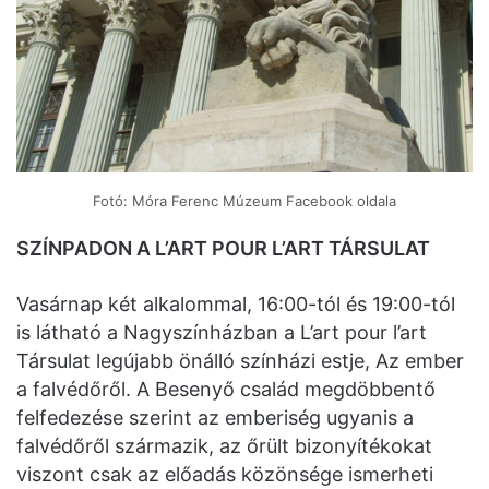
Fotó: Móra Ferenc Múzeum Facebook oldala
SZÍNPADON A L’ART POUR L’ART TÁRSULAT
Vasárnap két alkalommal, 16:00-tól és 19:00-tól
is látható a Nagyszínházban a L’art pour l’art
Társulat legújabb önálló színházi estje, Az ember
a falvédőről. A Besenyő család megdöbbentő
felfedezése szerint az emberiség ugyanis a
falvédőről származik, az őrült bizonyítékokat
viszont csak az előadás közönsége ismerheti