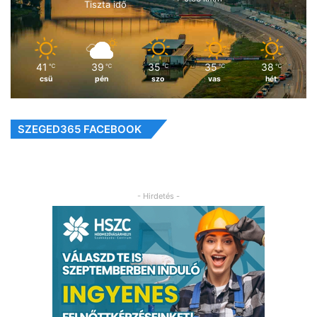
Tiszta idő
41
39
35
35
38
℃
℃
℃
℃
℃
csü
pén
szo
vas
hét
SZEGED365 FACEBOOK
- Hirdetés -