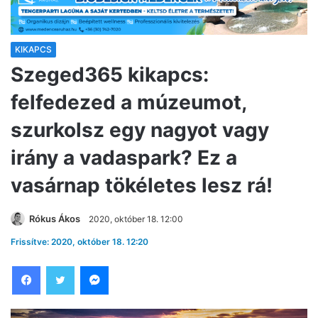
KIKAPCS
Szeged365 kikapcs:
felfedezed a múzeumot,
szurkolsz egy nagyot vagy
irány a vadaspark? Ez a
vasárnap tökéletes lesz rá!
Rókus Ákos
2020, október 18. 12:00
Frissítve: 2020, október 18. 12:20
Facebook
Twitter
Messenger