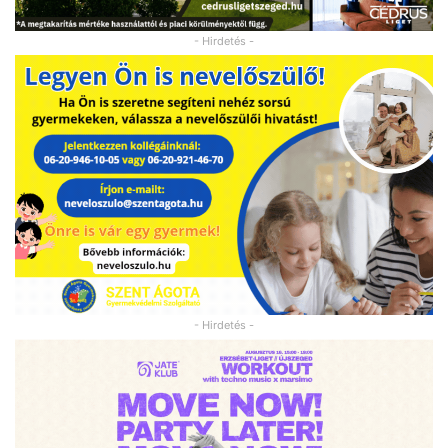
- Hirdetés -
- Hirdetés -