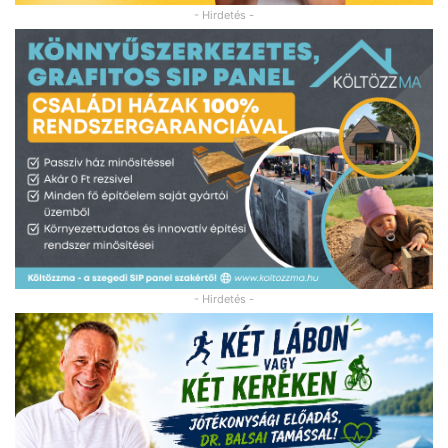
- Hirdetés -
- Hirdetés -