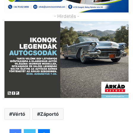
- Hirdetés -
Vértó
Záportó
Facebook
Twitter
Messenger