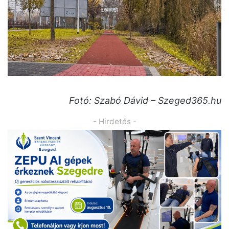
Fotó: Szabó Dávid – Szeged365.hu
- Hirdetés -