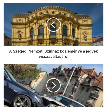
borkóstoló, Wicked Week, oldtimerek az
Árkádban, kosárbajnokság és
egészségnap – mutatjuk a hétvége
legextrább programjait a Napfény
Városában!
A Szegedi Nemzeti Színház közleménye a jegyek
visszaváltásáról