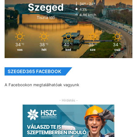
Szeged
34º - 24º
43%
4.86 km/h
Tiszta idő
34
38
40
35
34
℃
℃
℃
℃
℃
vas
hét
ked
sze
csü
SZEGED365 FACEBOOK
A Facebookon megtalálhatóak vagyunk
- Hirdetés -