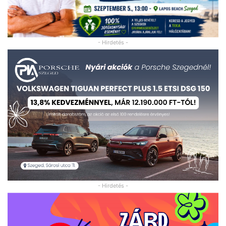
- Hirdetés -
- Hirdetés -