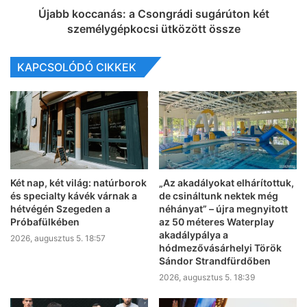
Újabb koccanás: a Csongrádi sugárúton két
személygépkocsi ütközött össze
KAPCSOLÓDÓ CIKKEK
Két nap, két világ: natúrborok
„Az akadályokat elhárítottuk,
és specialty kávék várnak a
de csináltunk nektek még
hétvégén Szegeden a
néhányat” – újra megnyitott
Próbafülkében
az 50 méteres Waterplay
akadálypálya a
2026, augusztus 5. 18:57
hódmezővásárhelyi Török
Sándor Strandfürdőben
2026, augusztus 5. 18:39