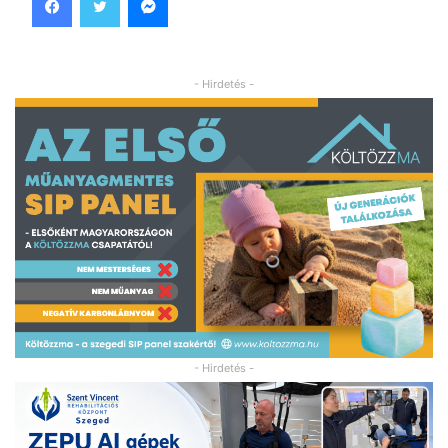
- Hirdetés -
- Hirdetés -