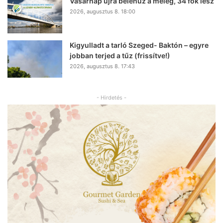
Vasárnap újra belehúz a meleg, 34 fok lesz
2026, augusztus 8. 18:00
Kigyulladt a tarló Szeged- Baktón – egyre
jobban terjed a tűz (frissítve!)
2026, augusztus 8. 17:43
- Hirdetés -