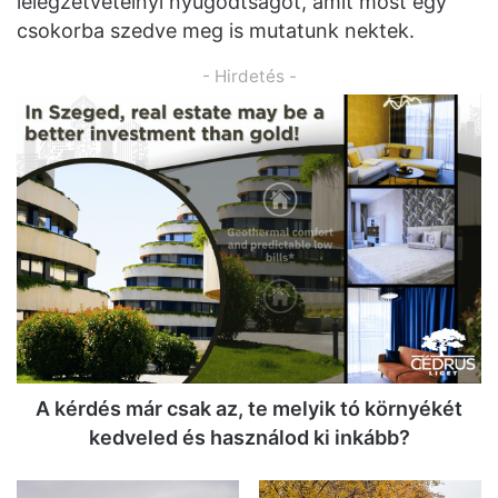
lélegzetvételnyi nyugodtságot, amit most egy
csokorba szedve meg is mutatunk nektek.
- Hirdetés -
A kérdés már csak az, te melyik tó környékét
kedveled és használod ki inkább?