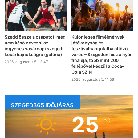
Szedd össze a csapatot: még
Különleges filmélmények,
nem késő nevezni az
jótékonyság és
ingyenes vasárnapi szegedi
fesztiválhangulatba öltöző
kosárbajnokságra (galéria)
város – Szegeden lesz a nyár
fináléja, több mint 200
2026, augusztus 5. 13:47
fellépővel készül a Coca-
Cola SZIN
2026, augusztus 5. 11:58
SZEGED365 IDŐJÁRÁS
25
℃