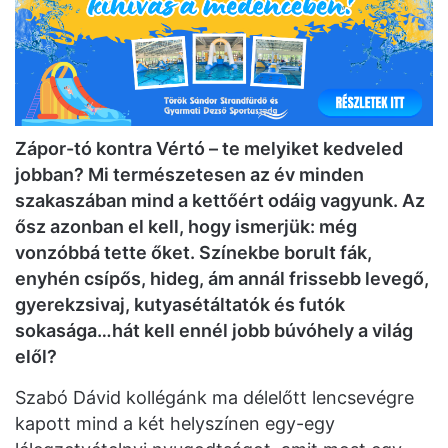
Zápor-tó kontra Vértó – te melyiket kedveled
jobban? Mi természetesen az év minden
szakaszában mind a kettőért odáig vagyunk. Az
ősz azonban el kell, hogy ismerjük: még
vonzóbbá tette őket. Színekbe borult fák,
enyhén csípős, hideg, ám annál frissebb levegő,
gyerekzsivaj, kutyasétáltatók és futók
sokasága…hát kell ennél jobb búvóhely a világ
elől?
Szabó Dávid kollégánk ma délelőtt lencsevégre
kapott mind a két helyszínen egy-egy