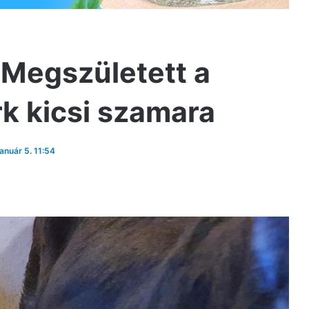
 Megszületett a
k kicsi szamara
január 5. 11:54