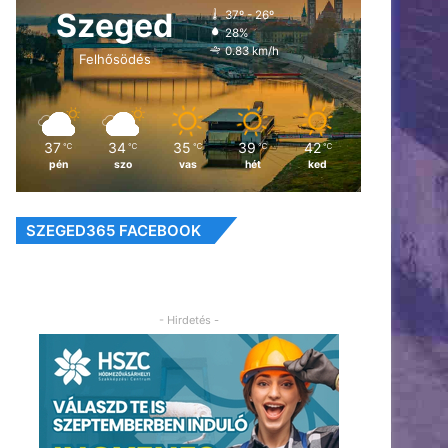
Szeged
37º - 26º
28%
0.83 km/h
Felhősödés
37
34
35
39
42
℃
℃
℃
℃
℃
pén
szo
vas
hét
ked
SZEGED365 FACEBOOK
- Hirdetés -