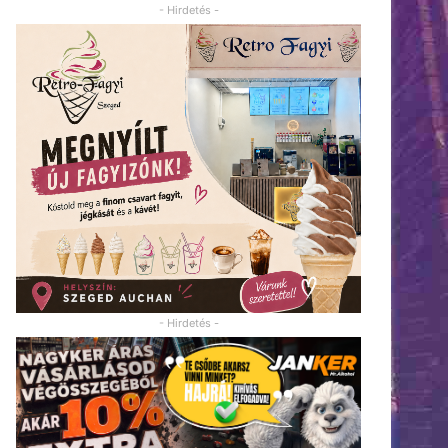
- Hirdetés -
- Hirdetés -