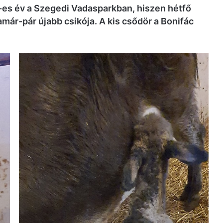
1-es év a Szegedi Vadasparkban, hiszen hétfő
már-pár újabb csikója. A kis csődör a Bonifác