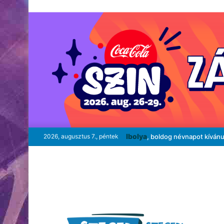
Ibolya
2026, augusztus 7., péntek
, boldog névnapot kíván