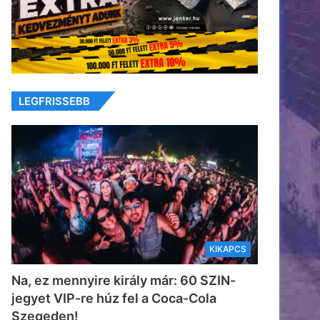
LEGFRISSEBB
KIKAPCS
Na, ez mennyire király már: 60 SZIN-
jegyet VIP-re húz fel a Coca-Cola
Szegeden!