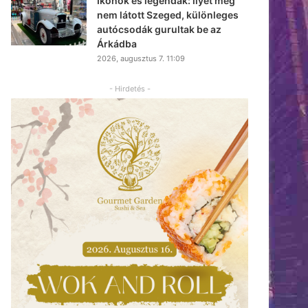
Ikonok és legendák: ilyet még
nem látott Szeged, különleges
autócsodák gurultak be az
Árkádba
2026, augusztus 7. 11:09
- Hirdetés -