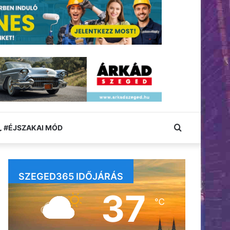
Keresés:
#ÉJSZAKAI MÓD
SZEGED365 IDŐJÁRÁS
37
℃