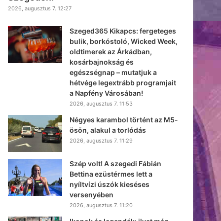
2026, augusztus 7. 12:27
Szeged365 Kikapcs: fergeteges
bulik, borkóstoló, Wicked Week,
oldtimerek az Árkádban,
kosárbajnokság és
egészségnap – mutatjuk a
hétvége legextrább programjait
a Napfény Városában!
2026, augusztus 7. 11:53
Négyes karambol történt az M5-
ösön, alakul a torlódás
2026, augusztus 7. 11:29
Szép volt! A szegedi Fábián
Bettina ezüstérmes lett a
nyíltvízi úszók kieséses
versenyében
2026, augusztus 7. 11:20