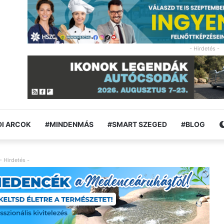
- Hirdetés -
I ARCOK
#MINDENMÁS
#SMART SZEGED
#BLOG
- Hirdetés -