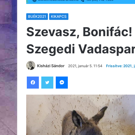
BUÉK2021
KIKAPCS
Szevasz, Bonifác!
Szegedi Vadaspar
Kisházi Sándor
2021, január 5. 11:54
Frissítve: 2021, 
Facebook
Twitter
Messenger