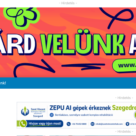
- Hirdetés -
unk!
- Hirdetés -
- Hirdetés -