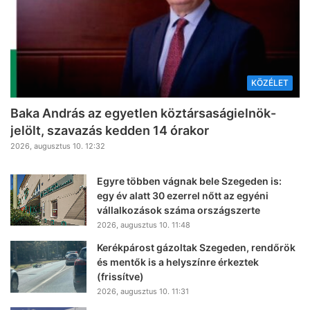
KÖZÉLET
Baka András az egyetlen köztársaságielnök-
jelölt, szavazás kedden 14 órakor
2026, augusztus 10. 12:32
Egyre többen vágnak bele Szegeden is:
egy év alatt 30 ezerrel nőtt az egyéni
vállalkozások száma országszerte
2026, augusztus 10. 11:48
Kerékpárost gázoltak Szegeden, rendőrök
és mentők is a helyszínre érkeztek
(frissítve)
2026, augusztus 10. 11:31