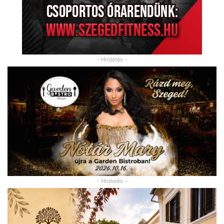
- Hirdetés -
- Hirdetés -