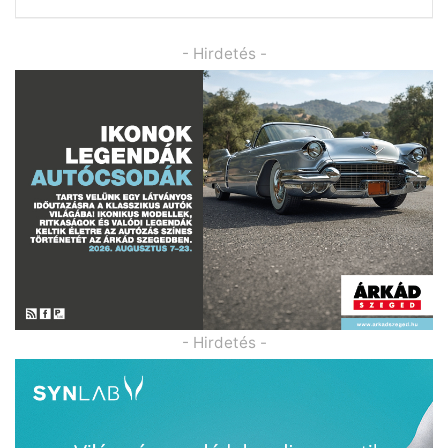
- Hirdetés -
- Hirdetés -