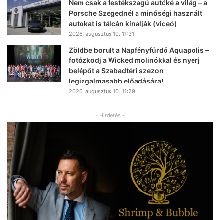
Nem csak a festékszagú autóké a világ – a
Porsche Szegednél a minőségi használt
autókat is tálcán kínálják (videó)
2026, augusztus 10. 11:31
Zöldbe borult a Napfényfürdő Aquapolis –
fotózkodj a Wicked molinókkal és nyerj
belépőt a Szabadtéri szezon
legizgalmasabb előadására!
2026, augusztus 10. 11:29
- Hirdetés -