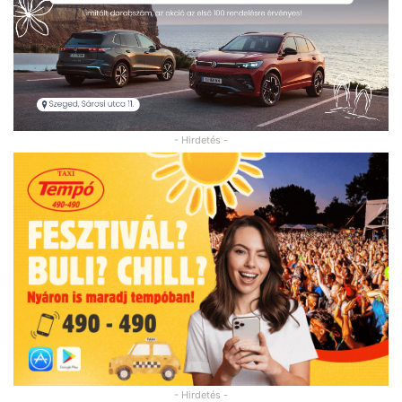
- Hirdetés -
- Hirdetés -