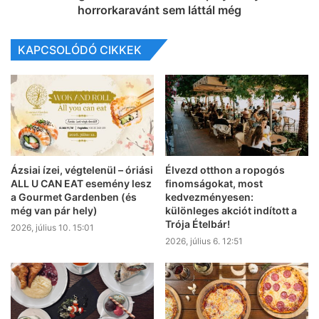
horrorkaravánt sem láttál még
KAPCSOLÓDÓ CIKKEK
Ázsiai ízei, végtelenül – óriási
Élvezd otthon a ropogós
ALL U CAN EAT esemény lesz
finomságokat, most
a Gourmet Gardenben (és
kedvezményesen:
még van pár hely)
különleges akciót indított a
Trója Ételbár!
2026, július 10. 15:01
2026, július 6. 12:51