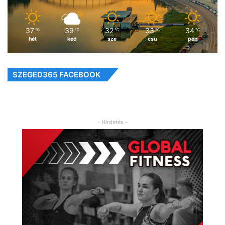
37
39
32
33
34
℃
℃
℃
℃
℃
hét
ked
sze
csü
pén
SZEGED365 FACEBOOK
- Hirdetés -