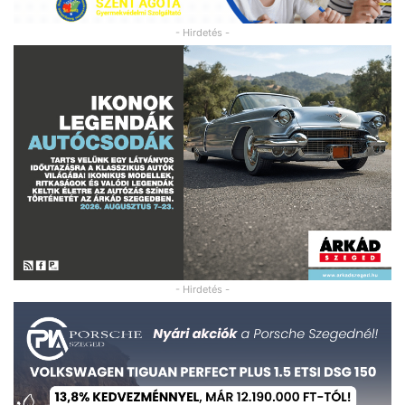
- Hirdetés -
- Hirdetés -