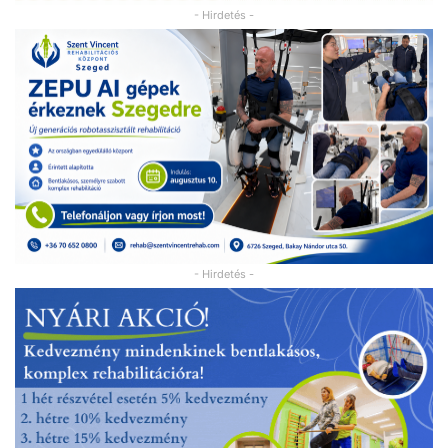
- Hirdetés -
- Hirdetés -