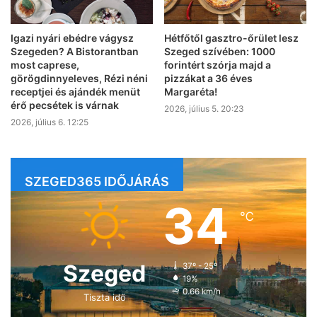
Igazi nyári ebédre vágysz
Hétfőtől gasztro-őrület lesz
Szegeden? A Bistorantban
Szeged szívében: 1000
most caprese,
forintért szórja majd a
görögdinnyeleves, Rézi néni
pizzákat a 36 éves
receptjei és ajándék menüt
Margaréta!
érő pecsétek is várnak
2026, július 5. 20:23
2026, július 6. 12:25
SZEGED365 IDŐJÁRÁS
34
℃
Szeged
37º - 25º
19%
0.66 km/h
Tiszta idő