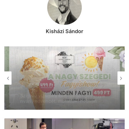
Kisházi Sándor
GASZTRO
2026, július 22. 14:53
Jöhet egy Pulled Pork szendvics és egy
hideg Pilsner a Napfény Műterem
teraszán?