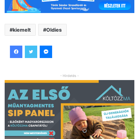
kiemelt
Oldies
Facebook
Twitter
Messenger
- Hirdetés -