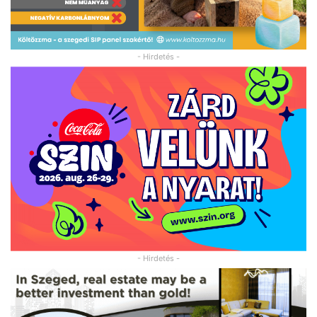
- Hirdetés -
- Hirdetés -