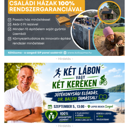
- Hirdetés -
- Hirdetés -