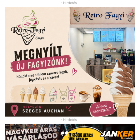
- Hirdetés -
- Hirdetés -