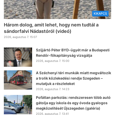
KIKAPCS
Három dolog, amit lehet, hogy nem tudtál a
sándorfalvi Nádastóról (videó)
2026, augusztus 7. 15:07
Szíjjártó Péter BYD-ügyét már a Budapesti
Rendőr-főkapitányság vizsgálja
2026, augusztus 7. 15:00
A Széchenyi téri munkák miatt megváltozik
a trolik közlekedési rendje Szegeden –
mutatjuk a részleteket
2026, augusztus 7. 14:23
Pofátlan parkolás: rendszeresen több autó
gátolja egy iskola és egy óvoda gyalogos
megközelítését Újszegeden (galéria)
2026, augusztus 7. 13:41