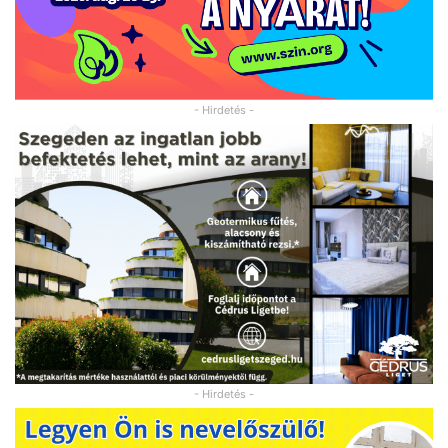
- Hirdetés -
- Hirdetés -