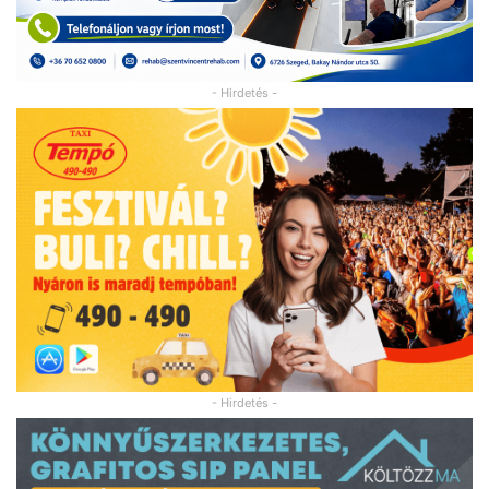
- Hirdetés -
- Hirdetés -