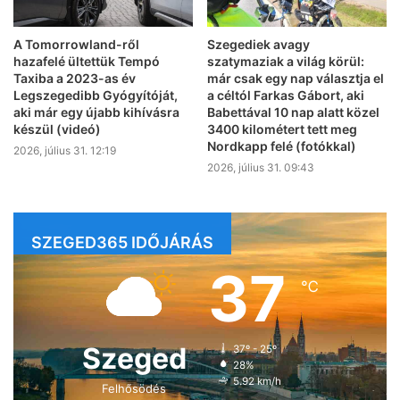
A Tomorrowland-ről
Szegediek avagy
hazafelé ültettük Tempó
szatymaziak a világ körül:
Taxiba a 2023-as év
már csak egy nap választja el
Legszegedibb Gyógyítóját,
a céltól Farkas Gábort, aki
aki már egy újabb kihívásra
Babettával 10 nap alatt közel
készül (videó)
3400 kilométert tett meg
Nordkapp felé (fotókkal)
2026, július 31. 12:19
2026, július 31. 09:43
SZEGED365 IDŐJÁRÁS
37
℃
Szeged
37º - 25º
28%
5.92 km/h
Felhősödés