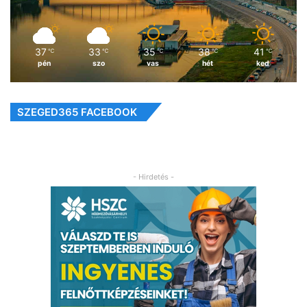
37
33
35
38
41
℃
℃
℃
℃
℃
pén
szo
vas
hét
ked
SZEGED365 FACEBOOK
- Hirdetés -