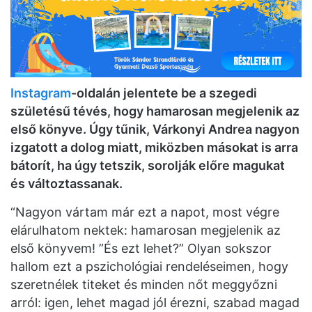
Instagram
-oldalán jelentete be a szegedi
születésű tévés, hogy hamarosan megjelenik az
első könyve. Úgy tűnik, Várkonyi Andrea nagyon
izgatott a dolog miatt, miközben másokat is arra
bátorít, ha úgy tetszik, sorolják előre magukat
és változtassanak.
“Nagyon vártam már ezt a napot, most végre
elárulhatom nektek: hamarosan megjelenik az
első könyvem! ”És ezt lehet?” Olyan sokszor
hallom ezt a pszichológiai rendeléseimen, hogy
szeretnélek titeket és minden nőt meggyőzni
arról: igen, lehet magad jól érezni, szabad magad