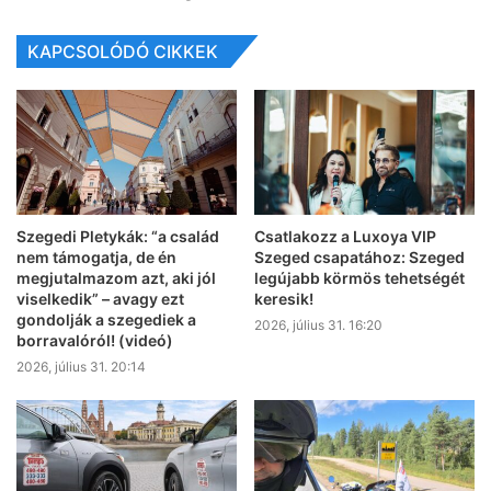
KAPCSOLÓDÓ CIKKEK
Szegedi Pletykák: “a család
Csatlakozz a Luxoya VIP
nem támogatja, de én
Szeged csapatához: Szeged
megjutalmazom azt, aki jól
legújabb körmös tehetségét
viselkedik” – avagy ezt
keresik!
gondolják a szegediek a
2026, július 31. 16:20
borravalóról! (videó)
2026, július 31. 20:14