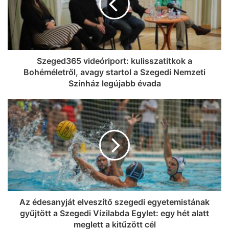
Szeged365 videóriport: kulisszatitkok a
Bohéméletről, avagy startol a Szegedi Nemzeti
Színház legújabb évada
Az édesanyját elveszítő szegedi egyetemistának
gyűjtött a Szegedi Vízilabda Egylet: egy hét alatt
meglett a kitűzött cél