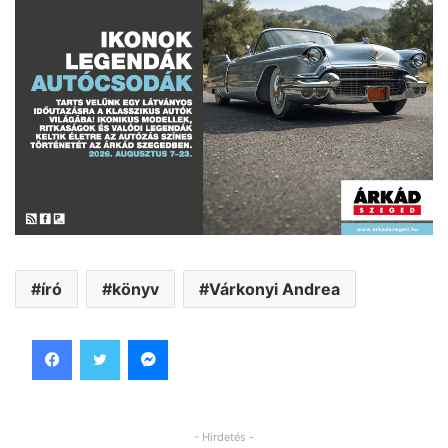
író
könyv
Várkonyi Andrea
Facebook
Twitter
Messenger
- Hirdetés -