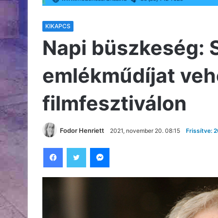
KIKAPCS
Napi büszkeség: 
emlékműdíjat vehe
filmfesztiválon
Fodor Henriett
2021, november 20. 08:15
Frissítve: 
Facebook
Twitter
Messenger