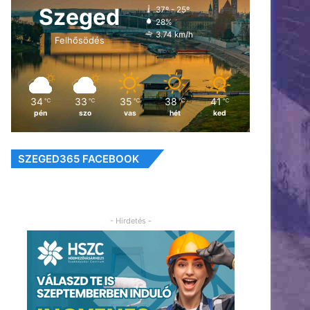
Szeged
37º - 25º
28%
3.74 km/h
Felhősödés
34
33
35
38
41
℃
℃
℃
℃
℃
pén
szo
vas
hét
ked
SZEGED365 FACEBOOK
- Hirdetés -