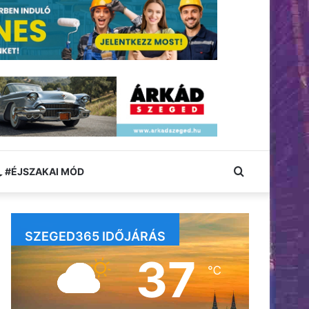
Keresés:
#ÉJSZAKAI MÓD
SZEGED365 IDŐJÁRÁS
37
℃