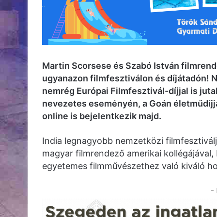
Martin Scorsese és Szabó István filmren
ugyanazon filmfesztiválon és díjátadón! N
nemrég Európai Filmfesztivál-díjjal is ju
nevezetes eseményén, a Goán életműdíjjal
online is bejelentkezik majd.
India legnagyobb nemzetközi filmfesztivál
magyar filmrendező amerikai kollégájával,
egyetemes filmművészethez való kiváló ho
-