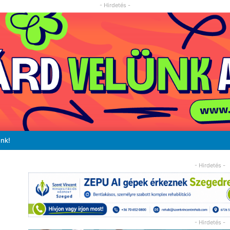
- Hirdetés -
unk!
- Hirdetés -
- Hirdetés -