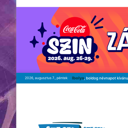
Ibolya
2026, augusztus 7., péntek
, boldog névnapot kíván