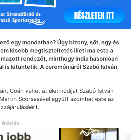
dező egy mondatban? Úgy bizony, sőt, egy és
em kisebb megtiszteltetés illeti ma este a
talmazott rendezőt, minthogy India hasonlóan
 is kitüntetik. A ceremóniáról Szabó István
ján, Goán vehet át életműdíjat Szabó István
 Martin Scorsesével együtt szombat este az
zzájárulásáért.
 Hirdetés -