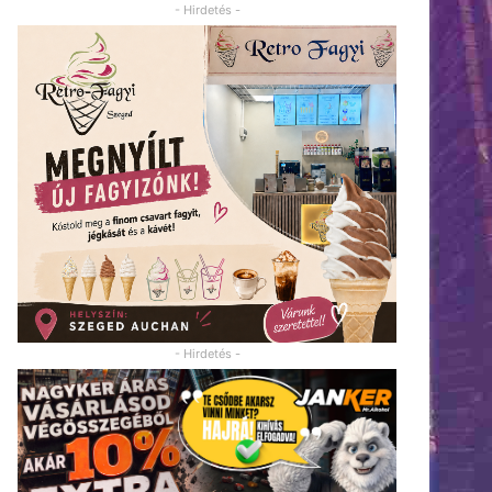
- Hirdetés -
- Hirdetés -