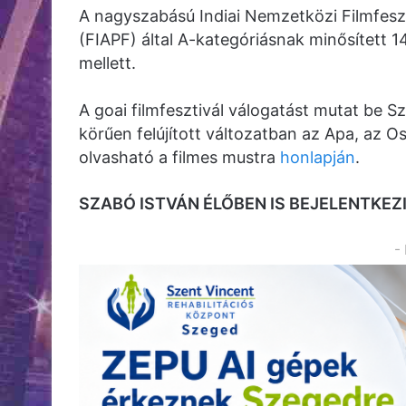
A nagyszabású Indiai Nemzetközi Filmfes
(FIAPF) által A-kategóriásnak minősített 14
mellett.
A goai filmfesztivál válogatást mutat be Sza
körűen felújított változatban az Apa, az Os
olvasható a filmes mustra
honlapján
.
SZABÓ ISTVÁN ÉLŐBEN IS BEJELENTKEZ
-