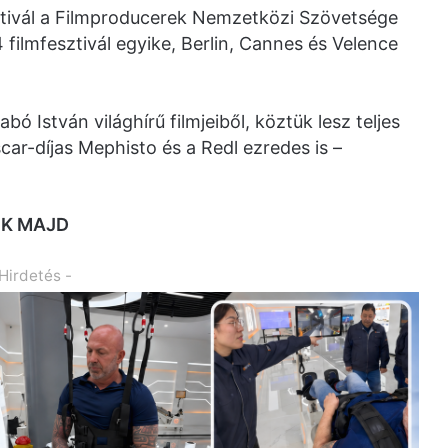
ztivál a Filmproducerek Nemzetközi Szövetsége
 filmfesztivál egyike, Berlin, Cannes és Velence
bó István világhírű filmjeiből, köztük lesz teljes
car-díjas Mephisto és a Redl ezredes is –
IK MAJD
 Hirdetés -