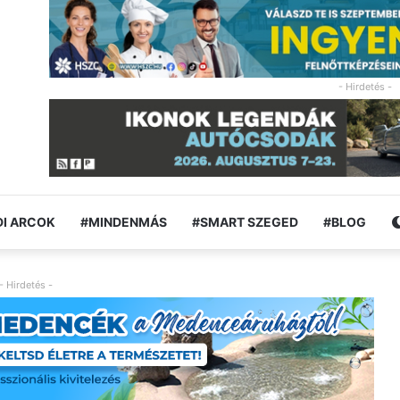
- Hirdetés -
I ARCOK
#MINDENMÁS
#SMART SZEGED
#BLOG
- Hirdetés -