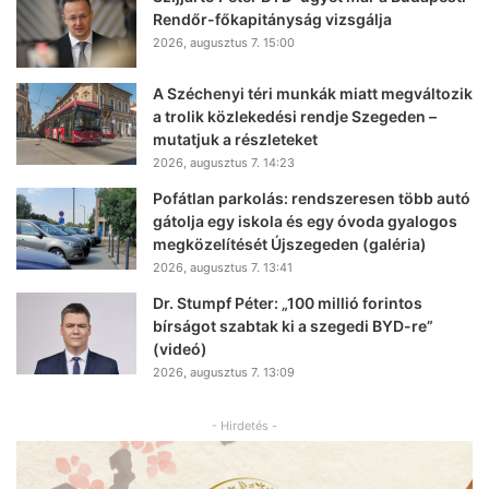
Rendőr-főkapitányság vizsgálja
2026, augusztus 7. 15:00
A Széchenyi téri munkák miatt megváltozik
a trolik közlekedési rendje Szegeden –
mutatjuk a részleteket
2026, augusztus 7. 14:23
Pofátlan parkolás: rendszeresen több autó
gátolja egy iskola és egy óvoda gyalogos
megközelítését Újszegeden (galéria)
2026, augusztus 7. 13:41
Dr. Stumpf Péter: „100 millió forintos
bírságot szabtak ki a szegedi BYD-re”
(videó)
2026, augusztus 7. 13:09
- Hirdetés -