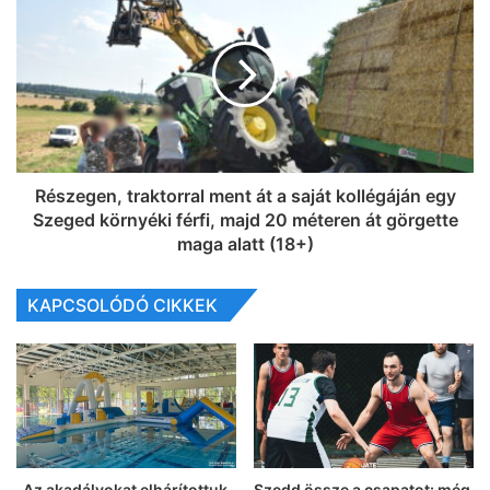
Részegen, traktorral ment át a saját kollégáján egy
Szeged környéki férfi, majd 20 méteren át görgette
maga alatt (18+)
KAPCSOLÓDÓ CIKKEK
„Az akadályokat elhárítottuk,
Szedd össze a csapatot: még