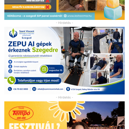
- Hirdetés -
- Hirdetés -