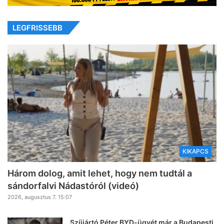
LEGFRISSEBB
KIKAPCS
Három dolog, amit lehet, hogy nem tudtál a
sándorfalvi Nádastóról (videó)
2026, augusztus 7. 15:07
Szíjjártó Péter BYD-ügyét már a Budapesti