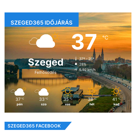
SZEGED365 IDŐJÁRÁS
37
℃
Szeged
37º - 25º
28%
5.92 km/h
Felhősödés
37
33
35
38
41
℃
℃
℃
℃
℃
pén
szo
vas
hét
ked
SZEGED365 FACEBOOK