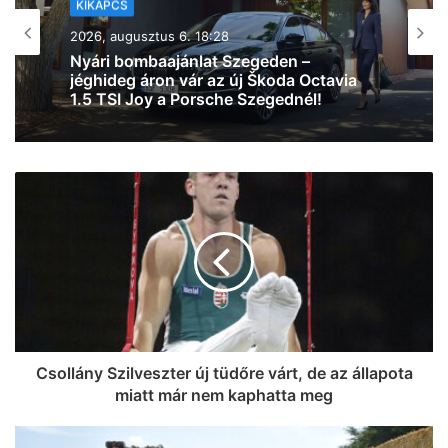
KIKAPCS
2026, augusztus 6. 13:49
Egy ilyen hírtől még nekünk is leesett az
állunk: most iPhone 17-et nyerhetsz a
Malátában! (videó)
Csollány Szilveszter új tüdőre várt, de az állapota
miatt már nem kaphatta meg