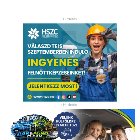
- Hirdetés -
- Hirdetés -