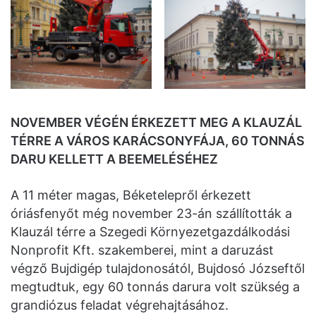
NOVEMBER VÉGÉN ÉRKEZETT MEG A KLAUZÁL
TÉRRE A VÁROS KARÁCSONYFÁJA, 60 TONNÁS
DARU KELLETT A BEEMELÉSÉHEZ
A 11 méter magas, Béketelepről érkezett
óriásfenyőt még november 23-án szállították a
Klauzál térre a Szegedi Környezetgazdálkodási
Nonprofit Kft. szakemberei, mint a daruzást
végző Bujdigép tulajdonosától, Bujdosó Józseftől
megtudtuk, egy 60 tonnás darura volt szükség a
grandiózus feladat végrehajtásához.