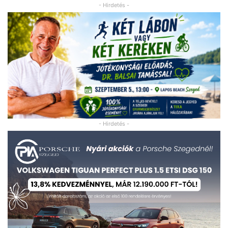
- Hirdetés -
- Hirdetés -