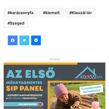
karácsonyfa
kiemelt
Klauzál tér
Szeged
Facebook
Twitter
Messenger
- Hirdetés -