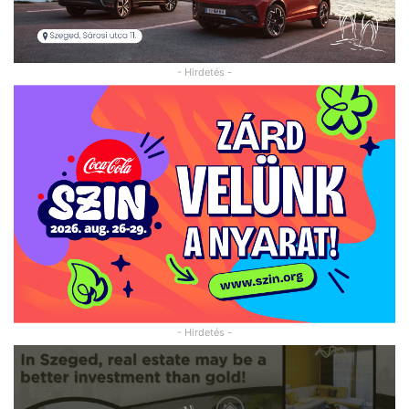
- Hirdetés -
- Hirdetés -