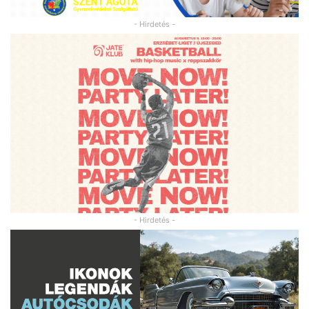
- Hirdetés -
- Hirdetés -