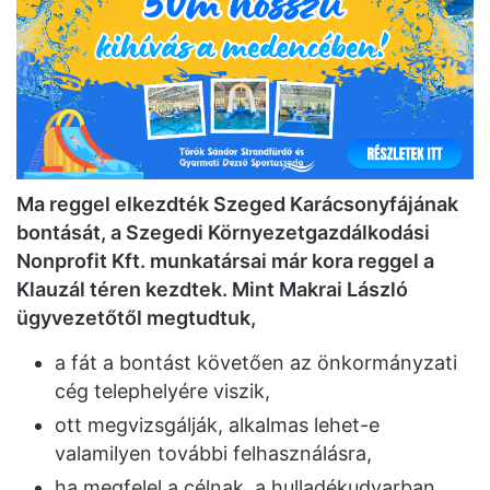
Ma reggel elkezdték Szeged Karácsonyfájának
bontását, a Szegedi Környezetgazdálkodási
Nonprofit Kft. munkatársai már kora reggel a
Klauzál téren kezdtek. Mint Makrai László
ügyvezetőtől megtudtuk,
a fát a bontást követően az önkormányzati
cég telephelyére viszik,
ott megvizsgálják, alkalmas lehet-e
valamilyen további felhasználásra,
ha megfelel a célnak, a hulladékudvarban