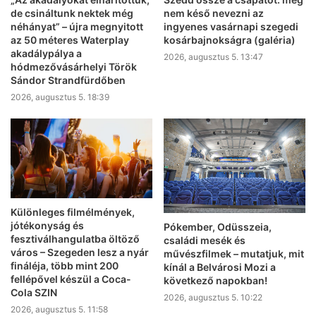
de csináltunk nektek még
nem késő nevezni az
néhányat” – újra megnyitott
ingyenes vasárnapi szegedi
az 50 méteres Waterplay
kosárbajnokságra (galéria)
akadálypálya a
2026, augusztus 5. 13:47
hódmezővásárhelyi Török
Sándor Strandfürdőben
2026, augusztus 5. 18:39
Különleges filmélmények,
jótékonyság és
Pókember, Odüsszeia,
fesztiválhangulatba öltöző
családi mesék és
város – Szegeden lesz a nyár
művészfilmek – mutatjuk, mit
fináléja, több mint 200
kínál a Belvárosi Mozi a
fellépővel készül a Coca-
következő napokban!
Cola SZIN
2026, augusztus 5. 10:22
2026, augusztus 5. 11:58