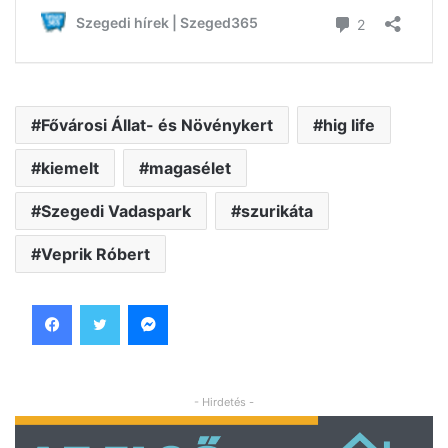
Fővárosi Állat- és Növénykert
hig life
kiemelt
magasélet
Szegedi Vadaspark
szurikáta
Veprik Róbert
Facebook
Twitter
Messenger
- Hirdetés -