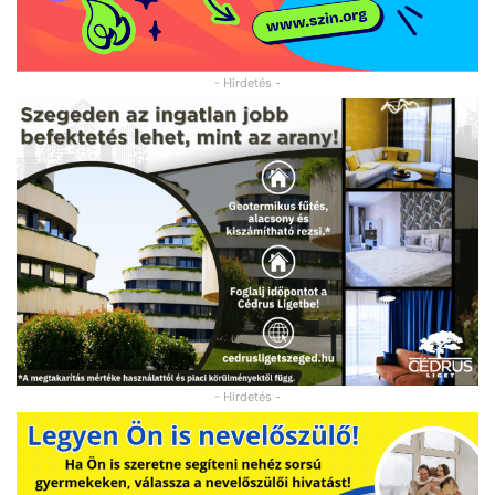
- Hirdetés -
- Hirdetés -