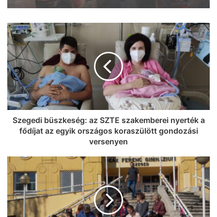
Szegeden a Próbafülkében
Teljes lett a SZIN programja: mutatjuk,
hol és kik pörgetik fel Szeged utolsó
nagy nyári buliját
Szegedi büszkeség: az SZTE szakemberei nyerték a
fődíjat az egyik országos koraszülött gondozási
versenyen