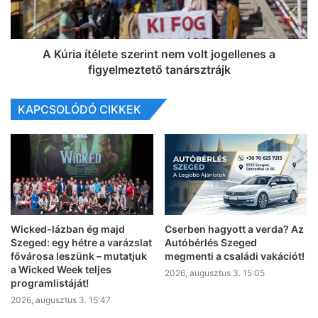
A Kúria ítélete szerint nem volt jogellenes a
figyelmeztető tanársztrájk
KAPCSOLÓDÓ CIKKEK
Wicked-lázban ég majd
Cserben hagyott a verda? Az
Szeged: egy hétre a varázslat
Autóbérlés Szeged
fővárosa leszünk – mutatjuk
megmenti a családi vakációt!
a Wicked Week teljes
2026, augusztus 3. 15:05
programlistáját!
2026, augusztus 3. 15:47