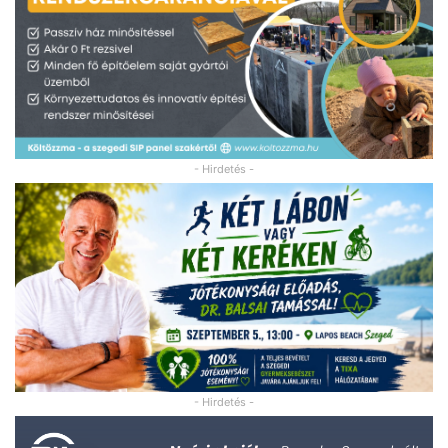
- Hirdetés -
- Hirdetés -