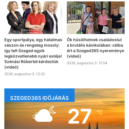
Egy sportpálya, egy hatalmas
Ők hűsölhetnek családostul
vászon és rengeteg mosoly:
a brutális kánikulában: célba
így telt Szeged egyik
ért a Szeged365 nyereménye
legközvetlenebb nyári estéje!
(videó)
Szénási Róbertet kérdeztük
2026, augusztus 3. 12:54
(videó)
2026, augusztus 3. 13:22
SZEGED365 IDŐJÁRÁS
27
℃