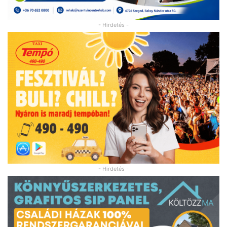
- Hirdetés -
- Hirdetés -