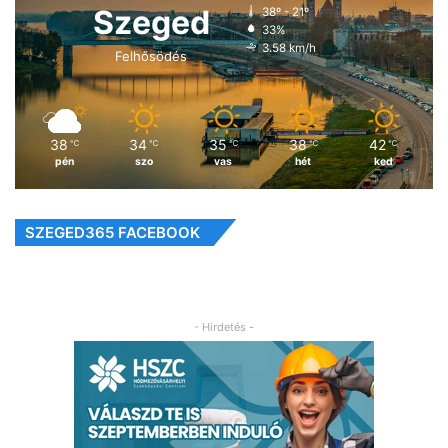
Szeged
38º - 21º
33%
3.58 km/h
Felhősödés
38
34
35
38
42
℃
℃
℃
℃
℃
pén
szo
vas
hét
ked
SZEGED365 FACEBOOK
- Hirdetés -