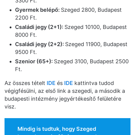
3300 Ft.
Gyermek belépő:
Szeged 2800, Budapest
2200 Ft.
Családi jegy (2+1):
Szeged 10100, Budapest
8000 Ft.
Családi jegy (2+2):
Szeged 11900, Budapest
9500 Ft.
Szenior (65+):
Szeged 3100, Budapest 2500
Ft.
Az összes tételt
IDE
és
IDE
kattintva tudod
végigfésülni, az első link a szegedi, a második a
budapesti intézmény jegyértékesítő felületére
visz.
Mindig is tudtuk, hogy Szeged