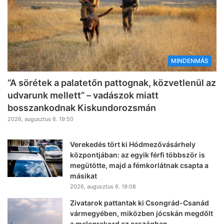
MINDENMÁS
“A sörétek a palatetőn pattognak, közvetlenül az
udvarunk mellett” – vadászok miatt
bosszankodnak Kiskundorozsmán
2026, augusztus 6. 19:50
Verekedés tört ki Hódmezővásárhely
központjában: az egyik férfi többször is
megütötte, majd a fémkorlátnak csapta a
másikat
2026, augusztus 6. 19:08
Zivatarok pattantak ki Csongrád-Csanád
vármegyében, miközben jócskán megdőlt
a melegrekord az országban