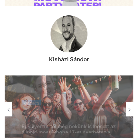
Kisházi Sándor
KIKAPCS
KIKAPCS
2026, augusztus 5. 18:57
2026, augusztus 6. 10:53
Két nap, két világ: natúrborok és
specialty kávék várnak a hétvégén