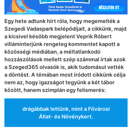
Egy hete adtunk hírt róla, hogy megemelték a
Szegedi Vadaspark belépődíjait, a cikkünk, majd
a kicsivel később megjelent Veprik Róbert
villáminterjúnk rengeteg kommentet kapott a
közösségi médiában, a méltatlankodó
hozzászólások mellett szép számmal írtak azok
a Szeged365 olvasók is, akik tudomásul vették
a döntést. A témában most íródott cikkünk célja
nem az, hogy igazságot tegyünk a két tábor
között, hanem szimplán egy felismerés:
drágábbak lettünk, mint a Fővárosi
Állat- és Növénykert.