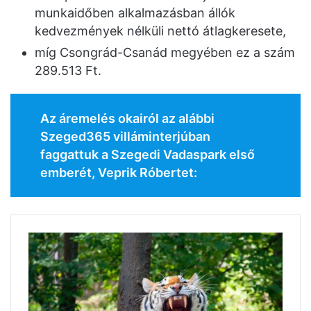
munkaidőben alkalmazásban állók
kedvezmények nélküli nettó átlagkeresete,
míg Csongrád-Csanád megyében ez a szám
289.513 Ft.
Az áremelés okairól az alábbi
Szeged365 villáminterjúban
faggattuk a Szegedi Vadaspark első
emberét, Veprik Róbertet: