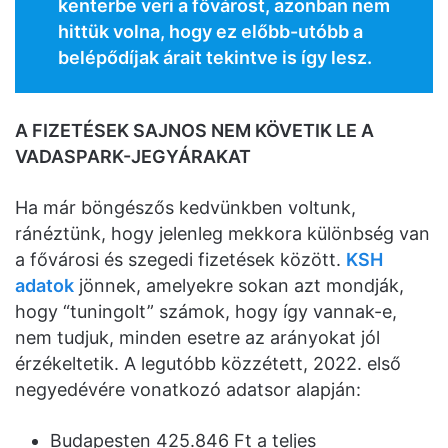
kenterbe veri a fővárost, azonban nem
hittük volna, hogy ez előbb-utóbb a
belépődíjak árait tekintve is így lesz.
A FIZETÉSEK SAJNOS NEM KÖVETIK LE A
VADASPARK-JEGYÁRAKAT
Ha már böngészős kedvünkben voltunk,
ránéztünk, hogy jelenleg mekkora különbség van
a fővárosi és szegedi fizetések között.
KSH
adatok
jönnek, amelyekre sokan azt mondják,
hogy “tuningolt” számok, hogy így vannak-e,
nem tudjuk, minden esetre az arányokat jól
érzékeltetik. A legutóbb közzétett, 2022. első
negyedévére vonatkozó adatsor alapján:
Budapesten 425.846 Ft a teljes