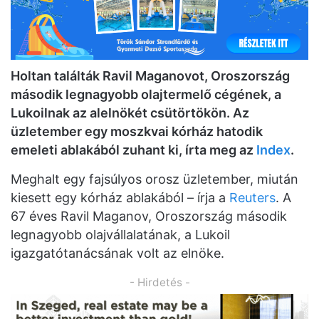
Holtan találták Ravil Maganovot, Oroszország
második legnagyobb olajtermelő cégének, a
Lukoilnak az alelnökét csütörtökön. Az
üzletember egy moszkvai kórház hatodik
emeleti ablakából zuhant ki, írta meg az
Index
.
Meghalt egy fajsúlyos orosz üzletember, miután
kiesett egy kórház ablakából – írja a
Reuters
. A
67 éves Ravil Maganov, Oroszország második
legnagyobb olajvállalatának, a Lukoil
igazgatótanácsának volt az elnöke.
- Hirdetés -