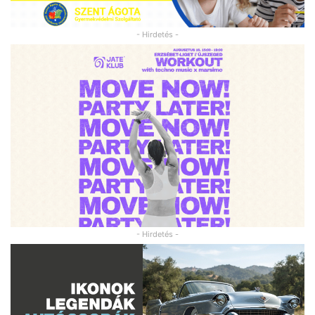
- Hirdetés -
- Hirdetés -