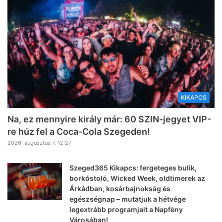
KIKAPCS
Na, ez mennyire király már: 60 SZIN-jegyet VIP-
re húz fel a Coca-Cola Szegeden!
2026, augusztus 7. 12:27
Szeged365 Kikapcs: fergeteges bulik,
borkóstoló, Wicked Week, oldtimerek az
Árkádban, kosárbajnokság és
egészségnap – mutatjuk a hétvége
legextrább programjait a Napfény
Városában!