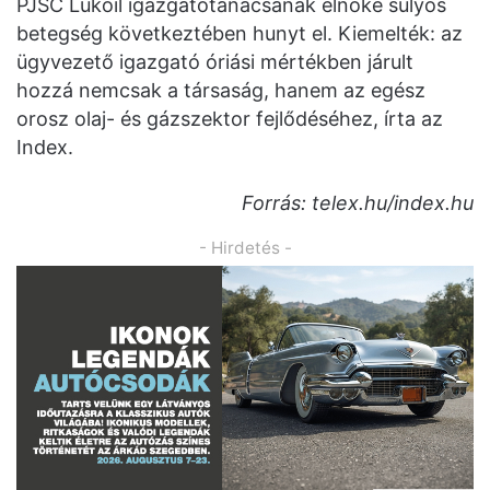
PJSC Lukoil igazgatótanácsának elnöke súlyos
betegség következtében hunyt el. Kiemelték: az
ügyvezető igazgató óriási mértékben járult
hozzá nemcsak a társaság, hanem az egész
orosz olaj- és gázszektor fejlődéséhez, írta az
Index.
Forrás: telex.hu/index.hu
- Hirdetés -