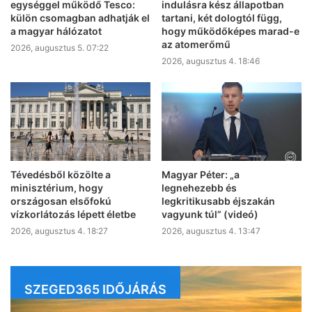
egységgel működő Tesco:
indulásra kész állapotban
külön csomagban adhatják el
tartani, két dologtól függ,
a magyar hálózatot
hogy működőképes marad-e
az atomerőmű
2026, augusztus 5. 07:22
2026, augusztus 4. 18:46
Tévedésből közölte a
Magyar Péter: „a
minisztérium, hogy
legnehezebb és
országosan elsőfokú
legkritikusabb éjszakán
vízkorlátozás lépett életbe
vagyunk túl” (videó)
2026, augusztus 4. 18:27
2026, augusztus 4. 13:47
SZEGED365 IDŐJÁRÁS