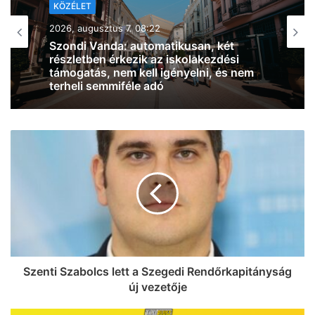
KÖZÉLET
2026, augusztus 6. 18:32
Vitézy Dávid Szabadkán járt, és
bejelentette, hogy mikor indulhat el a
személyforgalom a Budapest-Belgrád
vasútvonalon
Szenti Szabolcs lett a Szegedi Rendőrkapitányság
új vezetője