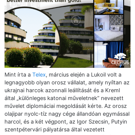
Mint írta a
Telex
, március elején a Lukoil volt a
legnagyobb olyan orosz vállalat, amely nyíltan az
ukrajnai harcok azonnali leállítását és a Kreml
által „különleges katonai műveletnek” nevezett
művelet diplomáciai megoldását kérte. Az orosz
olajipar nyolc-tíz nagy cége állandóan egymással
harcol, és a két végpont, az Igor Szecsin, Putyin
szentpétervári pályatársa által vezetett