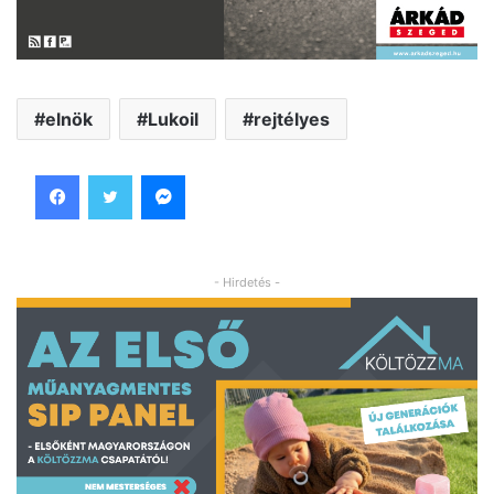
elnök
Lukoil
rejtélyes
Facebook
Twitter
Messenger
- Hirdetés -