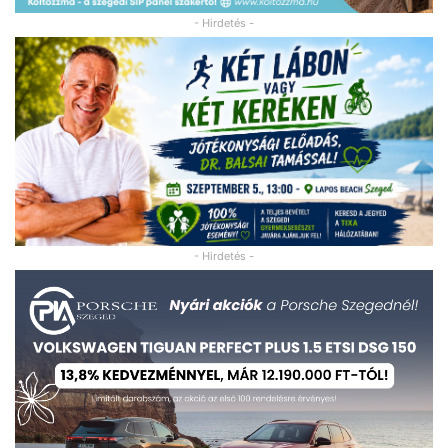
- Hirdetés -
- Hirdetés -