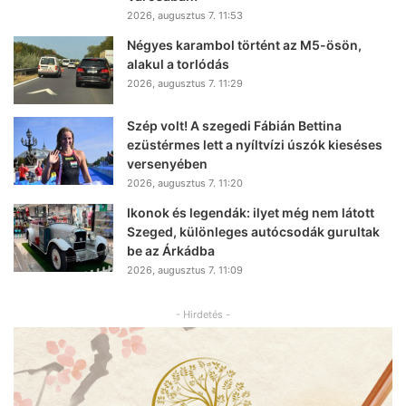
2026, augusztus 7. 11:53
Négyes karambol történt az M5-ösön,
alakul a torlódás
2026, augusztus 7. 11:29
Szép volt! A szegedi Fábián Bettina
ezüstérmes lett a nyíltvízi úszók kieséses
versenyében
2026, augusztus 7. 11:20
Ikonok és legendák: ilyet még nem látott
Szeged, különleges autócsodák gurultak
be az Árkádba
2026, augusztus 7. 11:09
- Hirdetés -