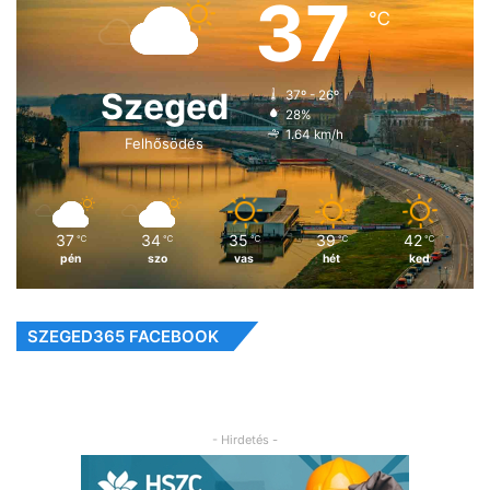
37
℃
Szeged
37º - 26º
28%
1.64 km/h
Felhősödés
37
34
35
39
42
℃
℃
℃
℃
℃
pén
szo
vas
hét
ked
SZEGED365 FACEBOOK
- Hirdetés -