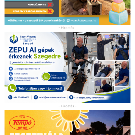
- Hirdetés -
- Hirdetés -