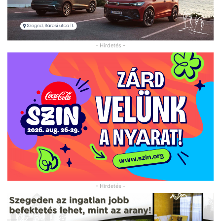
- Hirdetés -
- Hirdetés -