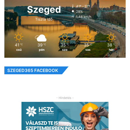
Szeged
41º - 27º
28%
1.48 km/h
Tiszta idő
41
39
35
35
38
℃
℃
℃
℃
℃
csü
pén
szo
vas
hét
SZEGED365 FACEBOOK
- Hirdetés -