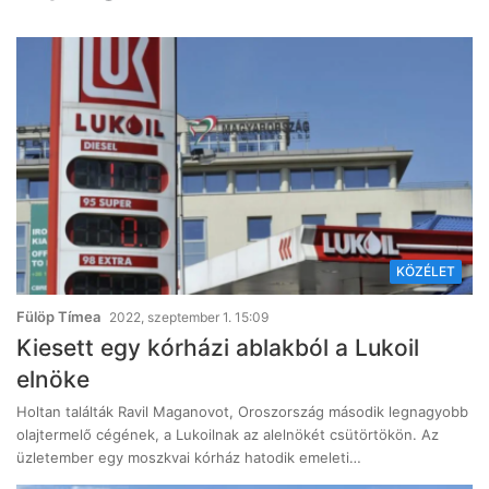
KÖZÉLET
Fülöp Tímea
2022, szeptember 1. 15:09
Kiesett egy kórházi ablakból a Lukoil
elnöke
Holtan találták Ravil Maganovot, Oroszország második legnagyobb
olajtermelő cégének, a Lukoilnak az alelnökét csütörtökön. Az
üzletember egy moszkvai kórház hatodik emeleti…