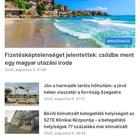
MINDENMÁS
Fizetésképtelenséget jelentettek: csődbe ment
egy magyar utazási iroda
2026, augusztus 6. 07:49
Jön a harmadik tartós hőhullám: a jövő
héten visszatér a forróság Szegedre
2026, augusztus 6. 07:07
Bővíti klimatizált betegellátó helyiségeit az
SZTE Klinikai Központja – a betegellátó
helyiségek 77 százaléka már klimatizált
2026, augusztus 6. 06:44