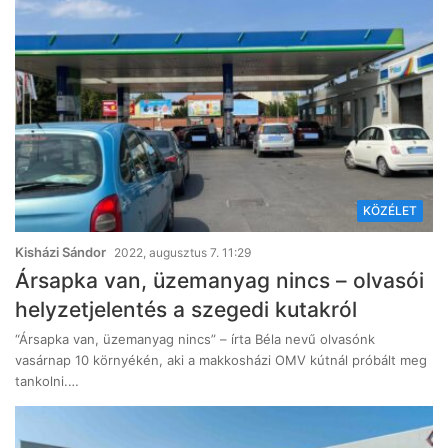
KÖZÉLET
Kisházi Sándor
2022, augusztus 7. 11:29
Ársapka van, üzemanyag nincs – olvasói
helyzetjelentés a szegedi kutakról
“Ársapka van, üzemanyag nincs” – írta Béla nevű olvasónk
vasárnap 10 környékén, aki a makkosházi OMV kútnál próbált meg
tankolni.…