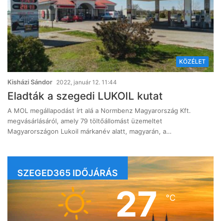
KÖZÉLET
Kisházi Sándor
2022, január 12. 11:44
Eladták a szegedi LUKOIL kutat
A MOL megállapodást írt alá a Normbenz Magyarország Kft.
megvásárlásáról, amely 79 töltőállomást üzemeltet
Magyarországon Lukoil márkanév alatt, magyarán, a…
SZEGED365 IDŐJÁRÁS
27
℃