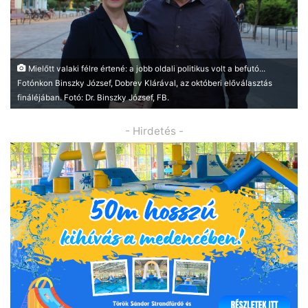
Mielőtt valaki félre értené: a jobb oldali politikus volt a befutó...
Fotónkon Binszky József, Dobrev Klárával, az októberi előválasztás
fináléjában. Fotó: Dr. Binszky József, FB.
- Hirdetés -