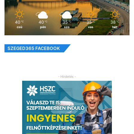
40
40
35
35
38
℃
℃
℃
℃
℃
csü
pén
szo
vas
hét
SZEGED365 FACEBOOK
- Hirdetés -