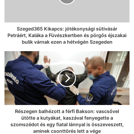
Szeged365 Kikapcs: jótékonysági sütivásár
Petráért, Kaláka a Füvészkertben és pörgős éjszakai
bulik várnak ezen a hétvégén Szegeden
Részegen balhézott a férfi Bakson: vascsővel
ütötte a kutyákat, kaszával fenyegette a
szomszédot és egy fiatal lánnyal is összeveszett,
aminek csonttörés lett a vége