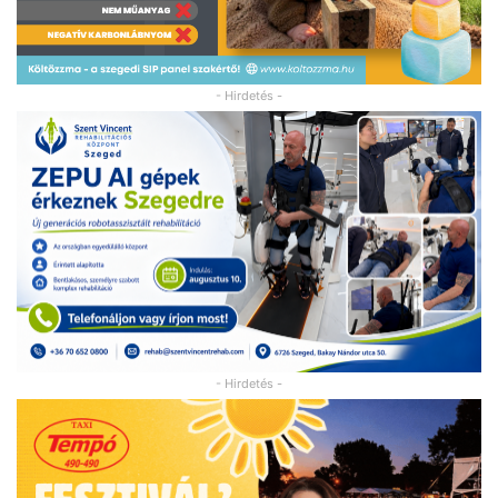
- Hirdetés -
- Hirdetés -