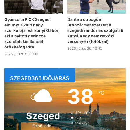
Gyászol a PICK Szeged:
Dante a dobogón!
elhunyt a klub nagy
Bronzérmet szerzett a
szurkolója, Várkonyi Gábor,
szegedi rendőr és szolgálati
aki a nyitott gerinccel
kutyája egy nemzetközi
született kis Bendét
versenyen (fotókkal)
örökbefogadta
2026, július 30. 16:45
2026, július 31. 09:18
SZEGED365 IDŐJÁRÁS
38
℃
Szeged
40º - 26º
17%
1.19 km/h
Felhősödés