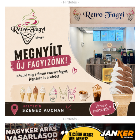
- Hirdetés -
- Hirdetés -