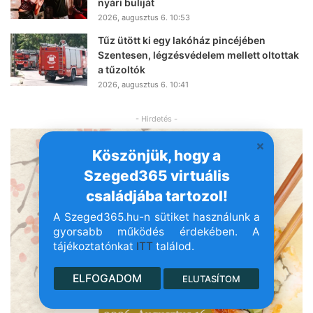
nyári buliját
2026, augusztus 6. 10:53
Tűz ütött ki egy lakóház pincéjében
Szentesen, légzésvédelem mellett oltottak
a tűzoltók
2026, augusztus 6. 10:41
- Hirdetés -
Köszönjük, hogy a
Szeged365 virtuális
családjába tartozol!
A Szeged365.hu-n sütiket használunk a
gyorsabb működés érdekében. A
tájékoztatónkat
ITT
találod.
ELFOGADOM
ELUTASÍTOM