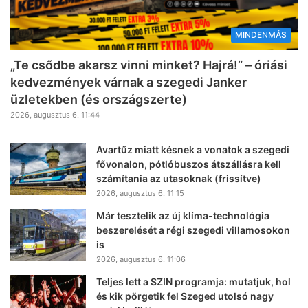
MINDENMÁS
„Te csődbe akarsz vinni minket? Hajrá!” – óriási
kedvezmények várnak a szegedi Janker
üzletekben (és országszerte)
2026, augusztus 6. 11:44
Avartűz miatt késnek a vonatok a szegedi
fővonalon, pótlóbuszos átszállásra kell
számítania az utasoknak (frissítve)
2026, augusztus 6. 11:15
Már tesztelik az új klíma-technológia
beszerelését a régi szegedi villamosokon
is
2026, augusztus 6. 11:06
Teljes lett a SZIN programja: mutatjuk, hol
és kik pörgetik fel Szeged utolsó nagy