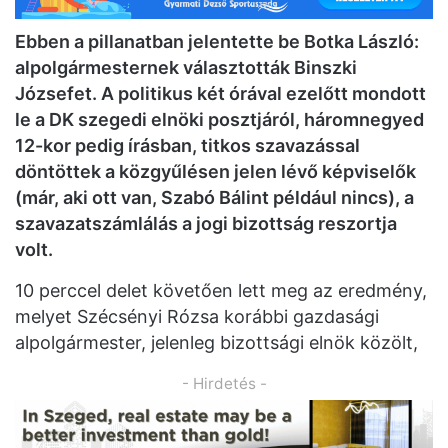
Ebben a pillanatban jelentette be Botka László:
alpolgármesternek választották Binszki
Józsefet. A politikus két órával ezelőtt mondott
le a DK szegedi elnöki posztjáról, háromnegyed
12-kor pedig írásban, titkos szavazással
döntöttek a közgyűlésen jelen lévő képviselők
(már, aki ott van, Szabó Bálint például nincs), a
szavazatszámlálás a jogi bizottság reszortja
volt.
10 perccel delet követően lett meg az eredmény,
melyet Szécsényi Rózsa korábbi gazdasági
alpolgármester, jelenleg bizottsági elnök közölt,
- Hirdetés -