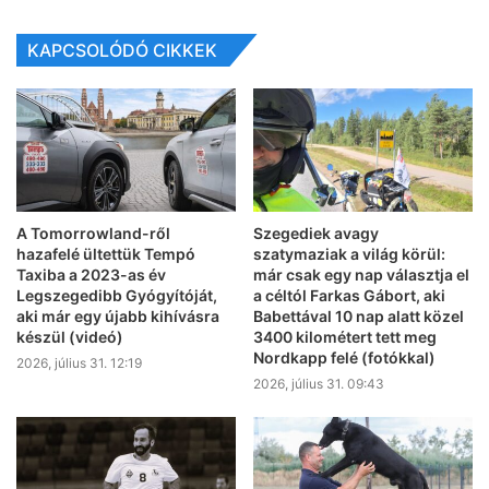
KAPCSOLÓDÓ CIKKEK
A Tomorrowland-ről
Szegediek avagy
hazafelé ültettük Tempó
szatymaziak a világ körül:
Taxiba a 2023-as év
már csak egy nap választja el
Legszegedibb Gyógyítóját,
a céltól Farkas Gábort, aki
aki már egy újabb kihívásra
Babettával 10 nap alatt közel
készül (videó)
3400 kilométert tett meg
Nordkapp felé (fotókkal)
2026, július 31. 12:19
2026, július 31. 09:43