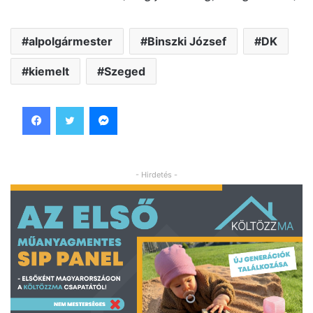
alpolgármester
Binszki József
DK
kiemelt
Szeged
Facebook
Twitter
Messenger
- Hirdetés -