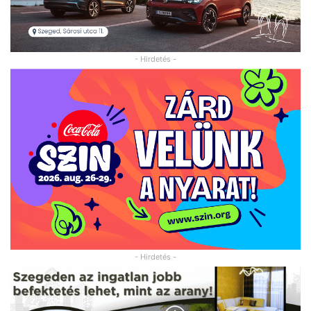
- Hirdetés -
- Hirdetés -