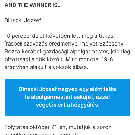
AND THE WINNER IS…
Binszki József.
10 perccel delet követően lett meg a titkos,
írásbeli szavazás eredménye, melyet Szécsényi
Rózsa korábbi gazdasági alpolgármester, jelenleg
bizottsági elnök közölt. Mint mondta, 19-8
arányban alakult a voksok állása.
Binszki József negyed egy előtt tette
le alpolgármesteri esküjét, ezzel
véget is ért a közgyűlés.
Folytatás október 21-én, mutatjuk a soron
következő esemény témáját: