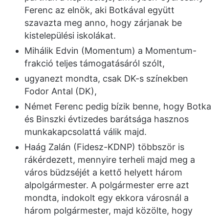
Ferenc az elnök, aki Botkával együtt
szavazta meg anno, hogy zárjanak be
kistelepülési iskolákat.
Mihálik Edvin (Momentum) a Momentum-
frakció teljes támogatásáról szólt,
ugyanezt mondta, csak DK-s színekben
Fodor Antal (DK),
Német Ferenc pedig bízik benne, hogy Botka
és Binszki évtizedes barátsága hasznos
munkakapcsolattá válik majd.
Haág Zalán (Fidesz-KDNP) többször is
rákérdezett, mennyire terheli majd meg a
város büdzséjét a kettő helyett három
alpolgármester. A polgármester erre azt
mondta, indokolt egy ekkora városnál a
három polgármester, majd közölte, hogy