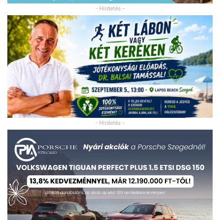
- Hirdetés -
- Hirdetés -