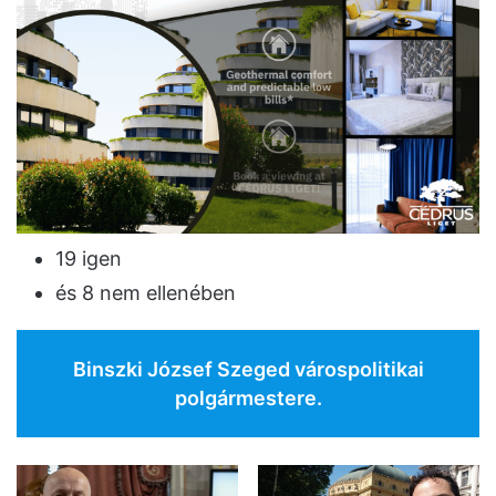
19 igen
és 8 nem ellenében
Binszki József Szeged várospolitikai
polgármestere.