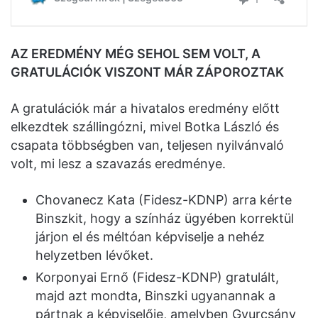
AZ EREDMÉNY MÉG SEHOL SEM VOLT, A
GRATULÁCIÓK VISZONT MÁR ZÁPOROZTAK
A gratulációk már a hivatalos eredmény előtt
elkezdtek szállingózni, mivel Botka László és
csapata többségben van, teljesen nyilvánvaló
volt, mi lesz a szavazás eredménye.
Chovanecz Kata (Fidesz-KDNP) arra kérte
Binszkit, hogy a színház ügyében korrektül
járjon el és méltóan képviselje a nehéz
helyzetben lévőket.
Korponyai Ernő (Fidesz-KDNP) gratulált,
majd azt mondta, Binszki ugyanannak a
pártnak a képviselője, amelyben Gyurcsány