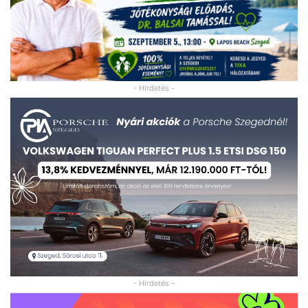
- Hirdetés -
- Hirdetés -