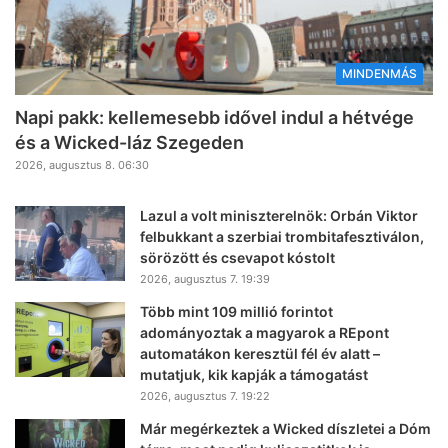
MINDENMÁS
Napi pakk: kellemesebb idővel indul a hétvége
és a Wicked-láz Szegeden
2026, augusztus 8. 06:30
Lazul a volt miniszterelnök: Orbán Viktor
felbukkant a szerbiai trombitafesztiválon,
sörözött és csevapot kóstolt
2026, augusztus 7. 19:39
Több mint 109 millió forintot
adományoztak a magyarok a REpont
automatákon keresztül fél év alatt –
mutatjuk, kik kapják a támogatást
2026, augusztus 7. 19:22
Már megérkeztek a Wicked díszletei a Dóm