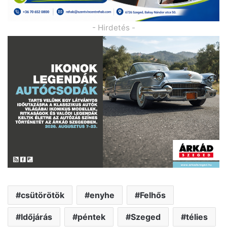
- Hirdetés -
csütörötök
enyhe
Felhős
Időjárás
péntek
Szeged
télies