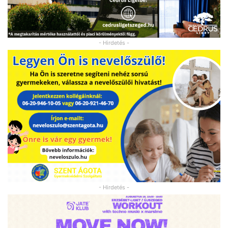
- Hirdetés -
- Hirdetés -