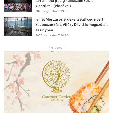
térre, most pedig kulisszatitkok is
kiderültek (videóval)
2026, augusztus 7. 19:05
Ismét Mészáros érdekeltségű cég nyert
közbeszerzést, Vitézy Dávid is megszólalt
az ügyben
2026, augusztus 7. 18:36
- Hirdetés -