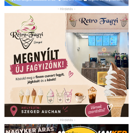
- Hirdetés -
- Hirdetés -