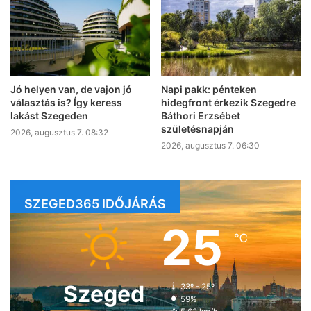
Jó helyen van, de vajon jó
Napi pakk: pénteken
választás is? Így keress
hidegfront érkezik Szegedre
lakást Szegeden
Báthori Erzsébet
születésnapján
2026, augusztus 7. 08:32
2026, augusztus 7. 06:30
SZEGED365 IDŐJÁRÁS
25
℃
Szeged
33º - 25º
59%