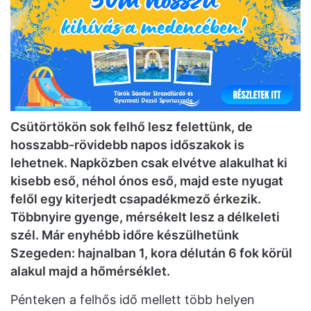
Csütörtökön sok felhő lesz felettünk, de
hosszabb-rövidebb napos időszakok is
lehetnek. Napközben csak elvétve alakulhat ki
kisebb eső, néhol ónos eső, majd este nyugat
felől egy kiterjedt csapadékmező érkezik.
Többnyire gyenge, mérsékelt lesz a délkeleti
szél. Már enyhébb időre készülhetünk
Szegeden: hajnalban 1, kora délután 6 fok körül
alakul majd a hőmérséklet.
Pénteken a felhős idő mellett több helyen