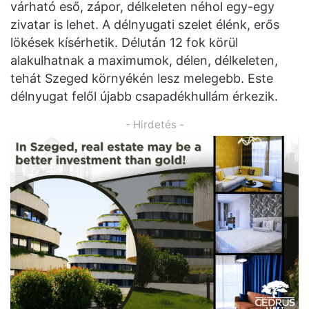
várható eső, zápor, délkeleten néhol egy-egy
zivatar is lehet. A délnyugati szelet élénk, erős
lökések kísérhetik. Délután 12 fok körül
alakulhatnak a maximumok, délen, délkeleten,
tehát Szeged környékén lesz melegebb. Este
délnyugat felől újabb csapadékhullám érkezik.
- Hirdetés -