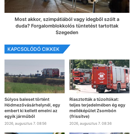
Most akkor, szimpátiából vagy idegből szólt a
duda? Forgalomblokkolós tüntetést tartottak
Szegeden
KAPCSOLÓDÓ CIKKEK
Súlyos baleset történt
Riasztották a tűzoltókat:
Hódmezővásárhelynél, egy
teljes terjedelmében ég egy
embert ki kellett emelni az
melléképület Zsombón
egyik járműből
(frissítve)
2026, augusztus 7. 08:56
2026, augusztus 7. 08:36