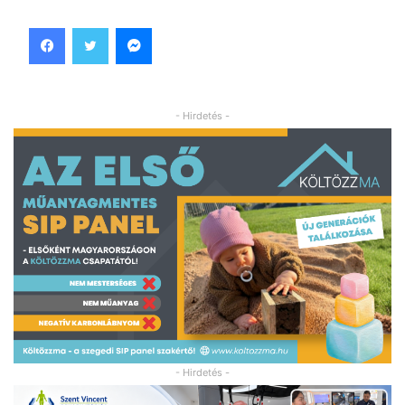
Facebook
Twitter
Messenger
- Hirdetés -
- Hirdetés -