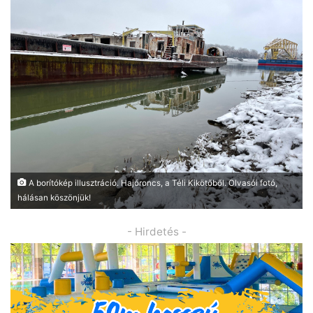
A borítókép illusztráció. Hajóroncs, a Téli Kikötőből. Olvasói fotó,
hálásan köszönjük!
- Hirdetés -