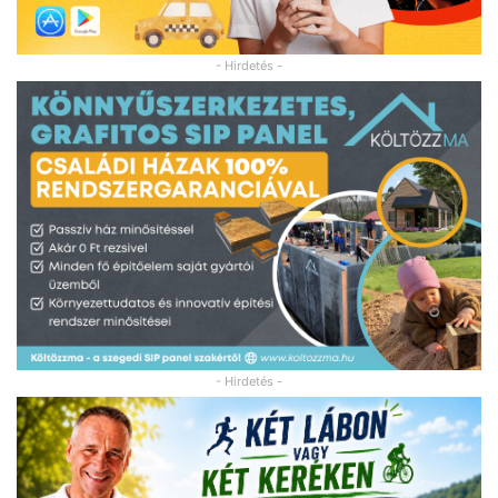
- Hirdetés -
- Hirdetés -