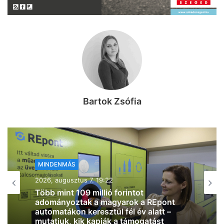
Bartok Zsófia
MINDENMÁS
2026, augusztus 7. 18:01
Szombatra tényleg mérséklődik a
hőmérséklet, már “csak” 32 fok lesz
Szegeden