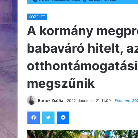
KÖZÉLET
A kormány megpró
babaváró hitelt, a
otthontámogatási
megszűnik
Bartok Zsófia
2022, december 21. 11:00
Frissítve: 2
Facebook
Twitter
Messenger