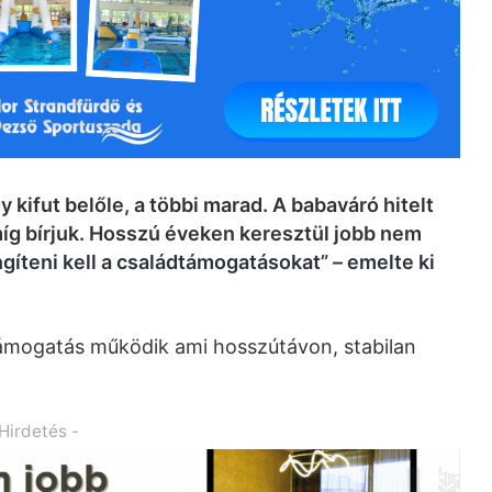
kifut belőle, a többi marad. A babaváró hitelt
amíg bírjuk. Hosszú éveken keresztül jobb nem
ngíteni kell a családtámogatásokat” – emelte ki
dtámogatás működik ami hosszútávon, stabilan
 Hirdetés -