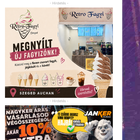
- Hirdetés -
- Hirdetés -