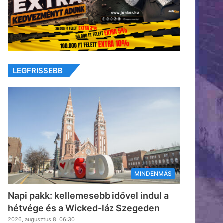
LEGFRISSEBB
MINDENMÁS
Napi pakk: kellemesebb idővel indul a
hétvége és a Wicked-láz Szegeden
2026, augusztus 8. 06:30