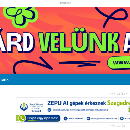
- Hirdetés -
ánunk!
- Hirdetés -
- Hirdetés -