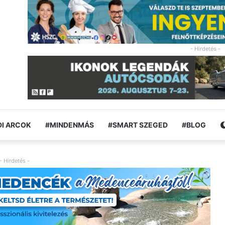
- Hirdetés -
I ARCOK
#MINDENMÁS
#SMART SZEGED
#BLOG
- Hirdetés -