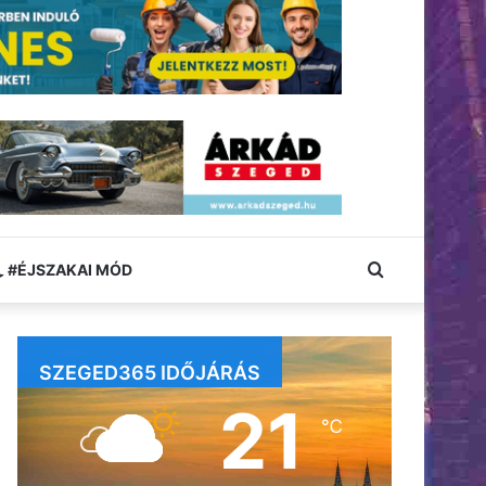
Keresés:
#ÉJSZAKAI MÓD
SZEGED365 IDŐJÁRÁS
21
℃