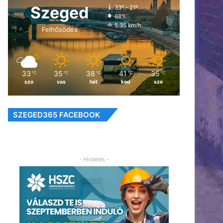
Szeged
33º - 21º
68%
5.35 km/h
Felhősödés
33
35
38
41
35
℃
℃
℃
℃
℃
szo
vas
hét
ked
sze
SZEGED365 FACEBOOK
- Hirdetés -