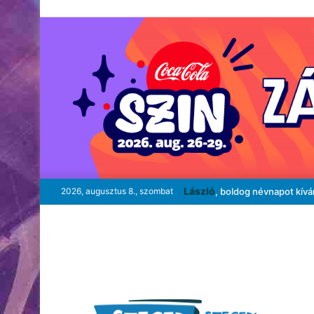
László
2026, augusztus 8., szombat
, boldog névnapot kív