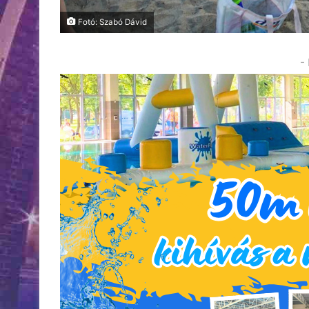
Fotó: Szabó Dávid
-