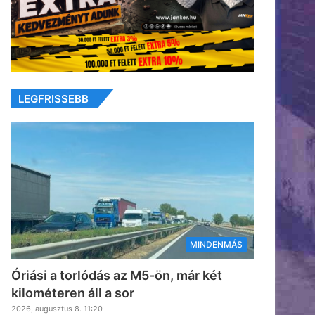
LEGFRISSEBB
MINDENMÁS
Óriási a torlódás az M5-ön, már két
kilométeren áll a sor
2026, augusztus 8. 11:20