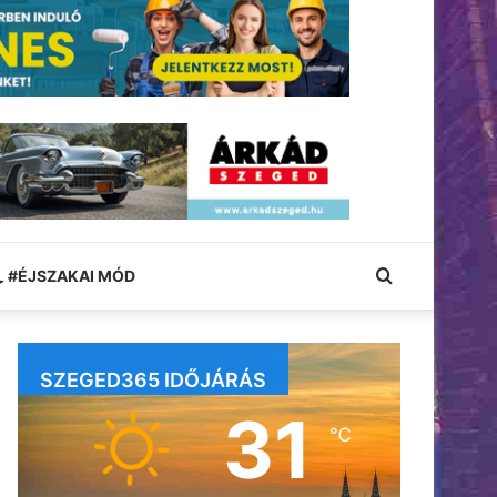
Keresés:
#ÉJSZAKAI MÓD
SZEGED365 IDŐJÁRÁS
31
℃