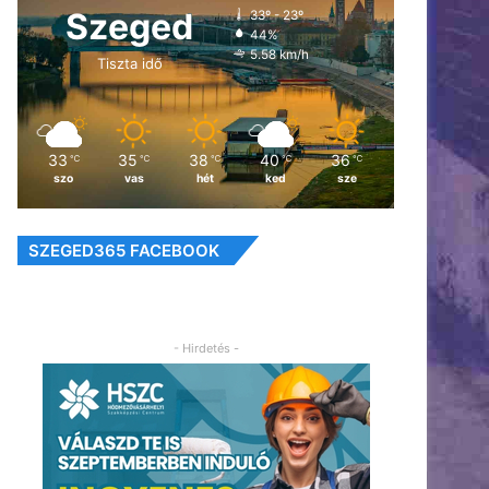
Szeged
33º - 23º
44%
5.58 km/h
Tiszta idő
33
35
38
40
36
℃
℃
℃
℃
℃
szo
vas
hét
ked
sze
SZEGED365 FACEBOOK
- Hirdetés -