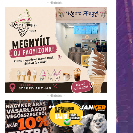
- Hirdetés -
- Hirdetés -