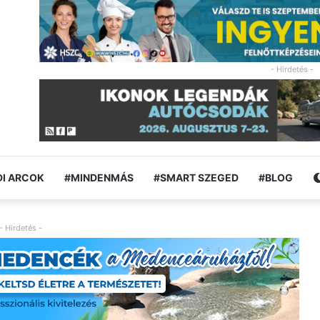
- Hirdetés -
I ARCOK
#MINDENMÁS
#SMART SZEGED
#BLOG
- Hirdetés -