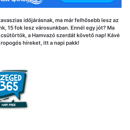
tavaszias időjárásnak, ma már felhősebb lesz az
k, 15 fok lesz városunkban. Ennél egy jót? Ma
 csütörtök
, a Hamvazó szerdát követő nap! Kávé
ropogós híreket, itt a napi pakk!