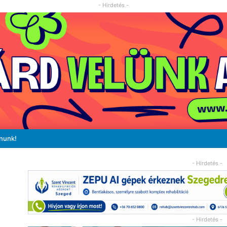
- Hirdetés -
ánunk!
- Hirdetés -
- Hirdetés -