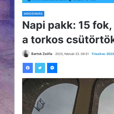
MINDENMÁS
Napi pakk: 15 fok,
a torkos csütörtö
Bartok Zsófia
2023, február 23. 06:31
Frissítve: 2023
Facebook
Twitter
Messenger