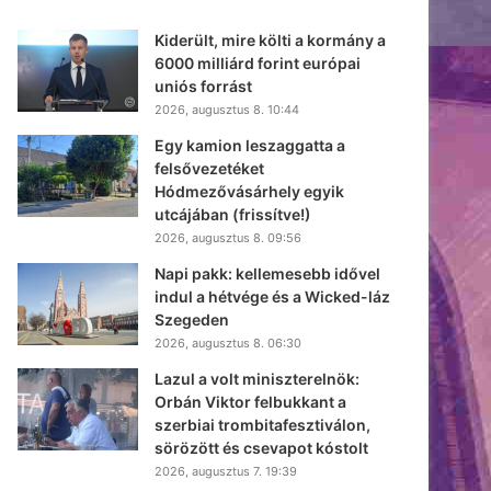
Kiderült, mire költi a kormány a
6000 milliárd forint európai
uniós forrást
2026, augusztus 8. 10:44
Egy kamion leszaggatta a
felsővezetéket
Hódmezővásárhely egyik
utcájában (frissítve!)
2026, augusztus 8. 09:56
Napi pakk: kellemesebb idővel
indul a hétvége és a Wicked-láz
Szegeden
2026, augusztus 8. 06:30
Lazul a volt miniszterelnök:
Orbán Viktor felbukkant a
szerbiai trombitafesztiválon,
sörözött és csevapot kóstolt
2026, augusztus 7. 19:39