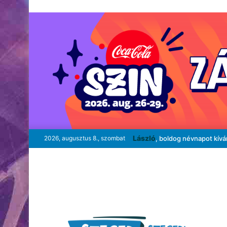
László
2026, augusztus 8., szombat
, boldog névnapot kív