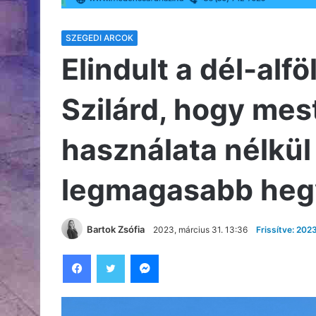
SZEGEDI ARCOK
Elindult a dél-alfö
Szilárd, hogy me
használata nélkü
legmagasabb heg
Bartok Zsófia
2023, március 31. 13:36
Frissítve: 202
Facebook
Twitter
Messenger