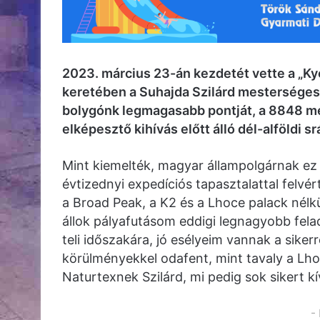
2023. március 23-án kezdetét vette a „K
keretében a Suhajda Szilárd mesterséges 
bolygónk legmagasabb pontját, a 8848 mé
elképesztő kihívás előtt álló dél-alföldi s
Mint kiemelték, magyar állampolgárnak ez 
évtizednyi expedíciós tapasztalattal felvér
a Broad Peak, a K2 és a Lhoce palack nél
állok pályafutásom eddigi legnagyobb fela
teli időszakára, jó esélyeim vannak a sike
körülményekkel odafent, mint tavaly a Lho
Naturtexnek Szilárd, mi pedig sok sikert k
-