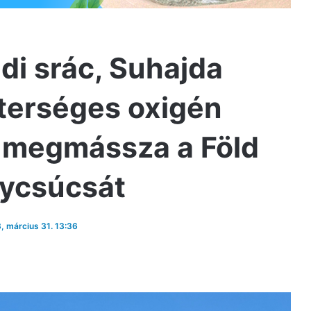
ldi srác, Suhajda
sterséges oxigén
l megmássza a Föld
ycsúcsát
3, március 31. 13:36