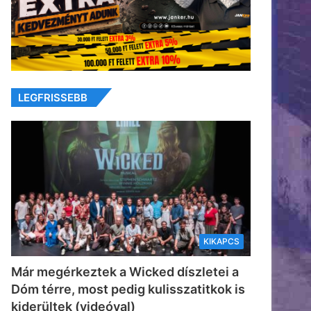
LEGFRISSEBB
KIKAPCS
Már megérkeztek a Wicked díszletei a
Dóm térre, most pedig kulisszatitkok is
kiderültek (videóval)