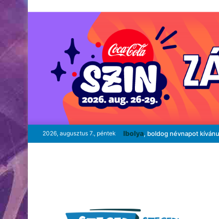
Ibolya
2026, augusztus 7., péntek
, boldog névnapot kíván