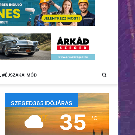
Keresés:
#ÉJSZAKAI MÓD
SZEGED365 IDŐJÁRÁS
35
℃