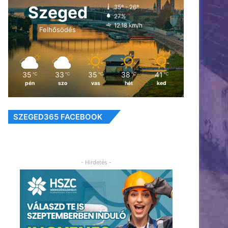
Szeged
35º - 26º
27%
12.18 km/h
Felhősödés
35
33
35
38
41
℃
℃
℃
℃
℃
pén
szo
vas
hét
ked
SZEGED365 FACEBOOK
- Hirdetés -