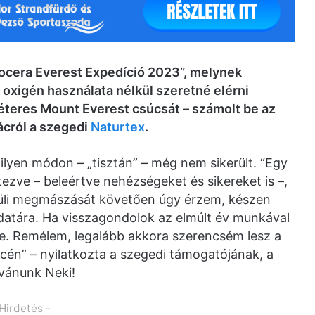
yocera Everest Expedíció 2023”, melynek
oxigén használata nélkül szeretné elérni
teres Mount Everest csúcsát – számolt be az
rácról a szegedi
Naturtex
.
ilyen módon – „tisztán” – még nem sikerült. “Egy
tezve – beleértve nehézségeket és sikereket is –,
küli megmászását követően úgy érzem, készen
datára. Ha visszagondolok az elmúlt év munkával
rre. Remélem, legalább akkora szerencsém lesz a
cén” – nyilatkozta a szegedi támogatójának, a
ívánunk Neki!
 Hirdetés -