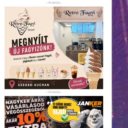
- Hirdetés -
- Hirdetés -