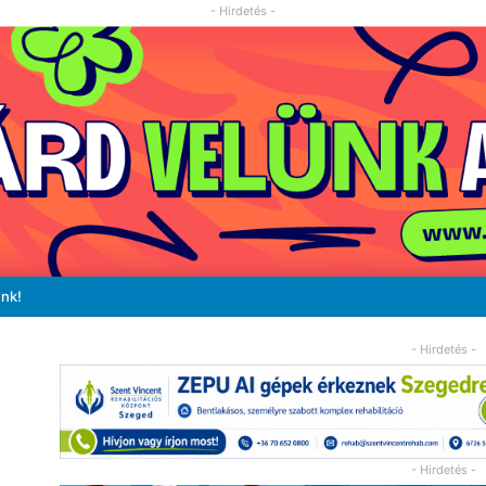
- Hirdetés -
unk!
- Hirdetés -
- Hirdetés -