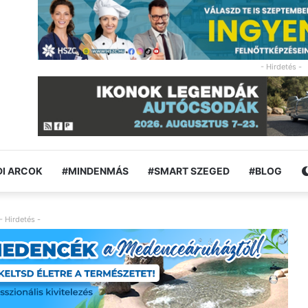
- Hirdetés -
I ARCOK
#MINDENMÁS
#SMART SZEGED
#BLOG
- Hirdetés -