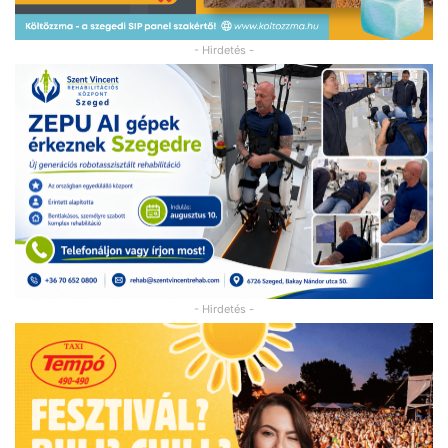
- Hirdetés -
- Hirdetés -