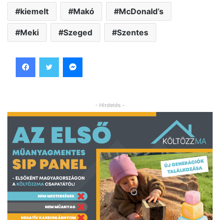
kiemelt
Makó
McDonald’s
Meki
Szeged
Szentes
Facebook
Twitter
Messenger
- Hirdetés -