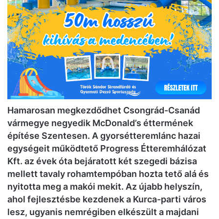
Hamarosan megkezdődhet Csongrád-Csanád
vármegye negyedik McDonald’s éttermének
építése Szentesen. A gyorsétteremlánc hazai
egységeit működtető Progress Étteremhálózat
Kft. az évek óta bejáratott két szegedi bázisa
mellett tavaly rohamtempóban hozta tető alá és
nyitotta meg a makói mekit. Az újabb helyszín,
ahol fejlesztésbe kezdenek a Kurca-parti város
lesz, ugyanis nemrégiben elkészült a majdani