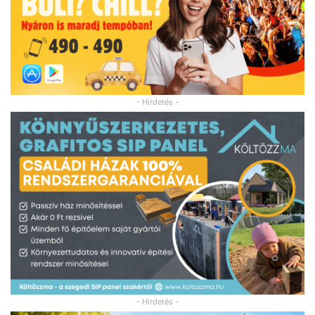
- Hirdetés -
- Hirdetés -