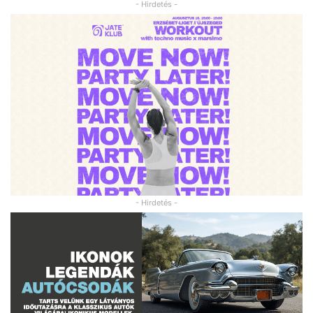
- Hirdetés -
- Hirdetés -