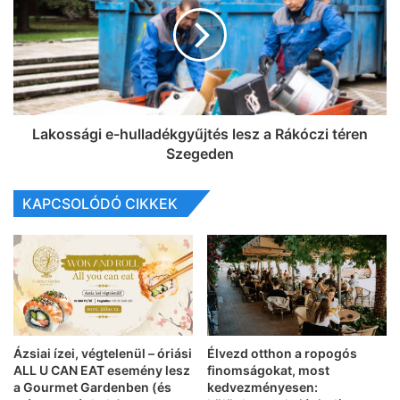
Lakossági e-hulladékgyűjtés lesz a Rákóczi téren
Szegeden
KAPCSOLÓDÓ CIKKEK
Ázsiai ízei, végtelenül – óriási
Élvezd otthon a ropogós
ALL U CAN EAT esemény lesz
finomságokat, most
a Gourmet Gardenben (és
kedvezményesen: