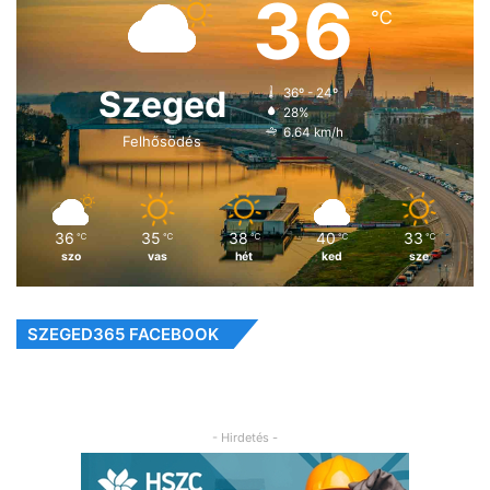
36
℃
Szeged
36º - 24º
28%
6.64 km/h
Felhősödés
36
35
38
40
33
℃
℃
℃
℃
℃
szo
vas
hét
ked
sze
SZEGED365 FACEBOOK
- Hirdetés -