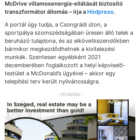
McDrive villamosenergia-ellátását biztosító
transzformátor állomás – írja a
Hódpress
.
A portál úgy tudja, a Csongrádi úton, a
sportpálya szomszédságában üresen álló telek a
beruházó tulajdona, és az elkövetkezendőkben
bármikor megkezdődhetnek a kivitelezési
munkák. Szentesen egyébként 2021
decemberében foglalkozott a helyi képviselő-
testület a McDonald’s ügyével – akkor egy
telepítési terv került nyilvánosságra.
- Hirdetés -