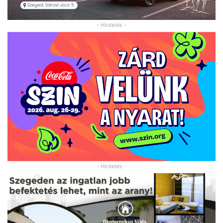
- Hirdetés -
- Hirdetés -