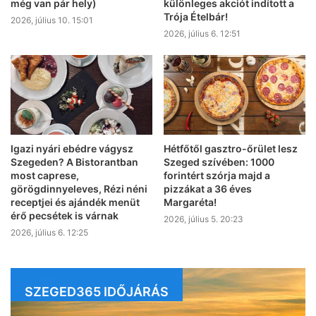
még van pár hely)
különleges akciót indított a
Trója Ételbár!
2026, július 10. 15:01
2026, július 6. 12:51
Igazi nyári ebédre vágysz
Hétfőtől gasztro-őrület lesz
Szegeden? A Bistorantban
Szeged szívében: 1000
most caprese,
forintért szórja majd a
görögdinnyeleves, Rézi néni
pizzákat a 36 éves
receptjei és ajándék menüt
Margaréta!
érő pecsétek is várnak
2026, július 5. 20:23
2026, július 6. 12:25
SZEGED365 IDŐJÁRÁS