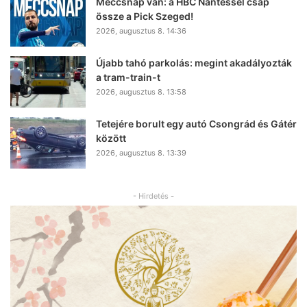
Meccsnap van: a HBC Nantessel csap
össze a Pick Szeged!
2026, augusztus 8. 14:36
Újabb tahó parkolás: megint akadályozták
a tram-train-t
2026, augusztus 8. 13:58
Tetejére borult egy autó Csongrád és Gátér
között
2026, augusztus 8. 13:39
- Hirdetés -