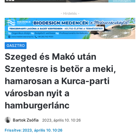
- Hirdetés -
GASZTRO
Szeged és Makó után
Szentesre is betör a meki,
hamarosan a Kurca-parti
városban nyit a
hamburgerlánc
Bartok Zsófia
2023, április 10. 10:26
Frissítve: 2023, április 10. 10:26