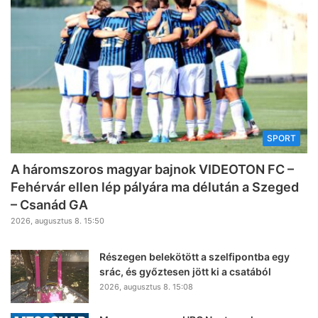
SPORT
A háromszoros magyar bajnok VIDEOTON FC –
Fehérvár ellen lép pályára ma délután a Szeged
– Csanád GA
2026, augusztus 8. 15:50
Részegen belekötött a szelfipontba egy
srác, és győztesen jött ki a csatából
2026, augusztus 8. 15:08