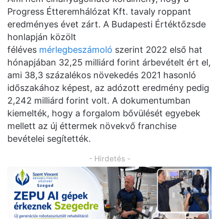
Progress Étteremhálózat Kft. tavaly roppant
eredményes évet zárt. A Budapesti Értéktőzsde
honlapján közölt
féléves
mérlegbeszámoló
szerint 2022 első hat
hónapjában 32,25 milliárd forint árbevételt ért el,
ami 38,3 százalékos növekedés 2021 hasonló
időszakához képest, az adózott eredmény pedig
2,242 milliárd forint volt. A dokumentumban
kiemelték, hogy a forgalom bővülését egyebek
mellett az új éttermek növekvő franchise
bevételei segítették.
- Hirdetés -