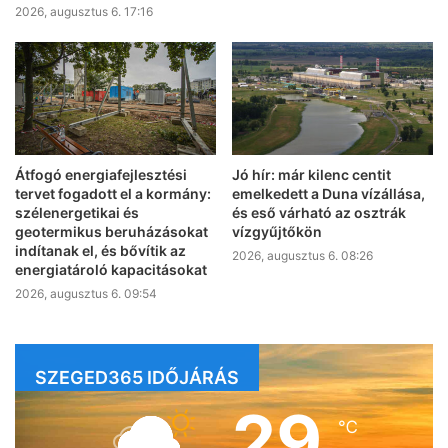
2026, augusztus 6. 17:16
Átfogó energiafejlesztési
Jó hír: már kilenc centit
tervet fogadott el a kormány:
emelkedett a Duna vízállása,
szélenergetikai és
és eső várható az osztrák
geotermikus beruházásokat
vízgyűjtőkön
indítanak el, és bővítik az
2026, augusztus 6. 08:26
energiatároló kapacitásokat
2026, augusztus 6. 09:54
SZEGED365 IDŐJÁRÁS
29
℃