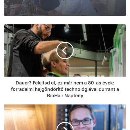
közbeszerzést, Vitézy Dávid is
megszólalt az ügyben
Lazul a volt miniszterelnök: Orbán
Viktor felbukkant a szerbiai
trombitafesztiválon, sörözött és
csevapot kóstolt
Dauer? Felejtsd el, ez már nem a 80-as évek:
forradalmi hajgöndörítő technológiával durrant a
BioHair Napfény