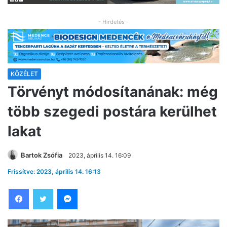
- Hirdetés -
KÖZÉLET
Törvényt módosítanának: még
több szegedi postára kerülhet
lakat
Bartok Zsófia
2023, április 14. 16:09
Frissítve: 2023, április 14. 16:13
Facebook
Twitter
Messenger