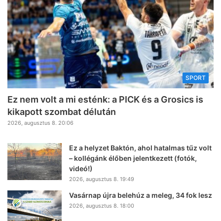
SPORT
Ez nem volt a mi esténk: a PICK és a Grosics is
kikapott szombat délután
2026, augusztus 8. 20:06
Ez a helyzet Baktón, ahol hatalmas tűz volt
– kollégánk élőben jelentkezett (fotók,
videó!)
2026, augusztus 8. 19:49
Vasárnap újra belehúz a meleg, 34 fok lesz
2026, augusztus 8. 18:00