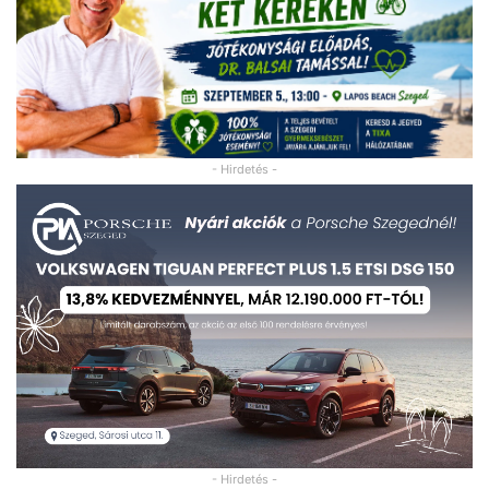
- Hirdetés -
- Hirdetés -