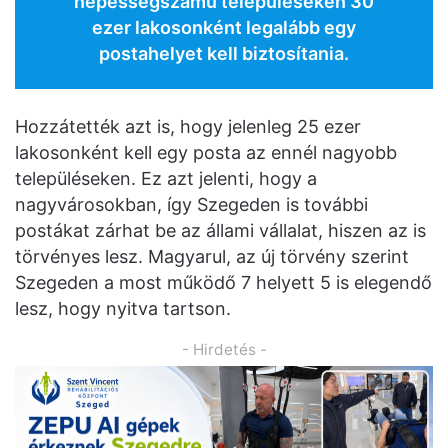
népességszámú településeken 30
ezer lakosonként legalább egy
postahelyet kell biztosítania.
Hozzátették azt is, hogy jelenleg 25 ezer
lakosonként kell egy posta az ennél nagyobb
településeken. Ez azt jelenti, hogy a
nagyvárosokban, így Szegeden is további
postákat zárhat be az állami vállalat, hiszen az is
törvényes lesz. Magyarul, az új törvény szerint
Szegeden a most működő 7 helyett 5 is elegendő
lesz, hogy nyitva tartson.
- Hirdetés -