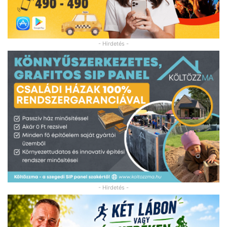
- Hirdetés -
- Hirdetés -