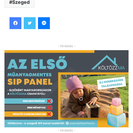
Szeged
Facebook
Twitter
Messenger
- Hirdetés -
- Hirdetés -