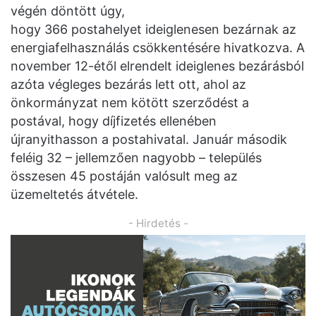
végén döntött úgy,
hogy 366 postahelyet ideiglenesen bezárnak az
energiafelhasználás csökkentésére hivatkozva. A
november 12-étől elrendelt ideiglenes bezárásból
azóta végleges bezárás lett ott, ahol az
önkormányzat nem kötött szerződést a
postával, hogy díjfizetés ellenében
újranyithasson a postahivatal. Január második
feléig 32 – jellemzően nagyobb – település
összesen 45 postáján valósult meg az
üzemeltetés átvétele.
- Hirdetés -