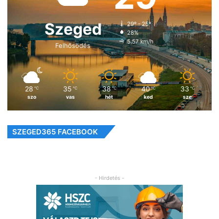
Szeged
29º - 25º
28%
5.57 km/h
Felhősödés
28
35
38
40
33
℃
℃
℃
℃
℃
szo
vas
hét
ked
sze
SZEGED365 FACEBOOK
- Hirdetés -