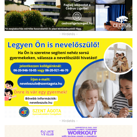
- Hirdetés -
- Hirdetés -