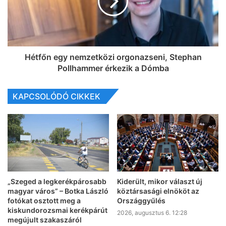
Hétfőn egy nemzetközi orgonazseni, Stephan
Pollhammer érkezik a Dómba
KAPCSOLÓDÓ CIKKEK
„Szeged a legkerékpárosabb
Kiderült, mikor választ új
magyar város” – Botka László
köztársasági elnököt az
fotókat osztott meg a
Országgyűlés
kiskundorozsmai kerékpárút
2026, augusztus 6. 12:28
megújult szakaszáról