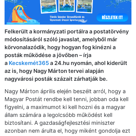
Felkerült a kormányzati portálra a postatörvény
módosításáról szóló javaslat, amelyből már
körvonalazódik, hogy hogyan fog kinézni a
posták működése a jövőben – írja
a
Kecskemét365
a 24.hu nyomán, ahol kiderült
az is, hogy Nagy Márton tervei alapján
nagyvárosi posták százait zárhatják be.
Nagy Márton április elején beszélt arról, hogy a
Magyar Postát rendbe kell tenni, jobban oda kell
figyelni, a maximumot ki kell hozni és a magyar
állam számára a legolcsóbb működést kell
biztosítani. A gazdaságfejlesztési miniszter
azonban nem árulta el, hogy miként gondolja ezt