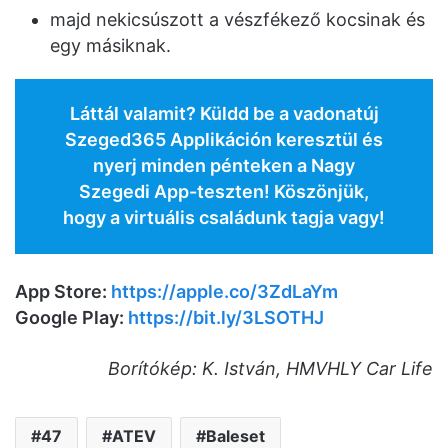
majd nekicsúszott a vészfékező kocsinak és
egy másiknak.
Láttál valamit? Küldd be a vadonatúj
Szeged365 Applikáción keresztül és
nyerj minden pénteken a Nagy
Szegedi App-teszten! Köszönjük,
hogy a virtuális családunk tagja vagy!
App Store:
https://apple.co/3ZdLaYm
Google Play:
https://bit.ly/3LSOTHJ
Borítókép: K. István, HMVHLY Car Life
47
ATEV
Baleset