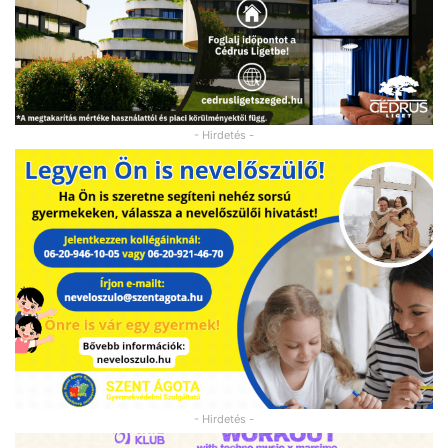
- Hirdetés -
- Hirdetés -