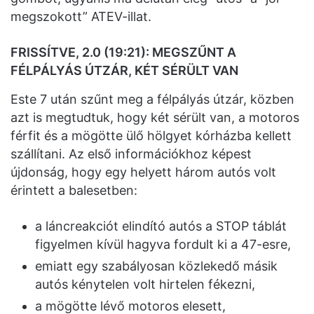
megszokott” ATEV-illat.
FRISSÍTVE, 2.0 (19:21): MEGSZŰNT A
FÉLPÁLYÁS ÚTZÁR, KÉT SÉRÜLT VAN
Este 7 után szűnt meg a félpályás útzár, közben
azt is megtudtuk, hogy két sérült van, a motoros
férfit és a mögötte ülő hölgyet kórházba kellett
szállítani. Az első információkhoz képest
újdonság, hogy egy helyett három autós volt
érintett a balesetben:
a láncreakciót elindító autós a STOP táblát
figyelmen kívül hagyva fordult ki a 47-esre,
emiatt egy szabályosan közlekedő másik
autós kénytelen volt hirtelen fékezni,
a mögötte lévő motoros elesett,