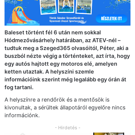
Baleset történt fél 6 után nem sokkal
Hódmezővásárhely határában, az ATEV-nél –
tudtuk meg a Szeged365 olvasóitól, Péter, aki a
buszból nézte végig a történteket, azt írta, hogy
egy autós hajtott egy motoros elé, amelyen
ketten utaztak. A helyszíni szemle
információink szerint még legalább egy órán át
fog tartani.
A helyszínre a rendőrök és a mentősök is
kivonultak, a sérültek állapotáról egyelőre nincs
információnk.
- Hirdetés -