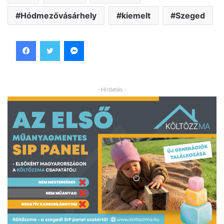
Hódmezővásárhely
kiemelt
Szeged
Facebook
Twitter
Messenger
- Hirdetés -