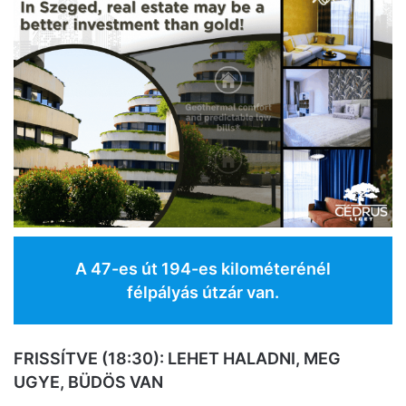
A 47-es út 194-es kilométerénél
félpályás útzár van.
FRISSÍTVE (18:30): LEHET HALADNI, MEG
UGYE, BÜDÖS VAN