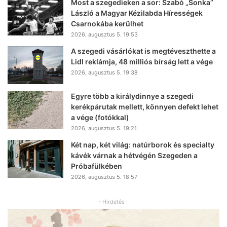
Most a szegedieken a sor: Szabó „Sonka”
László a Magyar Kézilabda Hírességek
Csarnokába kerülhet
2026, augusztus 5. 19:53
A szegedi vásárlókat is megtéveszthette a
Lidl reklámja, 48 milliós bírság lett a vége
2026, augusztus 5. 19:38
Egyre több a királydinnye a szegedi
kerékpárutak mellett, könnyen defekt lehet
a vége (fotókkal)
2026, augusztus 5. 19:21
Két nap, két világ: natúrborok és specialty
kávék várnak a hétvégén Szegeden a
Próbafülkében
2026, augusztus 5. 18:57
- Hirdetés -