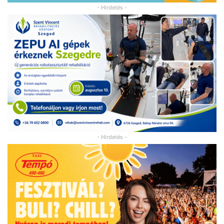
- Hirdetés -
- Hirdetés -