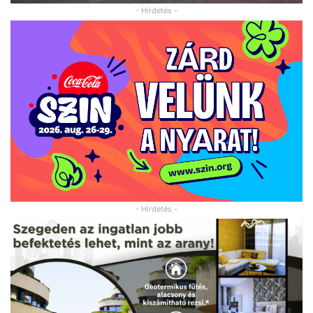
- Hirdetés -
- Hirdetés -