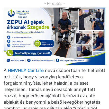
- Hirdetés -
A
HMVHLY Car Life
nevű csoportban fél hét előtt
azt írták, hogy viszonylag lendületes a
forgalomirányítás, lehet haladni a baleset
helyszínén. Tamás nevű olvasónk annyit tett
hozzá, hogy erősen ajánlott felhúzni az autó
ablakát és benyomni a belső levegőkeringtetés
gombot, ugyanis ma délután elég “ütős” a “jól