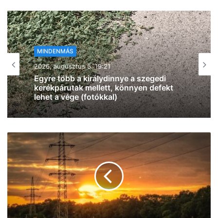
MINDENMÁS
2026, augusztus 5. 18:42
Szegeden is pokoli a hőség,
országszerte 40 fokot mértek – itt a
legfrissebb beszámoló a
hőséghelyzetről