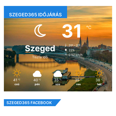
SZEGED365 IDŐJÁRÁS
31
℃
Szeged
31º - 31º
22%
0.52 km/h
Tiszta idő
41
40
35
35
38
℃
℃
℃
℃
℃
csü
pén
szo
vas
hét
SZEGED365 FACEBOOK