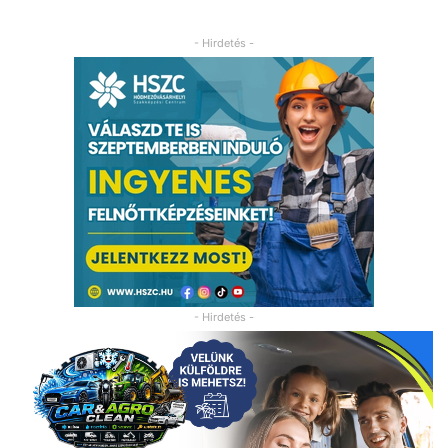
- Hirdetés -
- Hirdetés -