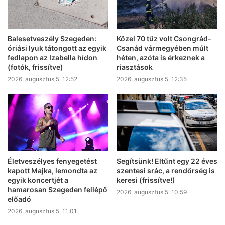
Balesetveszély Szegeden:
Közel 70 tűz volt Csongrád-
óriási lyuk tátongott az egyik
Csanád vármegyében múlt
fedlapon az Izabella hídon
héten, azóta is érkeznek a
(fotók, frissítve)
riasztások
2026, augusztus 5. 12:52
2026, augusztus 5. 12:35
Életveszélyes fenyegetést
Segítsünk! Eltűnt egy 22 éves
kapott Majka, lemondta az
szentesi srác, a rendőrség is
egyik koncertjét a
keresi (frissítve!)
hamarosan Szegeden fellépő
2026, augusztus 5. 10:59
előadó
2026, augusztus 5. 11:01