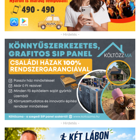
- Hirdetés -
- Hirdetés -