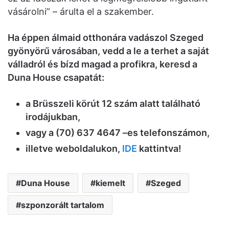
vásárolni” – árulta el a szakember.
Ha éppen álmaid otthonára vadászol Szeged
gyönyörű városában, vedd a le a terhet a saját
válladról és bízd magad a profikra, keresd a
Duna House csapatát:
a Brüsszeli körút 12 szám alatt található
irodájukban,
vagy a (70) 637 4647 –es telefonszámon,
illetve weboldalukon,
IDE
kattintva!
Duna House
kiemelt
Szeged
szponzorált tartalom