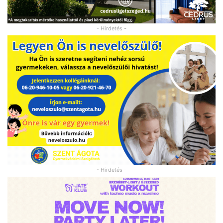
- Hirdetés -
- Hirdetés -