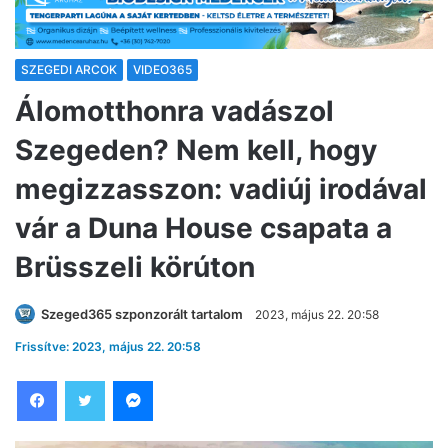
SZEGEDI ARCOK
VIDEO365
Álomotthonra vadászol
Szegeden? Nem kell, hogy
megizzasszon: vadiúj irodával
vár a Duna House csapata a
Brüsszeli körúton
Szeged365 szponzorált tartalom
2023, május 22. 20:58
Frissítve: 2023, május 22. 20:58
Facebook
Twitter
Messenger