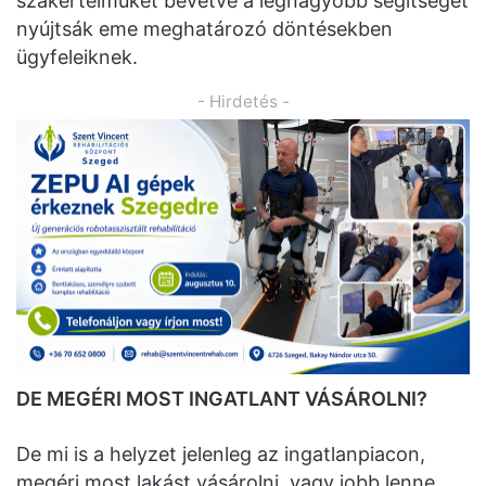
szakértelmüket bevetve a legnagyobb segítséget
nyújtsák eme meghatározó döntésekben
ügyfeleiknek.
- Hirdetés -
DE MEGÉRI MOST INGATLANT VÁSÁROLNI?
De mi is a helyzet jelenleg az ingatlanpiacon,
megéri most lakást vásárolni, vagy jobb lenne