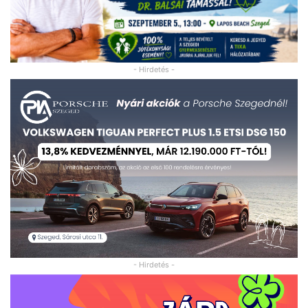
- Hirdetés -
- Hirdetés -