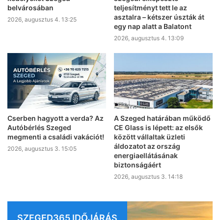
belvárosában
teljesítményt tett le az
asztalra – kétszer úszták át
2026, augusztus 4. 13:25
egy nap alatt a Balatont
2026, augusztus 4. 13:09
Cserben hagyott a verda? Az
A Szeged határában működő
Autóbérlés Szeged
CE Glass is lépett: az elsők
megmenti a családi vakációt!
között vállaltak üzleti
áldozatot az ország
2026, augusztus 3. 15:05
energiaellátásának
biztonságáért
2026, augusztus 3. 14:18
SZEGED365 IDŐJÁRÁS