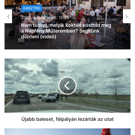
KIKAPCS
2026, augusztus 6. 13:49
Egy ilyen hírtől még nekünk is leesett az
állunk: most iPhone 17-et nyerhetsz a
Malátában! (videó)
Újabb baleset, félpályán lezárták az utat