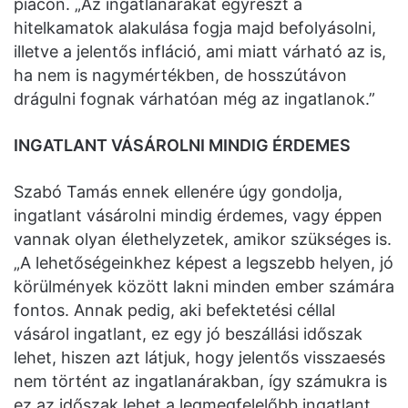
piacon. „Az ingatlanárakat egyrészt a
hitelkamatok alakulása fogja majd befolyásolni,
illetve a jelentős infláció, ami miatt várható az is,
ha nem is nagymértékben, de hosszútávon
drágulni fognak várhatóan még az ingatlanok.”
INGATLANT VÁSÁROLNI MINDIG ÉRDEMES
Szabó Tamás ennek ellenére úgy gondolja,
ingatlant vásárolni mindig érdemes, vagy éppen
vannak olyan élethelyzetek, amikor szükséges is.
„A lehetőségeinkhez képest a legszebb helyen, jó
körülmények között lakni minden ember számára
fontos. Annak pedig, aki befektetési céllal
vásárol ingatlant, ez egy jó beszállási időszak
lehet, hiszen azt látjuk, hogy jelentős visszaesés
nem történt az ingatlanárakban, így számukra is
ez az időszak lehet a legmegfelelőbb ingatlant