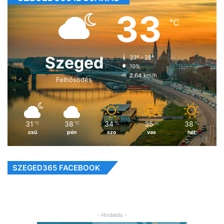
33
℃
Szeged
33º - 28º
19%
2.64 km/h
Felhősödés
31
38
34
35
38
℃
℃
℃
℃
℃
csü
pén
szo
vas
hét
SZEGED365 FACEBOOK
- Hirdetés -