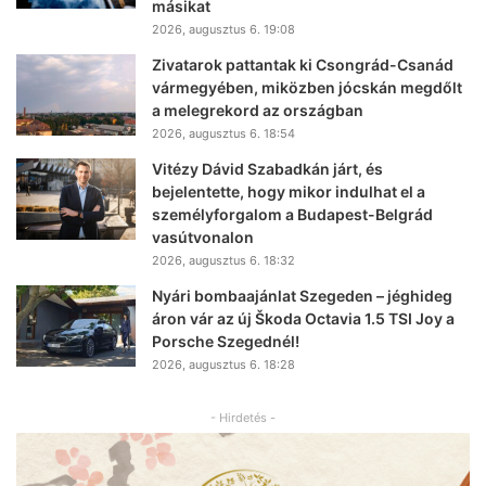
másikat
2026, augusztus 6. 19:08
Zivatarok pattantak ki Csongrád-Csanád
vármegyében, miközben jócskán megdőlt
a melegrekord az országban
2026, augusztus 6. 18:54
Vitézy Dávid Szabadkán járt, és
bejelentette, hogy mikor indulhat el a
személyforgalom a Budapest-Belgrád
vasútvonalon
2026, augusztus 6. 18:32
Nyári bombaajánlat Szegeden – jéghideg
áron vár az új Škoda Octavia 1.5 TSI Joy a
Porsche Szegednél!
2026, augusztus 6. 18:28
- Hirdetés -