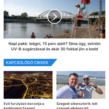
Napi pakk: leégni, 15 perc alatt? Sima ügy, extrém
UV-B sugárzással és akár 30 fokkal jön a kedd
KAPCSOLÓDÓ CIKKEK
Esti furulyázó borzolja a
Szegedi sikersztorik: két
kedélyeket Szeged
szegedi elképesztő