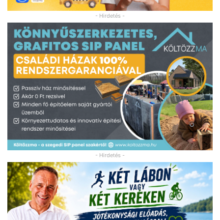
- Hirdetés -
- Hirdetés -