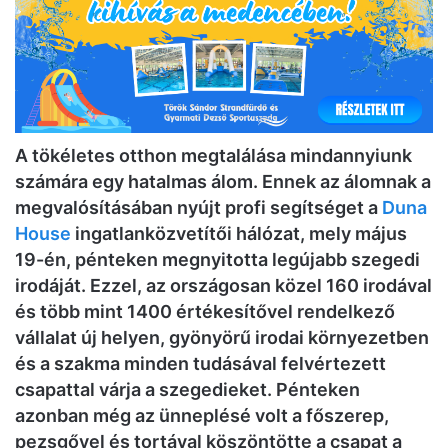
A tökéletes otthon megtalálása mindannyiunk
számára egy hatalmas álom. Ennek az álomnak a
megvalósításában nyújt profi segítséget a
Duna
House
ingatlanközvetítői hálózat, mely május
19-én, pénteken megnyitotta legújabb szegedi
irodáját. Ezzel, az országosan közel 160 irodával
és több mint 1400 értékesítővel rendelkező
vállalat új helyen, gyönyörű irodai környezetben
és a szakma minden tudásával felvértezett
csapattal várja a szegedieket. Pénteken
azonban még az ünneplésé volt a főszerep,
pezsgővel és tortával köszöntötte a csapat a