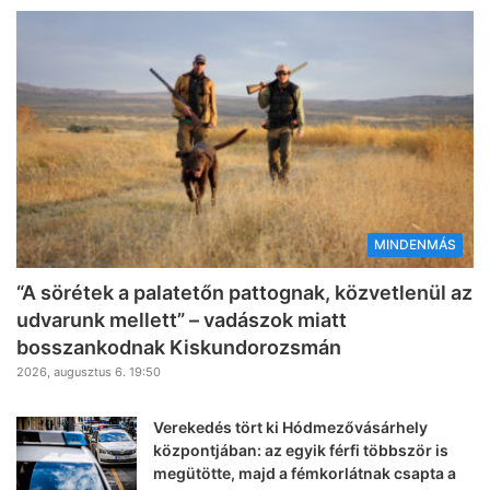
MINDENMÁS
“A sörétek a palatetőn pattognak, közvetlenül az
udvarunk mellett” – vadászok miatt
bosszankodnak Kiskundorozsmán
2026, augusztus 6. 19:50
Verekedés tört ki Hódmezővásárhely
központjában: az egyik férfi többször is
megütötte, majd a fémkorlátnak csapta a