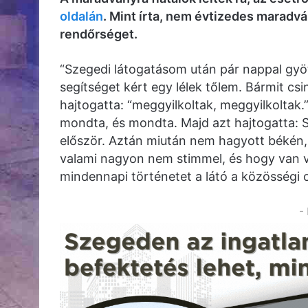
oldalán
. Mint írta, nem évtizedes maradvá
rendőrséget.
“Szegedi látogatásom után pár nappal gyö
segítséget kért egy lélek tőlem. Bármit cs
hajtogatta: “meggyilkoltak, meggyilkoltak.”
mondta, és mondta. Majd azt hajtogatta
először. Aztán miután nem hagyott békén,
valami nagyon nem stimmel, és hogy van va
mindennapi történetet a látó a közösségi o
-