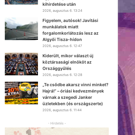
kihirdetése után
2026, augusztus 6. 13:24
Figyelem, autósok! Javítási
munkálatok miatt
forgalomkorlátozás lesz az
Algyői Tisza-hídon
2026, augusztus 6. 12:47
Kiderült, mikor választ új
köztársasági elnököt az
Országgyűlés
2026, augusztus 6. 12:28
„Te csődbe akarsz vinni minket?
Hajrá!” – óriási kedvezmények
várnak a szegedi Janker
üzletekben (és országszerte)
2026, augusztus 6. 11:44
- Hirdetés -