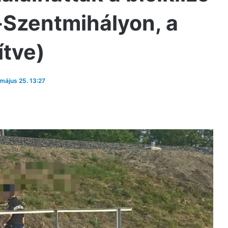
Szentmihályon, a
ítve)
 május 25. 13:27