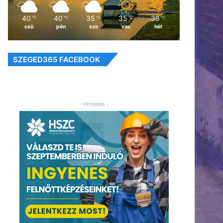
40
40
35
35
38
℃
℃
℃
℃
℃
csü
pén
szo
vas
hét
SZEGED365 FACEBOOK
- Hirdetés -