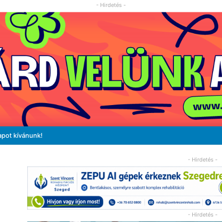
- Hirdetés -
apot kívánunk!
- Hirdetés -
- Hirdetés -