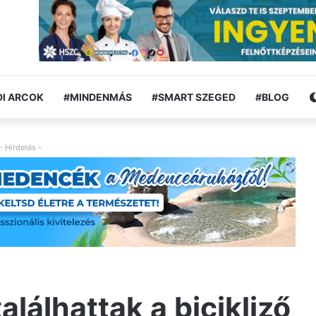
I ARCOK
#MINDENMÁS
#SMART SZEGED
#BLOG
- Hirdetés -
lálhattak a bicikliző