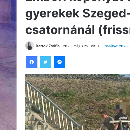
gyerekek Szeged-
csatornánál (friss
Bartok Zsófia
2023, május 25. 09:10
Frissítve: 2023,
Facebook
Twitter
Messenger