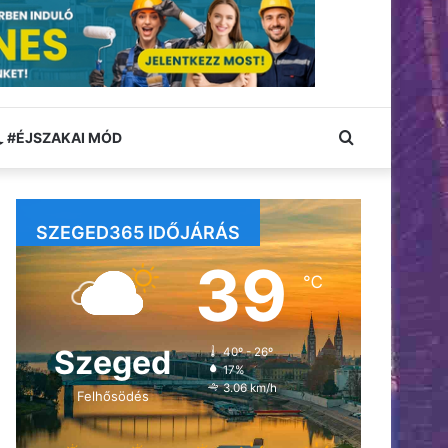
Keresés:
#ÉJSZAKAI MÓD
SZEGED365 IDŐJÁRÁS
39
℃
Szeged
40º - 26º
17%
3.06 km/h
Felhősödés