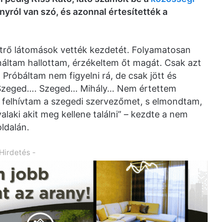
nyról van szó, és azonnal értesítették a
trő látomások vették kezdetét. Folyamatosan
ináltam hallottam, érzékeltem őt magát. Csak azt
 Próbáltam nem figyelni rá, de csak jött és
: Szeged…. Szeged… Mihály… Nem értettem
 felhívtam a szegedi szervezőmet, s elmondtam,
laki akit meg kellene találni” – kezdte a nem
ldalán.
 Hirdetés -