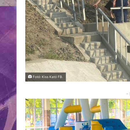
Fotó: Kiss Kató FB.
-