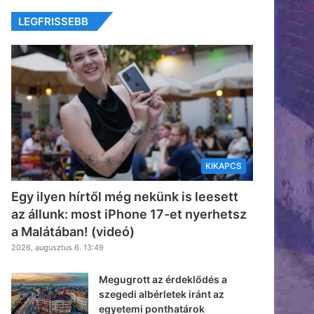
LEGFRISSEBB
KIKAPCS
Egy ilyen hírtől még nekünk is leesett
az állunk: most iPhone 17-et nyerhetsz
a Malátában! (videó)
2026, augusztus 6. 13:49
Megugrott az érdeklődés a
szegedi albérletek iránt az
egyetemi ponthatárok