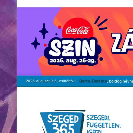
Berta, Bettina
2026, augusztus 6., csütörtök
, boldog névn