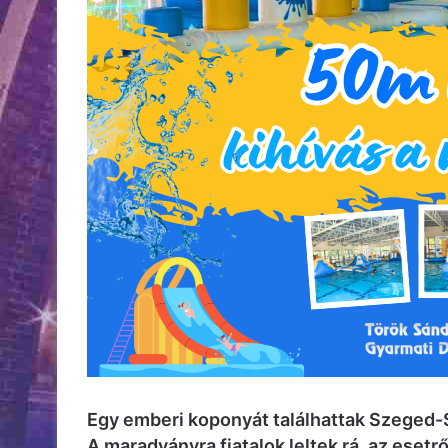
Egy emberi koponyát találhattak Szeged-S
A maradványra fiatalok leltek rá, az esetr