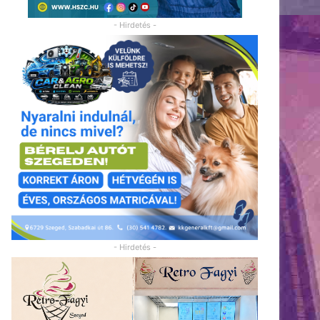
- Hirdetés -
- Hirdetés -