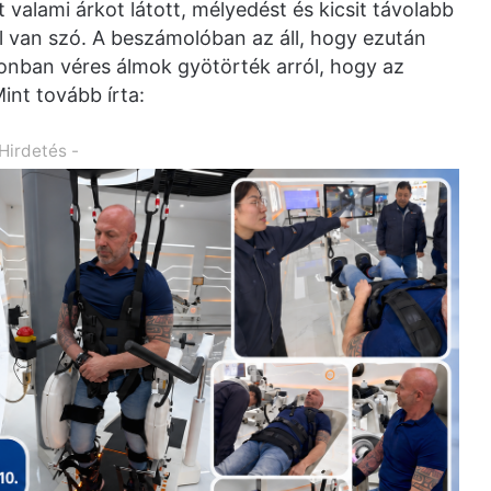
 valami árkot látott, mélyedést és kicsit távolabb
ól van szó. A beszámolóban az áll, hogy ezután
onban véres álmok gyötörték arról, hogy az
Mint tovább írta:
 Hirdetés -