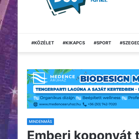
#KÖZÉLET
#KIKAPCS
#SPORT
#SZEGED
MINDENMÁS
Emberi koponyát ta