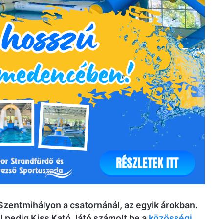
zentmihályon a csatornánál, az egyik árokban.
ől pedig Kiss Kató, látó számolt be a
közösségi