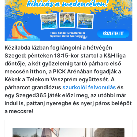
Kézilabda lázban fog lángolni a hétvégén
Szeged: pénteken 18:15-kor startol a K&H liga
döntője, a két győzelemig tartó párharc első
meccsén itthon, a PICK Arénában fogadják a
Kékek a Telekom Veszprém együttesét. A
párharcot grandiózus
szurkolói felvonulás
és
egy Szeged365 játék előzi meg, az utóbbi már
indul is, pattanj nyeregbe és nyerj páros belépőt
a meccsre!