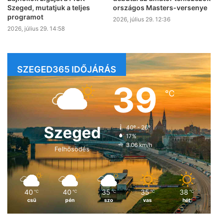
Szeged, mutatjuk a teljes
országos Masters-versenye
programot
2026, július 29. 12:36
2026, július 29. 14:58
SZEGED365 IDŐJÁRÁS
39
℃
Szeged
40º - 26º
17%
3.06 km/h
Felhősödés
40
40
35
35
38
℃
℃
℃
℃
℃
csü
pén
szo
vas
hét