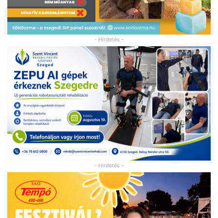
- Hirdetés -
- Hirdetés -