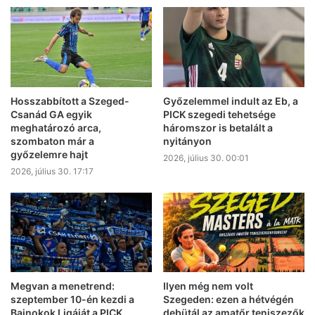
Hosszabbított a Szeged-
Győzelemmel indult az Eb, a
Csanád GA egyik
PICK szegedi tehetsége
meghatározó arca,
háromszor is betalált a
szombaton már a
nyitányon
győzelemre hajt
2026, július 30. 00:01
2026, július 30. 17:17
Megvan a menetrend:
Ilyen még nem volt
szeptember 10-én kezdi a
Szegeden: ezen a hétvégén
Bajnokok Ligáját a PICK
debütál az amatőr teniszezők