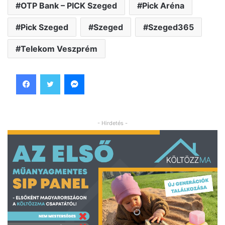
OTP Bank – PICK Szeged
Pick Aréna
Pick Szeged
Szeged
Szeged365
Telekom Veszprém
Facebook
Twitter
Messenger
- Hirdetés -