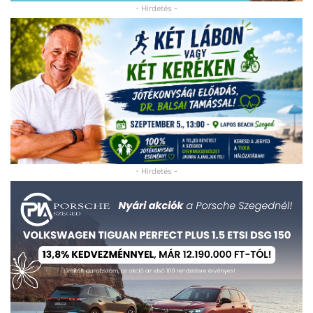
- Hirdetés -
- Hirdetés -