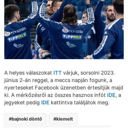
A helyes válaszokat
ITT
várjuk, sorsolni 2023.
június 2-án reggel, a meccs napján fogunk, a
nyerteseket Facebook üzenetben értesítjük majd
ki. A mérkőzésről az összes hasznos infót
IDE
, a
jegyeket pedig
IDE
kattintva találjátok meg.
bajnoki döntő
kiemelt