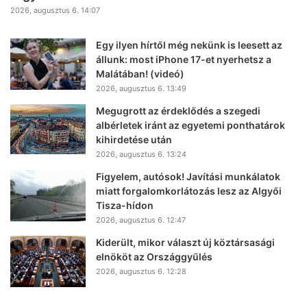
2026, augusztus 6. 14:07
Egy ilyen hírtől még nekünk is leesett az
állunk: most iPhone 17-et nyerhetsz a
Malátában! (videó)
2026, augusztus 6. 13:49
Megugrott az érdeklődés a szegedi
albérletek iránt az egyetemi ponthatárok
kihirdetése után
2026, augusztus 6. 13:24
Figyelem, autósok! Javítási munkálatok
miatt forgalomkorlátozás lesz az Algyői
Tisza-hídon
2026, augusztus 6. 12:47
Kiderült, mikor választ új köztársasági
elnököt az Országgyűlés
2026, augusztus 6. 12:28