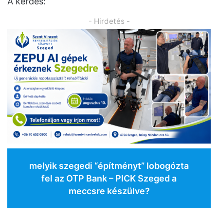
A kérdés:
- Hirdetés -
melyik szegedi “építményt” lobogózta
fel az OTP Bank – PICK Szeged a
meccsre készülve?