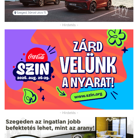
- Hirdetés -
- Hirdetés -