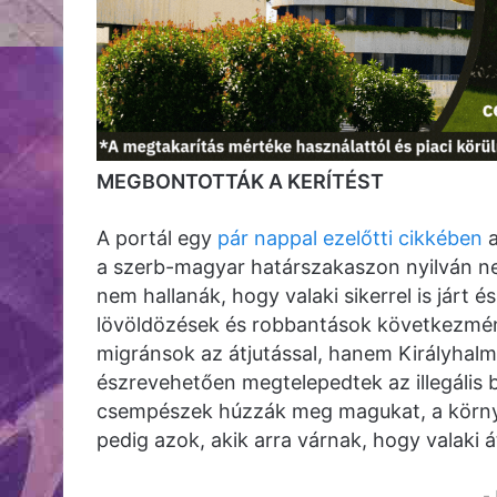
MEGBONTOTTÁK A KERÍTÉST
A portál egy
pár nappal ezelőtti cikkében
a szerb-magyar határszakaszon nyilván ne
nem hallanák, hogy valaki sikerrel is járt és
lövöldözések és robbantások következmén
migránsok az átjutással, hanem Királyhalm
észrevehetően megtelepedtek az illegális 
csempészek húzzák meg magukat, a körny
pedig azok, akik arra várnak, hogy valaki á
-