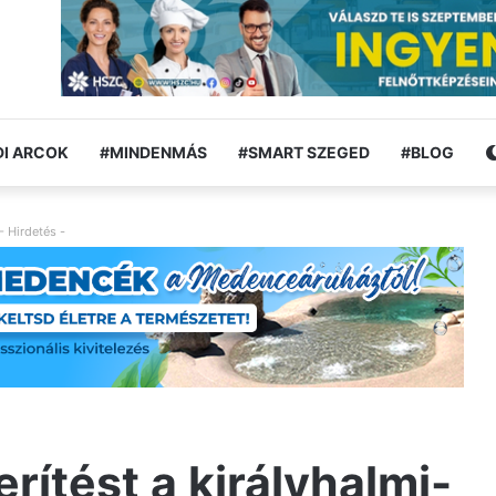
I ARCOK
#MINDENMÁS
#SMART SZEGED
#BLOG
- Hirdetés -
rítést a királyhalmi-