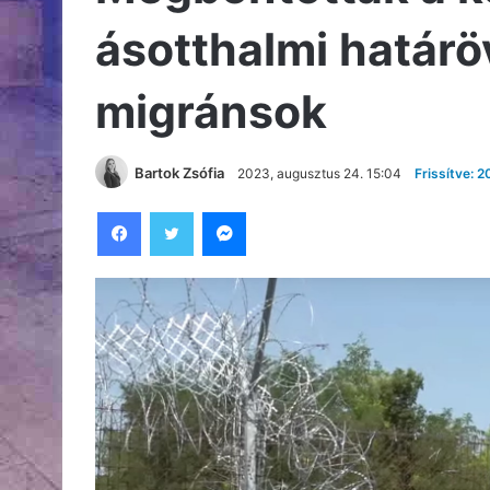
ásotthalmi határ
migránsok
Bartok Zsófia
2023, augusztus 24. 15:04
Frissítve: 
Facebook
Twitter
Messenger