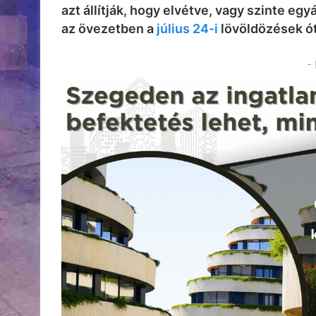
azt állítják, hogy elvétve, vagy szinte eg
az övezetben a
július 24-i
lövöldözések ót
-