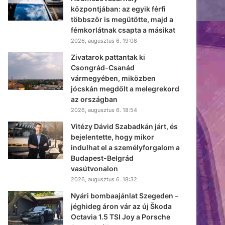
központjában: az egyik férfi
többször is megütötte, majd a
fémkorlátnak csapta a másikat
2026, augusztus 6. 19:08
Zivatarok pattantak ki
Csongrád-Csanád
vármegyében, miközben
jócskán megdőlt a melegrekord
az országban
2026, augusztus 6. 18:54
Vitézy Dávid Szabadkán járt, és
bejelentette, hogy mikor
indulhat el a személyforgalom a
Budapest-Belgrád
vasútvonalon
2026, augusztus 6. 18:32
Nyári bombaajánlat Szegeden –
jéghideg áron vár az új Škoda
Octavia 1.5 TSI Joy a Porsche