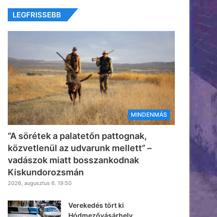
LEGFRISSEBB
MINDENMÁS
“A sörétek a palatetőn pattognak,
közvetlenül az udvarunk mellett” –
vadászok miatt bosszankodnak
Kiskundorozsmán
2026, augusztus 6. 19:50
Verekedés tört ki
Hódmezővásárhely