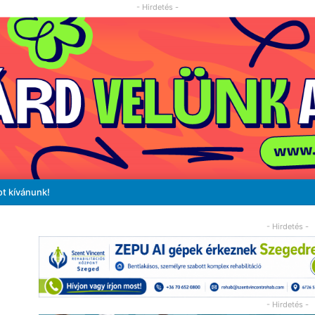
- Hirdetés -
ot kívánunk!
- Hirdetés -
- Hirdetés -