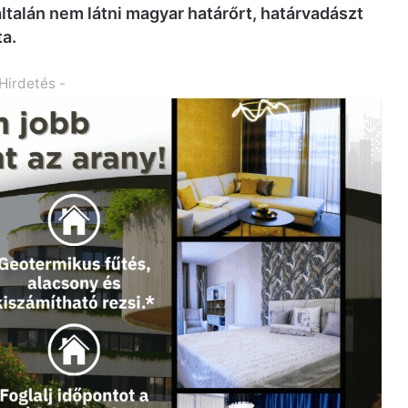
yáltalán nem látni magyar határőrt, határvadászt
a.
 Hirdetés -