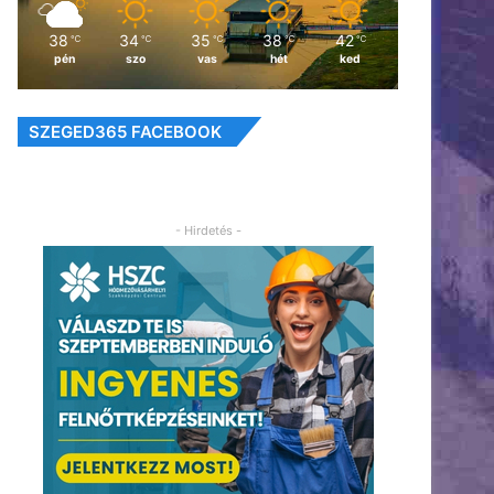
38
34
35
38
42
℃
℃
℃
℃
℃
pén
szo
vas
hét
ked
SZEGED365 FACEBOOK
- Hirdetés -