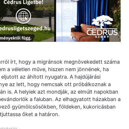
arról írt, hogy a migránsok megnövekedett száma
m a véletlen műve, hiszen nem jönnének, ha
 eljutott az áhított nyugatra. A hajdújárási
ye az lett, hogy nemcsak ott próbálkoznak a
án is. A helyiek azt mondják, az elmúlt napokban
bevándorlók a faluban. Az elhagyatott házakban a
ező gyümölcsösökben, földeken, kukoricásban
tjuttassa őket a határon.
 Hirdetés -