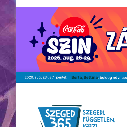
Berta, Bettina
2026, augusztus 7., péntek
, boldog névnap