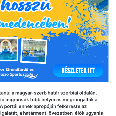
núi a magyar-szerb határ szerbiai oldalán,
odó migránsok több helyen is megrongálták a
 A portál ennek apropóján felkereste az
gálatát, a határmenti övezetben élők ugyanis