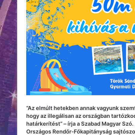
“Az elmúlt hetekben annak vagyunk szemta
hogy az illegálisan az országban tartózk
határkerítést” – írja a Szabad Magyar Szó.
Országos Rendőr-Főkapitányság sajtószol