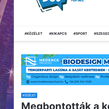
#KÖZÉLET
#KIKAPCS
#SPORT
#SZEGED
KÖZÉLET
Megbontották a ke