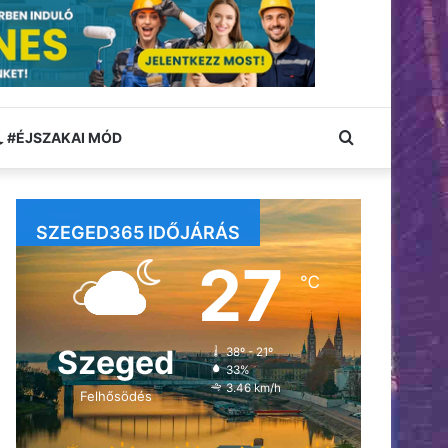
Keresés:
#ÉJSZAKAI MÓD
SZEGED365 IDŐJÁRÁS
27
℃
Szeged
38º - 21º
33%
3.46 km/h
Felhősödés