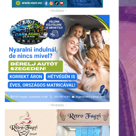
- Hirdetés -
- Hirdetés -