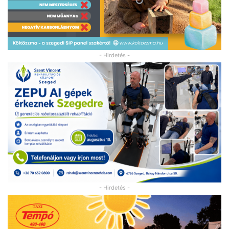
- Hirdetés -
- Hirdetés -