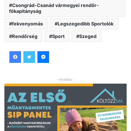
Csongrád-Csanád vármegyei rendőr-
főkapitányság
fekvenyomás
Legszegedibb Sportolók
Rendőrség
Sport
Szeged
Facebook
Twitter
Messenger
- Hirdetés -