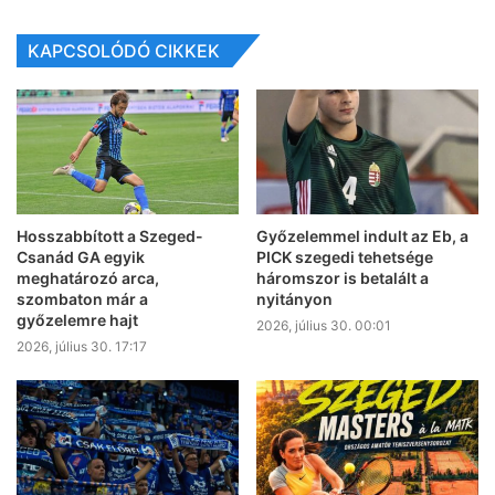
KAPCSOLÓDÓ CIKKEK
Hosszabbított a Szeged-
Győzelemmel indult az Eb, a
Csanád GA egyik
PICK szegedi tehetsége
meghatározó arca,
háromszor is betalált a
szombaton már a
nyitányon
győzelemre hajt
2026, július 30. 00:01
2026, július 30. 17:17