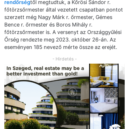
rendőrség
től megtudtuk, a Kőrösi Sándor r.
főtörzsőrmester által vezetett csapatban pontot
szerzett még Nagy Márk r. őrmester, Gémes
Bence r. őrmester és Boros Mihály r.
főtörzsőrmester is. A versenyt az Országgyűlési
Őrség rendezte meg 2023. október 26-án. Az
eseményen 185 nevező mérte össze az erejét.
- Hirdetés -