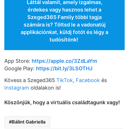
Láttál valamit, amely izgalmas,
érdekes vagy hasznos lehet a
Szeged365 Family többi tagja
számára is? Töltsd le a vadonatúj
applikációnkat, küldj fotót és légy a
tudósítónk!
App Store:
https://apple.co/3ZdLaYm
Google Play:
https://bit.ly/3LSOTHJ
Kövess a Szeged365
TikTok
,
Facebook
és
Instagram
oldalakon is!
K
ö
sz
ö
njük, hogy a virtuális családtagunk vagy!
Bálint Gabriella