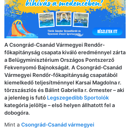
A Csongrád-Csanád Vármegyei Rendőr-
főkapitányság csapata kiváló eredménnyel zárta
a Belügyminisztérium Országos Pontszerző
Fekvenyomó Bajnokságát. A Csongrád-Csanád
Vármegyei Rendőr-főkapitányság csapatából
kiemelkedő teljesítménnyel Karsai Magdolna r.
törzszászlós és Bálint Gabriella r. őrmester – aki
a jelenleg is futó
Legszegedibb Sportolók
kategória jelöltje – első helyen állhatott fel a
dobogóra.
Mint a
Csongrád-Csanád vármegyei