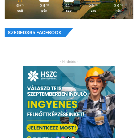
39
39
34
35
38
℃
℃
℃
℃
℃
csü
pén
szo
vas
hét
SZEGED365 FACEBOOK
- Hirdetés -