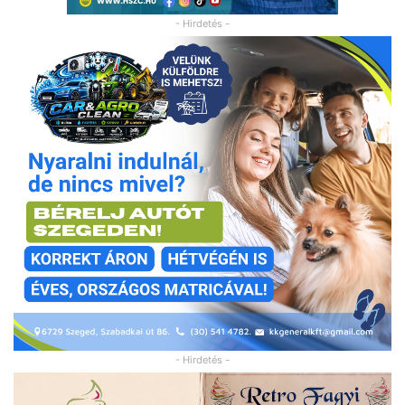
- Hirdetés -
- Hirdetés -