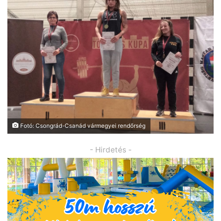
Fotó: Csongrád-Csanád vármegyei rendőrség
- Hirdetés -