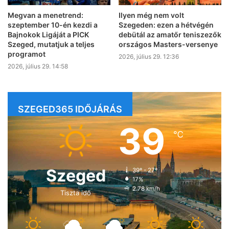
Megvan a menetrend:
Ilyen még nem volt
szeptember 10-én kezdi a
Szegeden: ezen a hétvégén
Bajnokok Ligáját a PICK
debütál az amatőr teniszezők
Szeged, mutatjuk a teljes
országos Masters-versenye
programot
2026, július 29. 12:36
2026, július 29. 14:58
SZEGED365 IDŐJÁRÁS
39
℃
Szeged
39º - 27º
17%
2.78 km/h
Tiszta idő