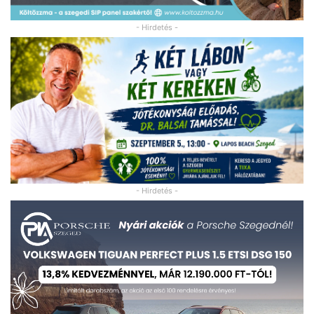
- Hirdetés -
- Hirdetés -