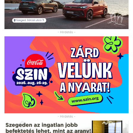
- Hirdetés -
- Hirdetés -