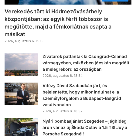
Verekedés tört ki Hódmezővásárhely
központjában: az egyik férfi többször is
megütötte, majd a fémkorlátnak csapta a
másikat
2026, augusztus 6. 19:08
Zivatarok pattantak ki Csongrád-Csanád
vármegyében, miközben jócskán megdőlt
a melegrekord az országban
2026, augusztus 6. 18:54
Vitézy Dávid Szabadkán járt, és
bejelentette, hogy mikor indulhat el a
személyforgalom a Budapest-Belgrád
vasútvonalon
2026, augusztus 6. 18:32
Nyári bombaajánlat Szegeden – jéghideg
áron vár az új Škoda Octavia 1.5 TSI Joy a
Porsche Szegednél!