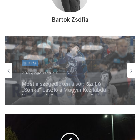
Bartok Zsófia
SPORT
SPORT
2026, augusztus 3. 20:16
2026, augusztus 4. 09:56
Szegedi küzdősport-szenzáció: a
világelső BKFC-ben debütál a Sárközi
MMA Team magyar bajnok nagyágyúja
Tart a felkészülés: fiatalos, lendületes
Szegedet képzelnek el Bánhidiék az új
szezonra