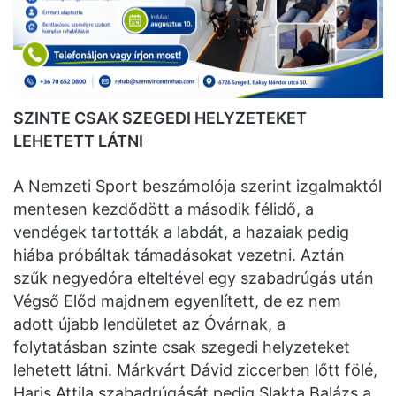
SZINTE CSAK SZEGEDI HELYZETEKET
LEHETETT LÁTNI
A Nemzeti Sport beszámolója szerint izgalmaktól
mentesen kezdődött a második félidő, a
vendégek tartották a labdát, a hazaiak pedig
hiába próbáltak támadásokat vezetni. Aztán
szűk negyedóra elteltével egy szabadrúgás után
Végső Előd majdnem egyenlített, de ez nem
adott újabb lendületet az Óvárnak, a
folytatásban szinte csak szegedi helyzeteket
lehetett látni. Márkvárt Dávid ziccerben lőtt fölé,
Haris Attila szabadrúgását pedig Slakta Balázs a