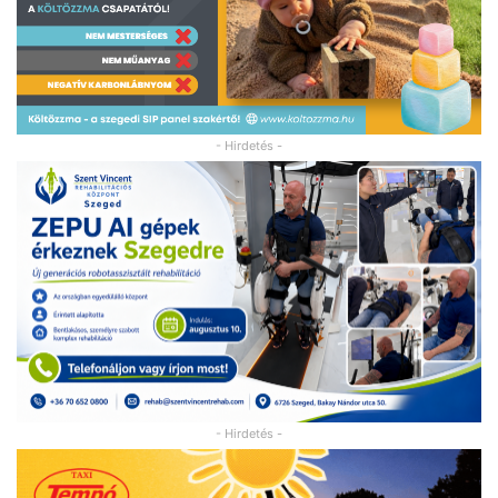
- Hirdetés -
- Hirdetés -