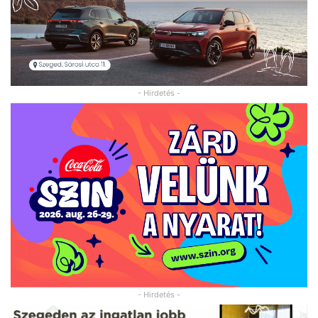
- Hirdetés -
- Hirdetés -