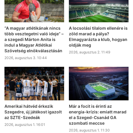
“A magyar atlétikának nincs
A locsolási tilalom ellenére is
több vesztegetni való ideje” –
zöld marad a pálya?
a szegedi Márton Anita is
Elmagyarázta a klub, hogyan
indul a Magyar Atlétikai
oldják meg
Szövetség elnökválasztásán
2026, augusztus 2. 11:49
2026, augusztus 3. 10:44
Amerikai hátvéd érkezik
Már a focit is érinti az
Szegedre, új játékost igazolt
energia-krízis: emiatt marad
az SZTE-Szedeák
el a Szeged-Csanád GA
szombati meccse
2026, augusztus 1. 16:01
2026, augusztus 1. 11:30