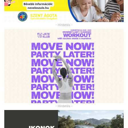
- Hirdetés -
- Hirdetés -