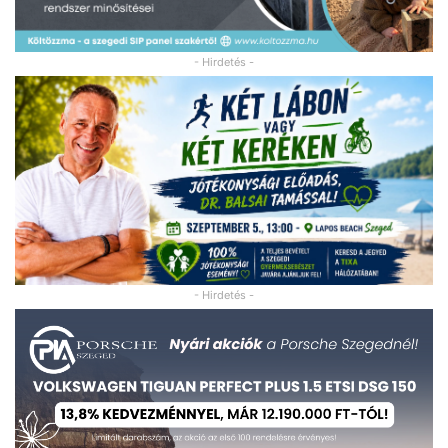
- Hirdetés -
- Hirdetés -