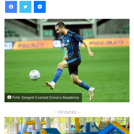
Facebook
Twitter
Messenger
Fotó: Szeged-Csanád Grosics Akadémia
- Hirdetés -