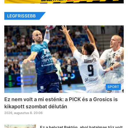
LEGFRISSEBB
SPORT
Ez nem volt a mi esténk: a PICK és a Grosics is
kikapott szombat délután
2026, augusztus 8. 20:06
Ez a helyzet Baktón, ahol hatalmas tűz volt