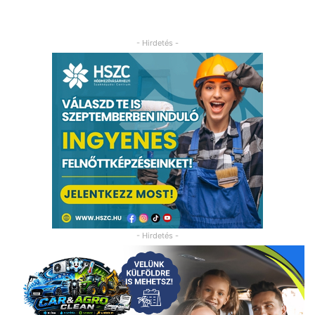
- Hirdetés -
- Hirdetés -