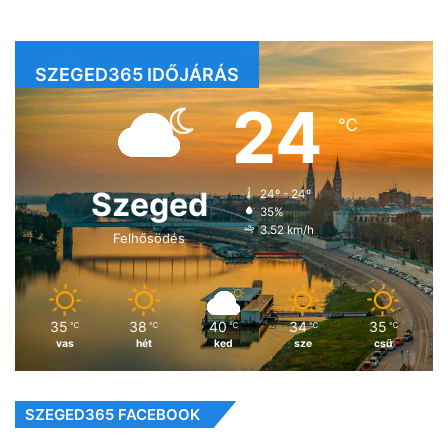
SZEGED365 IDŐJÁRÁS
24
℃
Szeged
24º - 24º
35%
3.52 km/h
Felhősödés
35
38
40
34
35
℃
℃
℃
℃
℃
vas
hét
ked
sze
csü
SZEGED365 FACEBOOK