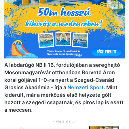
A labdarúgó NB II 16. fordulójában a sereghajtó
Mosonmagyaróvár otthonában Borvető Áron
korai góljával 1–0-ra nyert a Szeged-Csanád
Grosics Akadémia – írja a
Nemzeti Sport
. Mint
kiderült, már a mérkőzés első helyzete gólt
hozott a szegedi csapatnak, és piros lap is esett
a meccsen.
- Hirdetés -