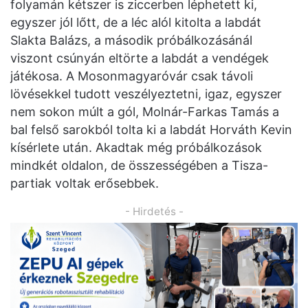
folyamán kétszer is ziccerben léphetett ki,
egyszer jól lőtt, de a léc alól kitolta a labdát
Slakta Balázs, a második próbálkozásánál
viszont csúnyán eltörte a labdát a vendégek
játékosa. A Mosonmagyaróvár csak távoli
lövésekkel tudott veszélyeztetni, igaz, egyszer
nem sokon múlt a gól, Molnár-Farkas Tamás a
bal felső sarokból tolta ki a labdát Horváth Kevin
kísérlete után. Akadtak még próbálkozások
mindkét oldalon, de összességében a Tisza-
partiak voltak erősebbek.
- Hirdetés -