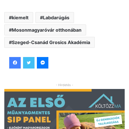
kiemelt
Labdarúgás
Mosonmagyaróvár otthonában
Szeged-Csanád Grosics Akadémia
Facebook
Twitter
Messenger
- Hirdetés -