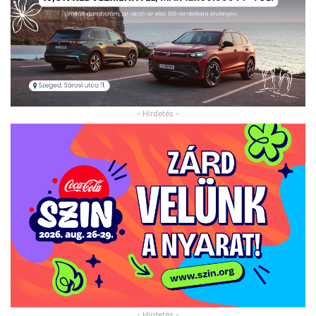
- Hirdetés -
- Hirdetés -