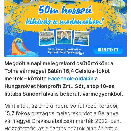
Megdőlt a napi melegrekord csütörtökön: a
Tolna vármegyei Bátán 16,4 Celsius-fokot
mértek – közölte
Facebook-oldalán
a
HungaroMet Nonprofit Zrt..
Sőt, a top 10-es
listába Sándorfalva is bekerült vármegyénkből.
Mint írták, az erre a napra vonatkozó korábbi,
15,7 fokos országos melegrekordot a Baranya
vármegyei Drávaszabolcson mérték 2022-ben.
Hozzátették: az előzetes adatok alapján ezt a