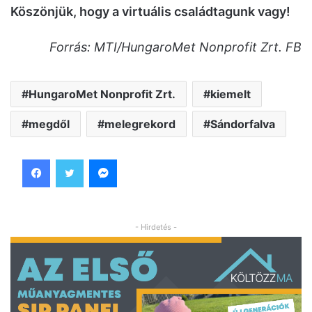
Köszönjük, hogy a virtuális családtagunk vagy!
Forrás: MTI/HungaroMet Nonprofit Zrt. FB
HungaroMet Nonprofit Zrt.
kiemelt
megdől
melegrekord
Sándorfalva
Facebook
Twitter
Messenger
- Hirdetés -