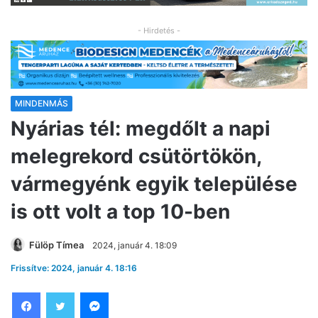
- Hirdetés -
MINDENMÁS
Nyárias tél: megdőlt a napi
melegrekord csütörtökön,
vármegyénk egyik települése
is ott volt a top 10-ben
Fülöp Tímea
2024, január 4. 18:09
Frissítve: 2024, január 4. 18:16
Facebook
Twitter
Messenger