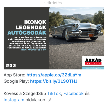
- Hirdetés -
App Store:
https://apple.co/3ZdLaYm
Google Play:
https://bit.ly/3LSOTHJ
Kövess a Szeged365
TikTok
,
Facebook
és
Instagram
oldalakon is!