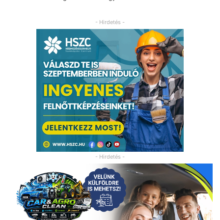
- Hirdetés -
- Hirdetés -