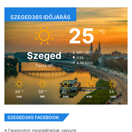
SZEGED365 IDŐJÁRÁS
25
℃
Szeged
34º - 24º
43%
4.86 km/h
Tiszta idő
34
38
40
35
34
℃
℃
℃
℃
℃
vas
hét
ked
sze
csü
SZEGED365 FACEBOOK
A Facebookon megtalálhatóak vagyunk