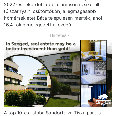
2022-es rekordot több állomáson is sikerült
túlszárnyalni csütörtökön, a legmagasabb
hőmérsékletet Báta településen mérték, ahol
16,4 fokig melegedett a levegő.
- Hirdetés -
A top 10-es listába Sándorfalva Tisza part is