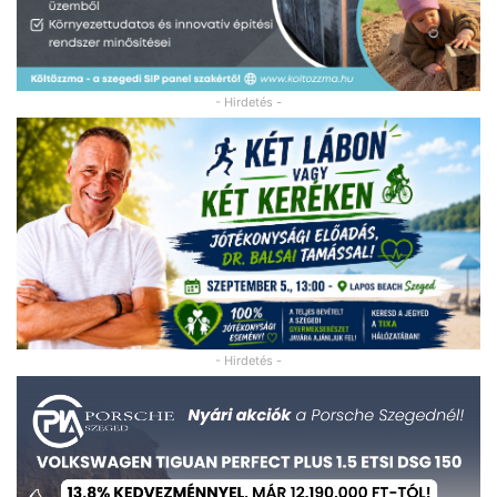
- Hirdetés -
- Hirdetés -