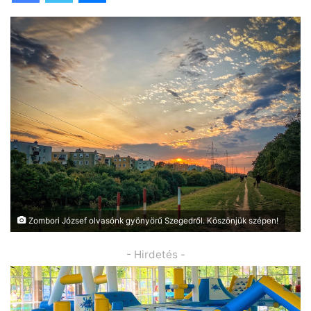
Zombori József olvasónk gyönyörű Szegedről. Köszönjük szépen!
- Hirdetés -