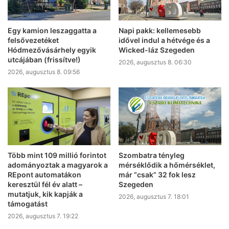
Egy kamion leszaggatta a
Napi pakk: kellemesebb
felsővezetéket
idővel indul a hétvége és a
Hódmezővásárhely egyik
Wicked-láz Szegeden
utcájában (frissítve!)
2026, augusztus 8. 06:30
2026, augusztus 8. 09:56
Több mint 109 millió forintot
Szombatra tényleg
adományoztak a magyarok a
mérséklődik a hőmérséklet,
REpont automatákon
már “csak” 32 fok lesz
keresztül fél év alatt –
Szegeden
mutatjuk, kik kapják a
2026, augusztus 7. 18:01
támogatást
2026, augusztus 7. 19:22