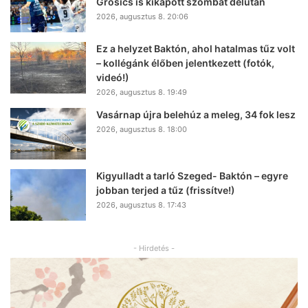
Grosics is kikapott szombat délután
2026, augusztus 8. 20:06
Ez a helyzet Baktón, ahol hatalmas tűz volt
– kollégánk élőben jelentkezett (fotók,
videó!)
2026, augusztus 8. 19:49
Vasárnap újra belehúz a meleg, 34 fok lesz
2026, augusztus 8. 18:00
Kigyulladt a tarló Szeged- Baktón – egyre
jobban terjed a tűz (frissítve!)
2026, augusztus 8. 17:43
- Hirdetés -