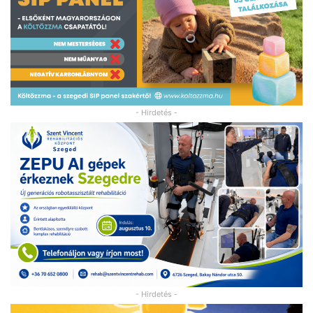
- Hirdetés -
- Hirdetés -