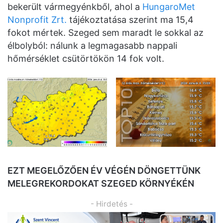
bekerült vármegyénkből, ahol a
HungaroMet
Nonprofit Zrt.
tájékoztatása szerint ma 15,4
fokot mértek. Szeged sem maradt le sokkal az
élbolyból: nálunk a legmagasabb nappali
hőmérséklet csütörtökön 14 fok volt.
EZT MEGELŐZŐEN ÉV VÉGÉN DÖNGETTÜNK
MELEGREKORDOKAT SZEGED KÖRNYÉKÉN
- Hirdetés -