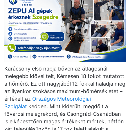
Karácsony első napja bőven az átlagosnál
melegebb idővel telt, Kémesen 18 fokot mutatott
a hőmérő. Ez ott nagyjából 12 fokkal haladja meg
az ilyenkor szokásos maximum-hőmérsékletet –
értékelt az
Országos Meteorológiai
Szolgálat
kedden. Mint kiderült, megdőlt a
fővárosi melegrekord, és Csongrád-Csanádban
is elképesztően magas értékeket mértek, hétfőn
két településünkön is 17 fok felett alakult a