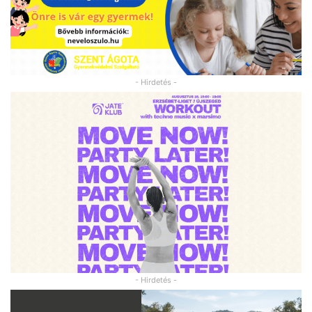
- Hirdetés -
- Hirdetés -