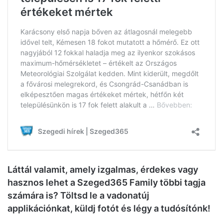
Láttál valamit, amely izgalmas, érdekes vagy
hasznos lehet a Szeged365 Family többi tagja
számára is? Töltsd le a vadonatúj
applikációnkat, küldj fotót és légy a tudósítónk!