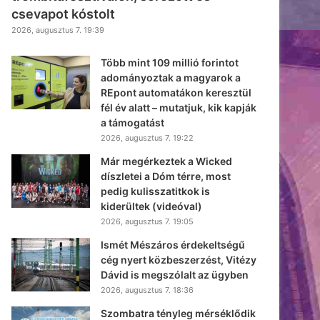
csevapot kóstolt
2026, augusztus 7. 19:39
Több mint 109 millió forintot
adományoztak a magyarok a
REpont automatákon keresztül
fél év alatt – mutatjuk, kik kapják
a támogatást
2026, augusztus 7. 19:22
Már megérkeztek a Wicked
díszletei a Dóm térre, most
pedig kulisszatitkok is
kiderültek (videóval)
2026, augusztus 7. 19:05
Ismét Mészáros érdekeltségű
cég nyert közbeszerzést, Vitézy
Dávid is megszólalt az ügyben
2026, augusztus 7. 18:36
Szombatra tényleg mérséklődik