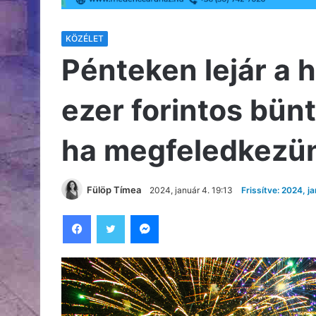
KÖZÉLET
Pénteken lejár a h
ezer forintos bün
ha megfeledkezün
Fülöp Tímea
2024, január 4. 19:13
Frissítve: 2024, ja
Facebook
Twitter
Messenger