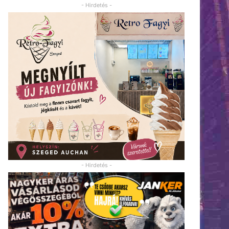
- Hirdetés -
- Hirdetés -