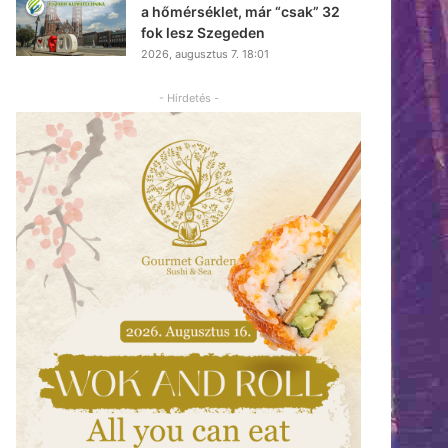
a hőmérséklet, már “csak” 32
fok lesz Szegeden
2026, augusztus 7. 18:01
- Hirdetés -