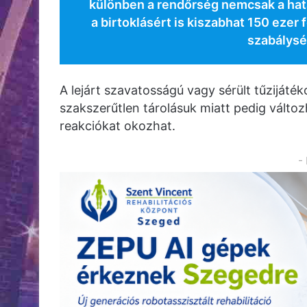
különben a rendőrség nemcsak a hat
a birtoklásért is kiszabhat 150 ezer 
szabálysé
A lejárt szavatosságú vagy sérült tűzijáték
szakszerűtlen tárolásuk miatt pedig változ
reakciókat okozhat.
-