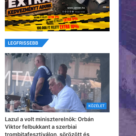
LEGFRISSEBB
KÖZÉLET
Lazul a volt miniszterelnök: Orbán
Viktor felbukkant a szerbiai
trombitafesztiválon, sörözött és