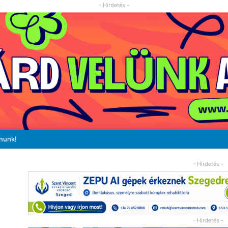
- Hirdetés -
ánunk!
- Hirdetés -
- Hirdetés -