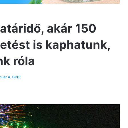
atáridő, akár 150
tetést is kaphatunk,
k róla
nuár 4. 19:13