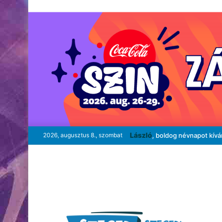
László
2026, augusztus 8., szombat
, boldog névnapot kív