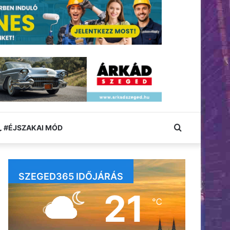
Keresés:
#ÉJSZAKAI MÓD
SZEGED365 IDŐJÁRÁS
21
℃