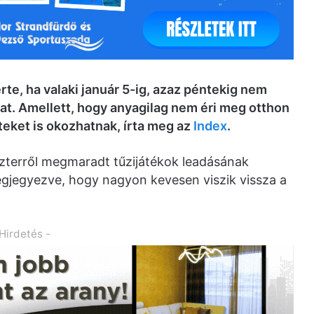
érte, ha valaki január 5-ig, azaz péntekig nem
okat. Amellett, hogy anyagilag nem éri meg otthon
eteket is okozhatnak, írta meg az
Index
.
eszterről megmaradt tűzijátékok leadásának
gjegyezve, hogy nagyon kevesen viszik vissza a
 Hirdetés -