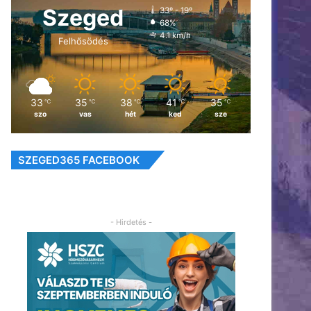
Szeged
33º - 19º
68%
4.1 km/h
Felhősödés
33
35
38
41
35
℃
℃
℃
℃
℃
szo
vas
hét
ked
sze
SZEGED365 FACEBOOK
- Hirdetés -