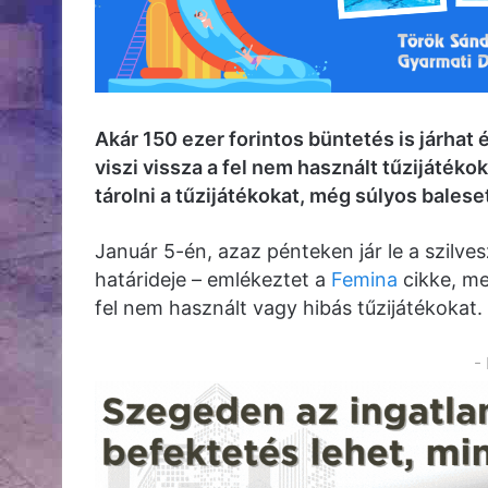
Akár 150 ezer forintos büntetés is járhat 
viszi vissza a fel nem használt tűzijáték
tárolni a tűzijátékokat, még súlyos bales
Január 5-én, azaz pénteken jár le a szilv
határideje – emlékeztet a
Femina
cikke, me
fel nem használt vagy hibás tűzijátékokat.
-