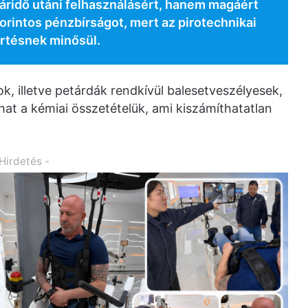
áridő utáni felhasználásért, hanem magáért
forintos pénzbírságot, mert az pirotechnikai
rtésnek minősül.
ok, illetve petárdák rendkívül balesetveszélyesek,
hat a kémiai összetételük, ami kiszámíthatatlan
 Hirdetés -