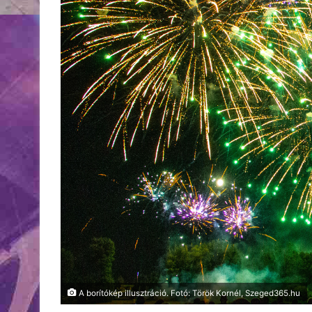
A borítókép illusztráció. Fotó: Török Kornél, Szeged365.hu