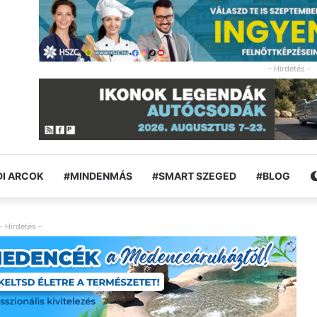
- Hirdetés -
I ARCOK
#MINDENMÁS
#SMART SZEGED
#BLOG
- Hirdetés -