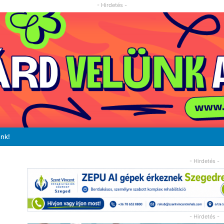
- Hirdetés -
unk!
- Hirdetés -
- Hirdetés -