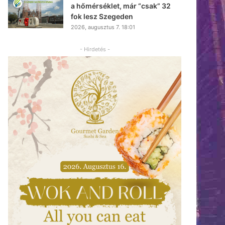
a hőmérséklet, már “csak” 32
fok lesz Szegeden
2026, augusztus 7. 18:01
- Hirdetés -