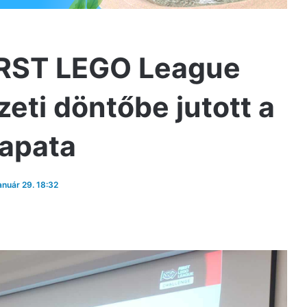
FIRST LEGO League
eti döntőbe jutott a
sapata
január 29. 18:32