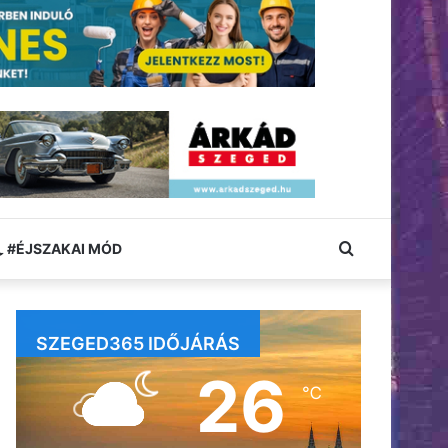
Keresés:
#ÉJSZAKAI MÓD
SZEGED365 IDŐJÁRÁS
26
℃