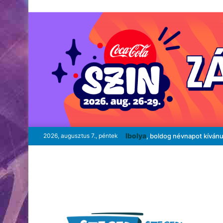
Ibolya
2026, augusztus 7., péntek
, boldog névnapot kíván