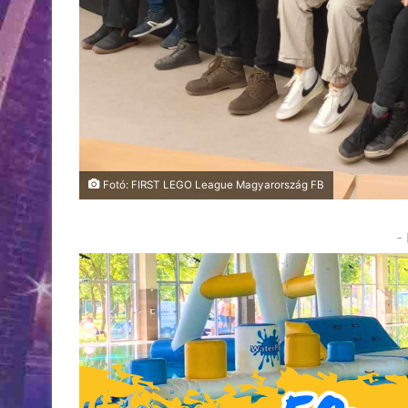
Fotó: FIRST LEGO League Magyarország FB
-