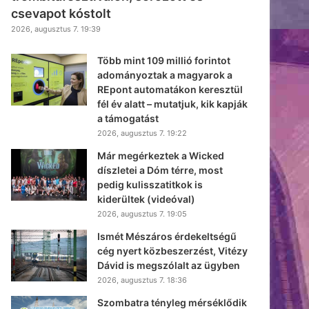
csevapot kóstolt
2026, augusztus 7. 19:39
Több mint 109 millió forintot
adományoztak a magyarok a
REpont automatákon keresztül
fél év alatt – mutatjuk, kik kapják
a támogatást
2026, augusztus 7. 19:22
Már megérkeztek a Wicked
díszletei a Dóm térre, most
pedig kulisszatitkok is
kiderültek (videóval)
2026, augusztus 7. 19:05
Ismét Mészáros érdekeltségű
cég nyert közbeszerzést, Vitézy
Dávid is megszólalt az ügyben
2026, augusztus 7. 18:36
Szombatra tényleg mérséklődik