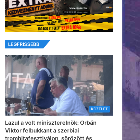
LEGFRISSEBB
KÖZÉLET
Lazul a volt miniszterelnök: Orbán
Viktor felbukkant a szerbiai
trombitafesztiválon, sörözött és