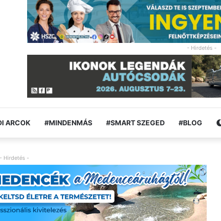
- Hirdetés -
I ARCOK
#MINDENMÁS
#SMART SZEGED
#BLOG
- Hirdetés -