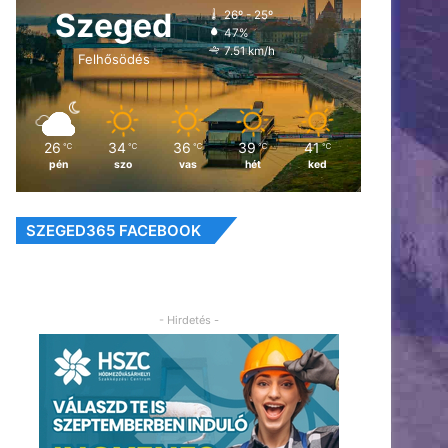
Szeged
26º - 25º
47%
7.51 km/h
Felhősödés
26
34
36
39
41
℃
℃
℃
℃
℃
pén
szo
vas
hét
ked
SZEGED365 FACEBOOK
- Hirdetés -