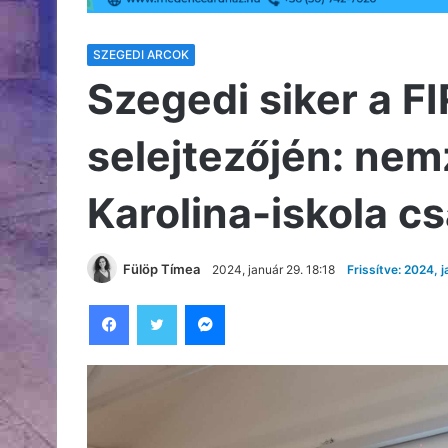
SZEGEDI ARCOK
Szegedi siker a 
selejtezőjén: nemz
Karolina-iskola c
Fülöp Tímea
2024, január 29. 18:18
Frissítve: 2024, 
Facebook
Twitter
Messenger