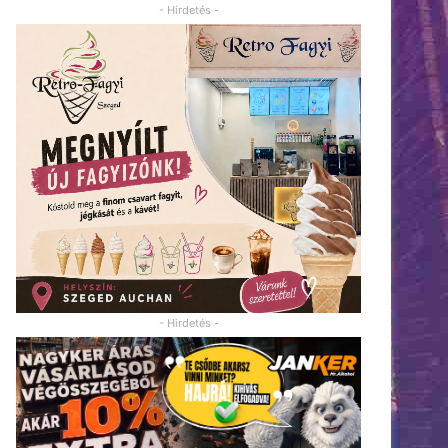
- Hirdetés -
- Hirdetés -