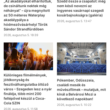
„Az akadályokat elhárítottuk,
Szedd össze a csapatot: még
de csináltunk nektek még
nem késő nevezni az
néhányat” – újra megnyitott
ingyenes vasárnapi szegedi
az 50 méteres Waterplay
kosárbajnokságra (galéria)
akadálypálya a
2026, augusztus 5. 13:47
hódmezővásárhelyi Török
Sándor Strandfürdőben
2026, augusztus 5. 18:39
Különleges filmélmények,
jótékonyság és
Pókember, Odüsszeia,
fesztiválhangulatba öltöző
családi mesék és
város – Szegeden lesz a nyár
művészfilmek – mutatjuk, mit
fináléja, több mint 200
kínál a Belvárosi Mozi a
fellépővel készül a Coca-
következő napokban!
Cola SZIN
2026, augusztus 5. 10:22
2026, augusztus 5. 11:58