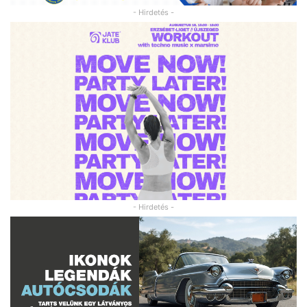
- Hirdetés -
- Hirdetés -