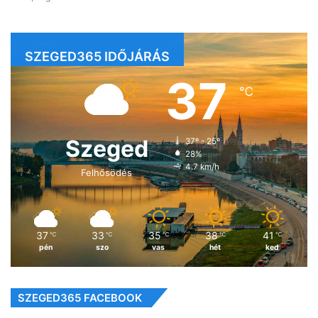
SZEGED365 IDŐJÁRÁS
37
℃
Szeged
37º - 25º
28%
4.7 km/h
Felhősödés
37
33
35
38
41
℃
℃
℃
℃
℃
pén
szo
vas
hét
ked
SZEGED365 FACEBOOK