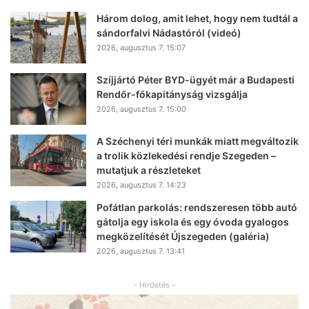
Három dolog, amit lehet, hogy nem tudtál a
sándorfalvi Nádastóról (videó)
2026, augusztus 7. 15:07
Szíjjártó Péter BYD-ügyét már a Budapesti
Rendőr-főkapitányság vizsgálja
2026, augusztus 7. 15:00
A Széchenyi téri munkák miatt megváltozik
a trolik közlekedési rendje Szegeden –
mutatjuk a részleteket
2026, augusztus 7. 14:23
Pofátlan parkolás: rendszeresen több autó
gátolja egy iskola és egy óvoda gyalogos
megközelítését Újszegeden (galéria)
2026, augusztus 7. 13:41
- Hirdetés -