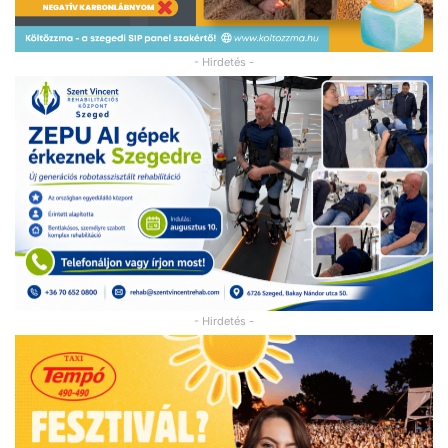
- Hirdetés -
- Hirdetés -