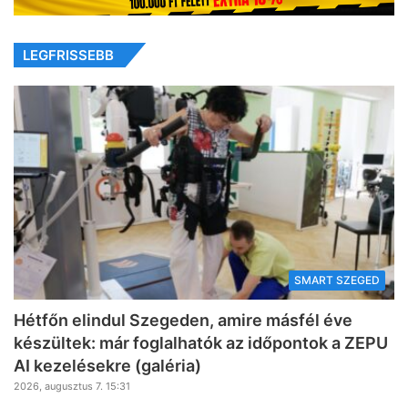
LEGFRISSEBB
SMART SZEGED
Hétfőn elindul Szegeden, amire másfél éve
készültek: már foglalhatók az időpontok a ZEPU
AI kezelésekre (galéria)
2026, augusztus 7. 15:31