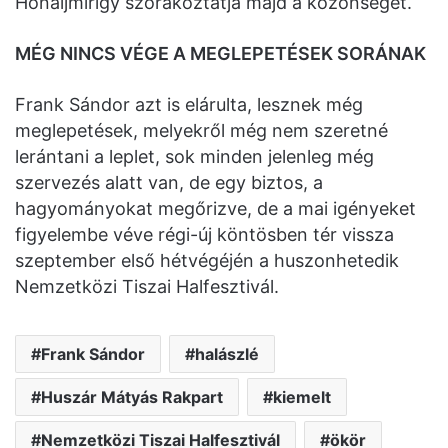
Hónaljmirigy szórakoztatja majd a közönséget.
MÉG NINCS VÉGE A MEGLEPETÉSEK SORÁNAK
Frank Sándor azt is elárulta, lesznek még
meglepetések, melyekről még nem szeretné
lerántani a leplet, sok minden jelenleg még
szervezés alatt van, de egy biztos, a
hagyományokat megőrizve, de a mai igényeket
figyelembe véve régi-új köntösben tér vissza
szeptember első hétvégéjén a huszonhetedik
Nemzetközi Tiszai Halfesztivál.
Frank Sándor
halászlé
Huszár Mátyás Rakpart
kiemelt
Nemzetközi Tiszai Halfesztivál
ökör