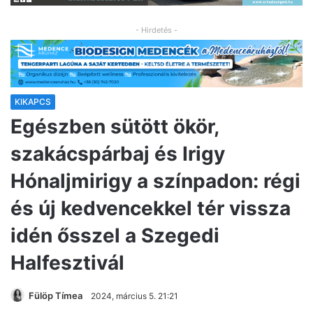
- Hirdetés -
KIKAPCS
Egészben sütött ökör,
szakácspárbaj és Irigy
Hónaljmirigy a színpadon: régi
és új kedvencekkel tér vissza
idén ősszel a Szegedi
Halfesztivál
Fülöp Tímea
2024, március 5. 21:21