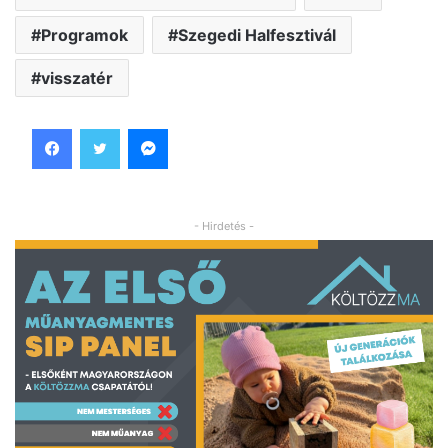
Programok
Szegedi Halfesztivál
visszatér
Facebook
Twitter
Messenger
- Hirdetés -