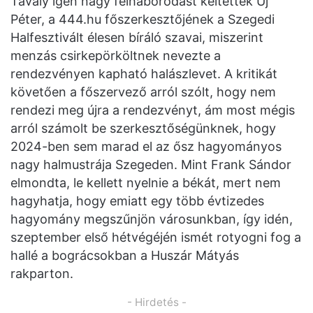
Tavaly igen nagy felháborodást keltettek Uj
Péter, a 444.hu főszerkesztőjének a Szegedi
Halfesztivált élesen bíráló szavai, miszerint
menzás csirkepörköltnek nevezte a
rendezvényen kapható halászlevet. A kritikát
követően a főszervező arról szólt, hogy nem
rendezi meg újra a rendezvényt, ám most mégis
arról számolt be szerkesztőségünknek, hogy
2024-ben sem marad el az ősz hagyományos
nagy halmustrája Szegeden. Mint Frank Sándor
elmondta, le kellett nyelnie a békát, mert nem
hagyhatja, hogy emiatt egy több évtizedes
hagyomány megszűnjön városunkban, így idén,
szeptember első hétvégéjén ismét rotyogni fog a
hallé a bográcsokban a Huszár Mátyás
rakparton.
- Hirdetés -