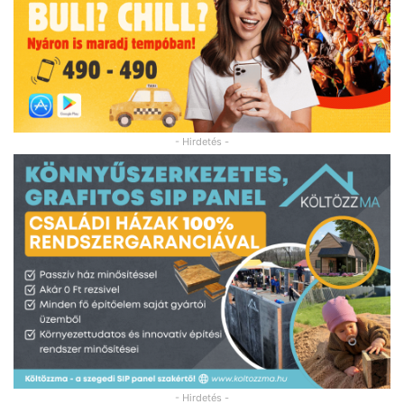
- Hirdetés -
- Hirdetés -