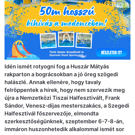
Idén ismét rotyogni fog a Huszár Mátyás
rakparton a bográcsokban a jó öreg szögedi
halászlé. Annak ellenére, hogy tavaly
felröppentek a hírek, hogy nem szervezik meg
újra a Nemzetközi Tiszai Halfesztivált, Frank
Sándor, Venesz-díjas mesterszakács, a Szegedi
Halfesztivál főszervezője, elmondta
szerkesztőségünknek, szeptember 6-7-8-án,
immáron huszonhetedik alkalommal ismét sor