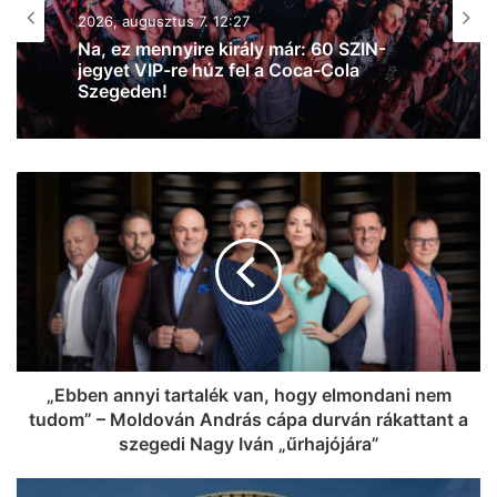
2026, augusztus 7. 11:09
2026, augusztus 7. 11:53
Ikonok és legendák: ilyet még nem látott
Szeged, különleges autócsodák
gurultak be az Árkádba
Szeged365 Kikapcs: fergeteges bulik,
borkóstoló, Wicked Week, oldtimerek az
Árkádban, kosárbajnokság és
egészségnap – mutatjuk a hétvége
legextrább programjait a Napfény
Városában!
„Ebben annyi tartalék van, hogy elmondani nem
tudom” – Moldován András cápa durván rákattant a
szegedi Nagy Iván „űrhajójára”