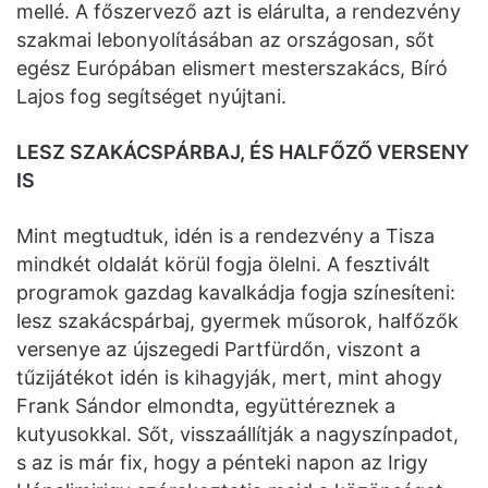
mellé. A főszervező azt is elárulta, a rendezvény
szakmai lebonyolításában az országosan, sőt
egész Európában elismert mesterszakács, Bíró
Lajos fog segítséget nyújtani.
LESZ SZAKÁCSPÁRBAJ, ÉS HALFŐZŐ VERSENY
IS
Mint megtudtuk, idén is a rendezvény a Tisza
mindkét oldalát körül fogja ölelni. A fesztivált
programok gazdag kavalkádja fogja színesíteni:
lesz szakácspárbaj, gyermek műsorok, halfőzők
versenye az újszegedi Partfürdőn, viszont a
tűzijátékot idén is kihagyják, mert, mint ahogy
Frank Sándor elmondta, együttéreznek a
kutyusokkal. Sőt, visszaállítják a nagyszínpadot,
s az is már fix, hogy a pénteki napon az Irigy