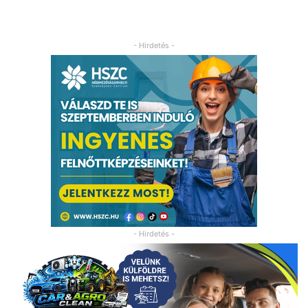
- Hirdetés -
- Hirdetés -