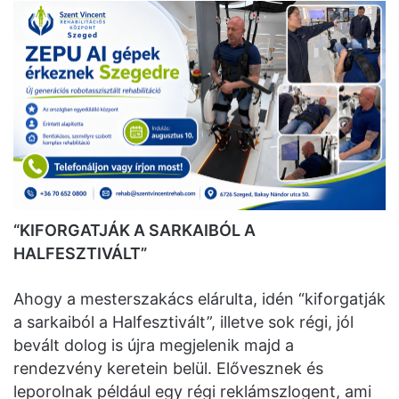
“KIFORGATJÁK A SARKAIBÓL A
HALFESZTIVÁLT”
Ahogy a mesterszakács elárulta, idén “kiforgatják
a sarkaiból a Halfesztivált”, illetve sok régi, jól
bevált dolog is újra megjelenik majd a
rendezvény keretein belül. Elővesznek és
leporolnak például egy régi reklámszlogent, ami