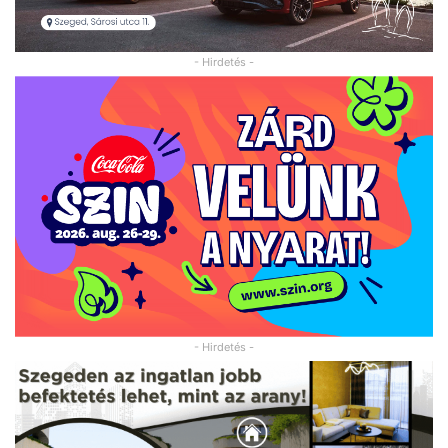
- Hirdetés -
- Hirdetés -