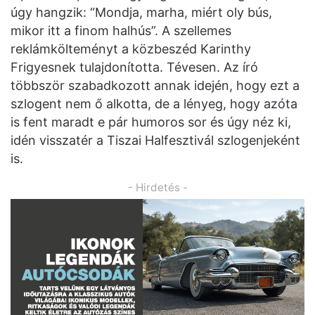
úgy hangzik: “Mondja, marha, miért oly bús,
mikor itt a finom halhús”. A szellemes
reklámkölteményt a közbeszéd Karinthy
Frigyesnek tulajdonította. Tévesen. Az író
többször szabadkozott annak idején, hogy ezt a
szlogent nem ő alkotta, de a lényeg, hogy azóta
is fent maradt e pár humoros sor és úgy néz ki,
idén visszatér a Tiszai Halfesztivál szlogenjeként
is.
- Hirdetés -