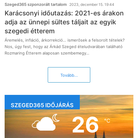
Szeged365 szponzorált tartalom
2023, december 15. 19:44
Karácsonyi időutazás: 2021-es árakon
adja az ünnepi sültes táljait az egyik
szegedi étterem
Áremelés, infláció, árkorrekció… ismerősek a felsorolt tételek?
Nos, úgy fest, hogy az Árkád Szeged ételudvarában található
Rozmaring Étterem alaposan szembemegy…
Tovább...
SZEGED365 IDŐJÁRÁS
26
℃