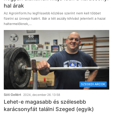
hal árak
Az Agroinform.hu legfrissebb közlése szerint nem kell többet
fizetni az ünnepi halért. Bár a téli aszály kihívást jelentett a hazai
haltermelőknek,…
SZEGEDI ARCOK
Sóti Gellért
2024, december 26. 13:58
Lehet-e magasabb és szélesebb
karácsonyfát találni Szeged (egyik)