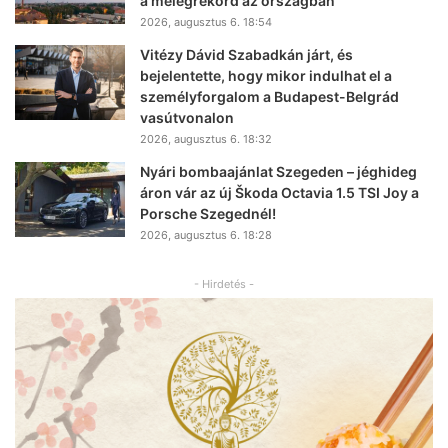
a melegrekord az országban
2026, augusztus 6. 18:54
Vitézy Dávid Szabadkán járt, és
bejelentette, hogy mikor indulhat el a
személyforgalom a Budapest-Belgrád
vasútvonalon
2026, augusztus 6. 18:32
Nyári bombaajánlat Szegeden – jéghideg
áron vár az új Škoda Octavia 1.5 TSI Joy a
Porsche Szegednél!
2026, augusztus 6. 18:28
- Hirdetés -