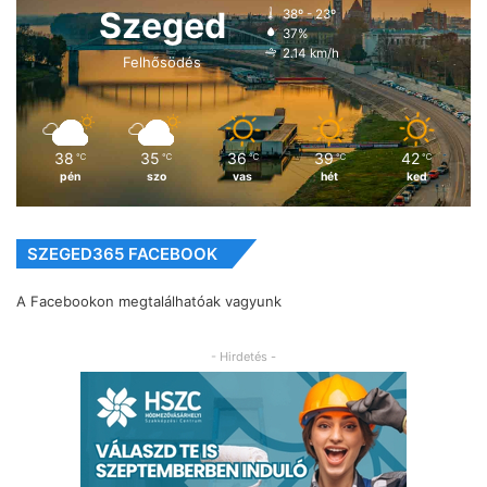
Szeged
38º - 23º
37%
2.14 km/h
Felhősödés
38
35
36
39
42
℃
℃
℃
℃
℃
pén
szo
vas
hét
ked
SZEGED365 FACEBOOK
A Facebookon megtalálhatóak vagyunk
- Hirdetés -