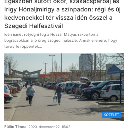
Egészben sütött ökör, szakácspárbaj és
Irigy Hónaljmirigy a színpadon: régi és új
kedvencekkel tér vissza idén ősszel a
Szegedi Halfesztivál
Idén ismét rotyogni fog a Huszár Mátyás rakparton a
bográcsokban a jó öreg szögedi halászlé. Annak ellenére, hogy
tavaly felröppentek…
KÖZÉLET
Fülöp Tímea
2023, december 22. 15:03