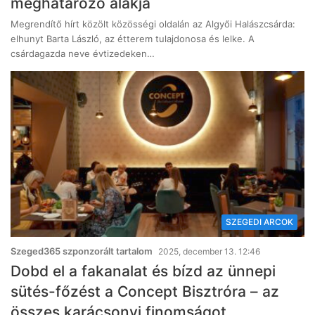
meghatározó alakja
Megrendítő hírt közölt közösségi oldalán az Algyői Halászcsárda:
elhunyt Barta László, az étterem tulajdonosa és lelke. A
csárdagazda neve évtizedeken…
SZEGEDI ARCOK
Szeged365 szponzorált tartalom
2025, december 13. 12:46
Dobd el a fakanalat és bízd az ünnepi
sütés-főzést a Concept Bisztróra – az
összes karácsonyi finomságot