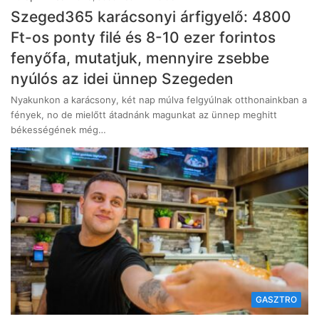
Szeged365 karácsonyi árfigyelő: 4800
Ft-os ponty filé és 8-10 ezer forintos
fenyőfa, mutatjuk, mennyire zsebbe
nyúlós az idei ünnep Szegeden
Nyakunkon a karácsony, két nap múlva felgyúlnak otthonainkban a
fények, no de mielőtt átadnánk magunkat az ünnep meghitt
békességének még…
GASZTRO