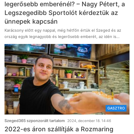
legerősebb emberénél? – Nagy Pétert, a
Legszegedibb Sportolót kérdeztük az
ünnepek kapcsán
Karácsony előtt egy nappal, még hétfőn értük el Szeged és az
ország egyik legnagyobb és legerősebb emberét, az idén is…
GASZTRO
Szeged365 szponzorált tartalom
2024, december 18. 14:46
2022-es áron szállítják a Rozmaring