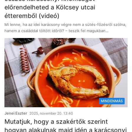
előrendelheted a Kölcsey utcai
étteremből (videó)
Mi lenne, ha az idei karácsony végre nem a sütés-főzésről szólna,
hanem a családdal töltött időről? – teszik fel magukban…
MINDENMÁS
Jenei Eszter
2025, november 20. 13:40
Mutatjuk, hogy a szakértők szerint
hogyan alakulnak majd idén a karácsonyi