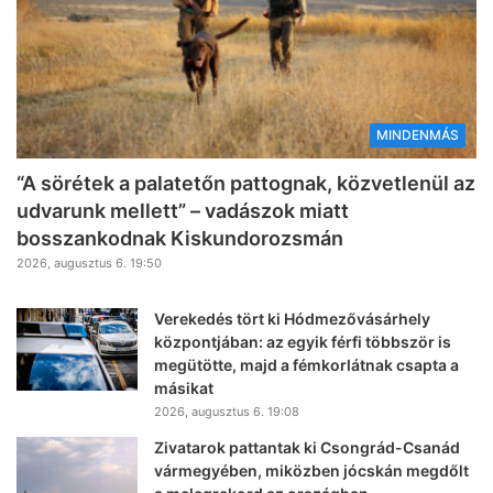
MINDENMÁS
“A sörétek a palatetőn pattognak, közvetlenül az
udvarunk mellett” – vadászok miatt
bosszankodnak Kiskundorozsmán
2026, augusztus 6. 19:50
Verekedés tört ki Hódmezővásárhely
központjában: az egyik férfi többször is
megütötte, majd a fémkorlátnak csapta a
másikat
2026, augusztus 6. 19:08
Zivatarok pattantak ki Csongrád-Csanád
vármegyében, miközben jócskán megdőlt