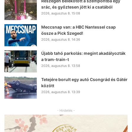
Részegen belekötött a szelfipontba egy
srác, és győztesen jött ki a csatából
2026, augusztus 8. 15:08
Meccsnap van: a HBC Nantessel csap
össze a Pick Szeged!
2026, augusztus 8. 14:36
Újabb tahó parkolás: megint akadályozták
a tram-train-t
2026, augusztus 8. 13:58
Tetejére borult egy autó Csongrád és Gátér
között
2026, augusztus 8. 13:39
- Hirdetés -