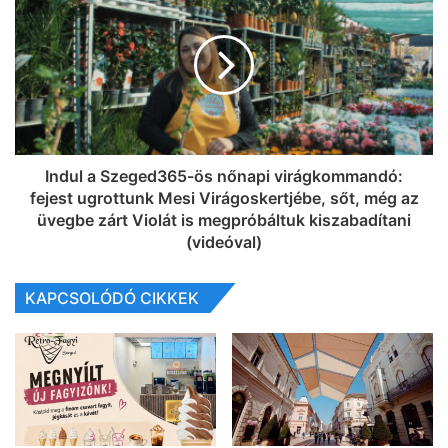
Indul a Szeged365-ös nőnapi virágkommandó:
fejest ugrottunk Mesi Virágoskertjébe, sőt, még az
üvegbe zárt Violát is megpróbáltuk kiszabadítani
(videóval)
KAPCSOLÓDÓ CIKKEK