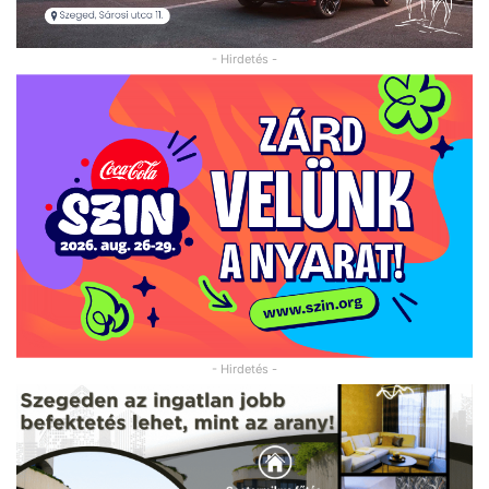
- Hirdetés -
- Hirdetés -