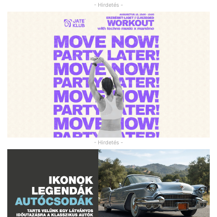
- Hirdetés -
- Hirdetés -