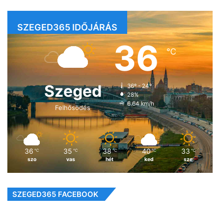
SZEGED365 IDŐJÁRÁS
36
℃
Szeged
36º - 24º
28%
6.64 km/h
Felhősödés
36
35
38
40
33
℃
℃
℃
℃
℃
szo
vas
hét
ked
sze
SZEGED365 FACEBOOK