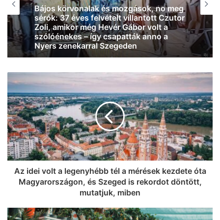
Le a kalappal: az SZTE Mérnöki Kar
csapata Franciaországot is
meghódíthatja, Magyarországot és
Szegedet képviselhetik az európai
döntőben
Az idei volt a legenyhébb tél a mérések kezdete óta
Magyarországon, és Szeged is rekordot döntött,
mutatjuk, miben