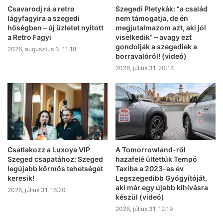
Csavarodj rá a retro
Szegedi Pletykák: “a család
lágyfagyira a szegedi
nem támogatja, de én
hőségben – új üzletet nyitott
megjutalmazom azt, aki jól
a Retro Fagyi
viselkedik” – avagy ezt
gondolják a szegediek a
2026, augusztus 3. 11:18
borravalóról! (videó)
2026, július 31. 20:14
Csatlakozz a Luxoya VIP
A Tomorrowland-ről
Szeged csapatához: Szeged
hazafelé ültettük Tempó
legújabb körmös tehetségét
Taxiba a 2023-as év
keresik!
Legszegedibb Gyógyítóját,
aki már egy újabb kihívásra
2026, július 31. 16:20
készül (videó)
2026, július 31. 12:19