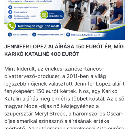
JENNIFER LOPEZ ALÁÍRÁSA 150 EURÓT ÉR, MÍG
KARIKÓ KATALINÉ 400 EURÓT
Mint kiderült, az énekes-színész-táncos-
divattervező-producer, a 2011-ben a világ
legszebb nőjének választott Jennifer Lopez aláírt
fényképéért 150 eurót kértek. Nos, egy Karikó
Katalin aláírás még ennél is többet kóstál. Az első
magyar Nobel-díjas nő kézjegyééhez a
szupersztár Meryl Streep, a háromszoros Oscar-
díjas amerikai színésznő aláírásának értéke
mérhető. Az autogramok szerelmesei 400 euróra