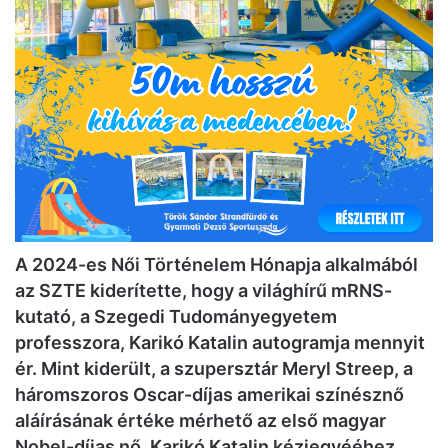
A 2024-es Női Történelem Hónapja alkalmából
az SZTE kiderítette, hogy a világhírű mRNS-
kutató, a Szegedi Tudományegyetem
professzora, Karikó Katalin autogramja mennyit
ér. Mint kiderült, a szupersztár Meryl Streep, a
háromszoros Oscar-díjas amerikai színésznő
aláírásának értéke mérhető az első magyar
Nobel-díjas nő, Karikó Katalin kézjegyééhez.