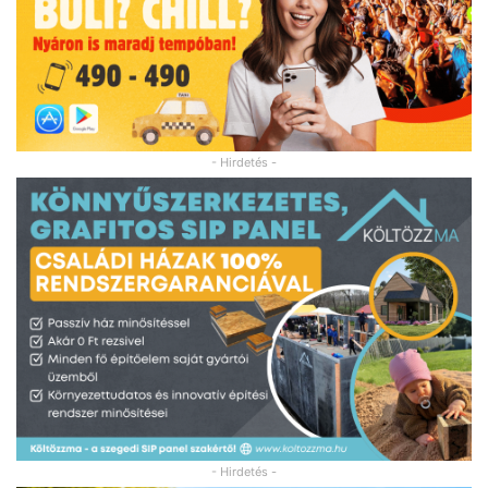
- Hirdetés -
- Hirdetés -