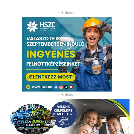
- Hirdetés -
- Hirdetés -