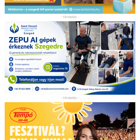
- Hirdetés -
- Hirdetés -