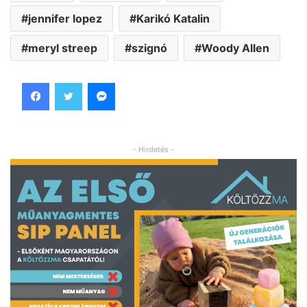
jennifer lopez
Karikó Katalin
meryl streep
szignó
Woody Allen
Facebook
Twitter
Messenger
- Hirdetés -