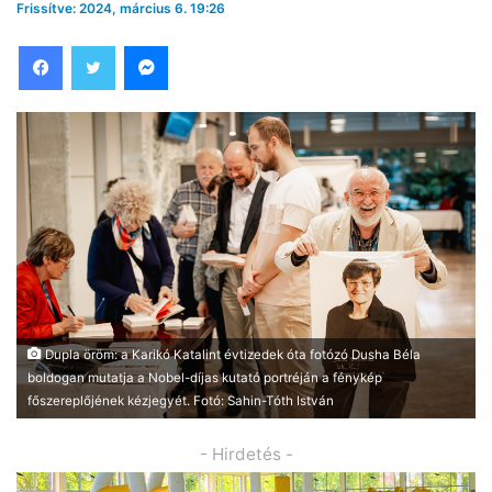
Frissítve: 2024, március 6. 19:26
Facebook
Twitter
Messenger
Dupla öröm: a Karikó Katalint évtizedek óta fotózó Dusha Béla
boldogan mutatja a Nobel-díjas kutató portréján a fénykép
főszereplőjének kézjegyét. Fotó: Sahin-Tóth István
- Hirdetés -