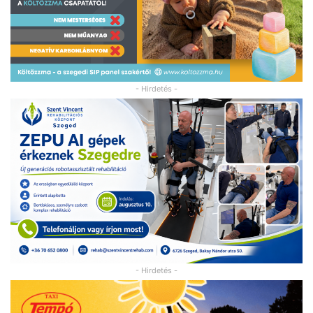
- Hirdetés -
- Hirdetés -