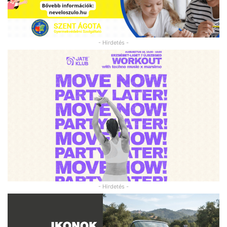
- Hirdetés -
- Hirdetés -