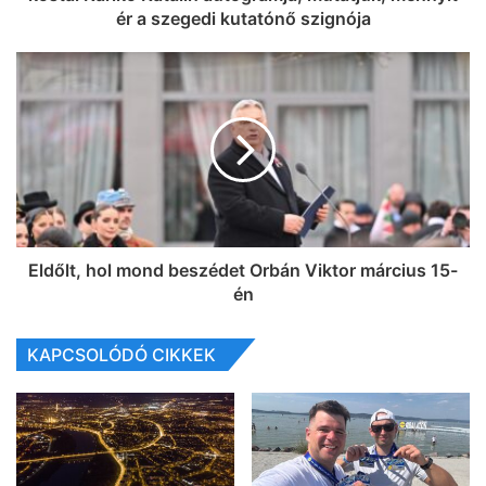
ér a szegedi kutatónő szignója
Eldőlt, hol mond beszédet Orbán Viktor március 15-
én
KAPCSOLÓDÓ CIKKEK