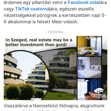
érdemes egy pillantást vetni a
Facebook oldal
ára
vagy
TikTok csatorná
jára, egészen eszelős
nézettségekkel pörögnek a kertészetben napi 5-
6 alkalommal is felvett Mesi-videók.
- Hirdetés -
Visszatérve a Nemzetközi Nőnapra, elugrottunk