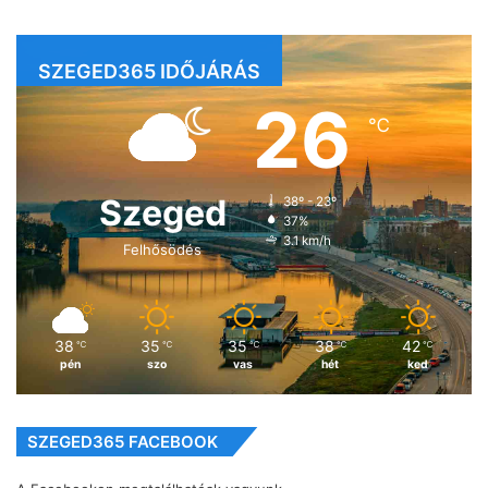
SZEGED365 IDŐJÁRÁS
26
℃
Szeged
38º - 23º
37%
3.1 km/h
Felhősödés
38
35
35
38
42
℃
℃
℃
℃
℃
pén
szo
vas
hét
ked
SZEGED365 FACEBOOK