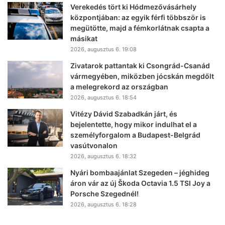
Verekedés tört ki Hódmezővásárhely
központjában: az egyik férfi többször is
megütötte, majd a fémkorlátnak csapta a
másikat
2026, augusztus 6. 19:08
Zivatarok pattantak ki Csongrád-Csanád
vármegyében, miközben jócskán megdőlt
a melegrekord az országban
2026, augusztus 6. 18:54
Vitézy Dávid Szabadkán járt, és
bejelentette, hogy mikor indulhat el a
személyforgalom a Budapest-Belgrád
vasútvonalon
2026, augusztus 6. 18:32
Nyári bombaajánlat Szegeden – jéghideg
áron vár az új Škoda Octavia 1.5 TSI Joy a
Porsche Szegednél!
2026, augusztus 6. 18:28