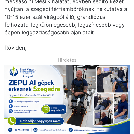
megsasolni Mesi kínálatát, egyben segítő kezet
nyújtani a szegedi férfiemböröknek, felkutatva a
10-15 ezer szál virágból álló, grandiózus
felhozatal legkülönlegesebb, legszínesebb vagy
éppen leggazdaságosabb ajánlatait.
Röviden,
- Hirdetés -