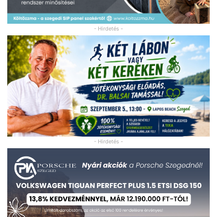
- Hirdetés -
- Hirdetés -