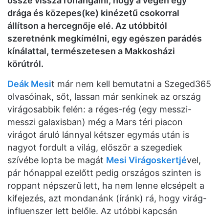
össze vissza rohangálni, hogy a végén egy
drága és közepes(ke) kinézetű csokorral
állítson a hercegnője elé. Az utóbbitól
szeretnénk megkímélni, egy egészen parádés
kínálattal, természetesen a Makkosházi
körútról.
Deák Mesi
t már nem kell bemutatni a Szeged365
olvasóinak, sőt, lassan már senkinek az ország
virágosabbik felén: a réges-rég (egy messzi-
messzi galaxisban) még a Mars téri piacon
virágot áruló lánnyal kétszer egymás után is
nagyot fordult a világ, először a szegediek
szívébe lopta be magát
Mesi Virágoskertjé
vel,
pár hónappal ezelőtt pedig országos szinten is
roppant népszerű lett, ha nem lenne elcsépelt a
kifejezés, azt mondanánk (íránk) rá, hogy virág-
influenszer lett belőle. Az utóbbi kapcsán