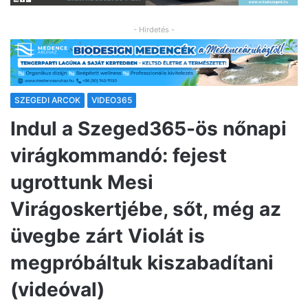
- Hirdetés -
SZEGEDI ARCOK
VIDEO365
Indul a Szeged365-ös nőnapi
virágkommandó: fejest
ugrottunk Mesi
Virágoskertjébe, sőt, még az
üvegbe zárt Violát is
megpróbáltuk kiszabadítani
(videóval)