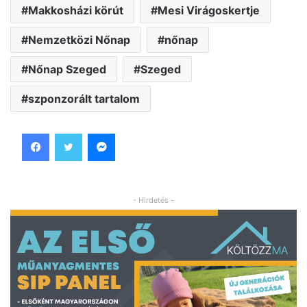
Makkosházi körút
Mesi Virágoskertje
Nemzetközi Nőnap
nőnap
Nőnap Szeged
Szeged
szponzorált tartalom
Facebook
Twitter
Messenger
- Hirdetés -