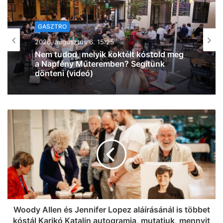
KIKAPCS
2026, augusztus 6. 13:49
Egy ilyen hírtől még nekünk is leesett az
állunk: most iPhone 17-et nyerhetsz a
Malátában! (videó)
Woody Allen és Jennifer Lopez aláírásánál is többet
kóstál Karikó Katalin autogramja, mutatjuk, mennyit