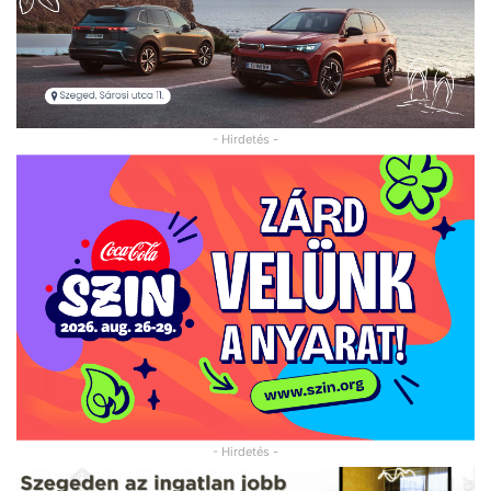
- Hirdetés -
- Hirdetés -