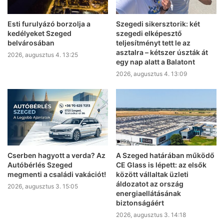
Esti furulyázó borzolja a
Szegedi sikersztorik: két
kedélyeket Szeged
szegedi elképesztő
belvárosában
teljesítményt tett le az
asztalra – kétszer úszták át
2026, augusztus 4. 13:25
egy nap alatt a Balatont
2026, augusztus 4. 13:09
Cserben hagyott a verda? Az
A Szeged határában működő
Autóbérlés Szeged
CE Glass is lépett: az elsők
megmenti a családi vakációt!
között vállaltak üzleti
áldozatot az ország
2026, augusztus 3. 15:05
energiaellátásának
biztonságáért
2026, augusztus 3. 14:18