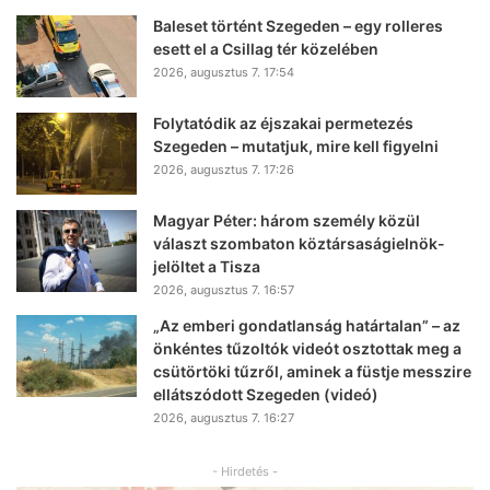
Baleset történt Szegeden – egy rolleres
esett el a Csillag tér közelében
2026, augusztus 7. 17:54
Folytatódik az éjszakai permetezés
Szegeden – mutatjuk, mire kell figyelni
2026, augusztus 7. 17:26
Magyar Péter: három személy közül
választ szombaton köztársaságielnök-
jelöltet a Tisza
2026, augusztus 7. 16:57
„Az emberi gondatlanság határtalan” – az
önkéntes tűzoltók videót osztottak meg a
csütörtöki tűzről, aminek a füstje messzire
ellátszódott Szegeden (videó)
2026, augusztus 7. 16:27
- Hirdetés -