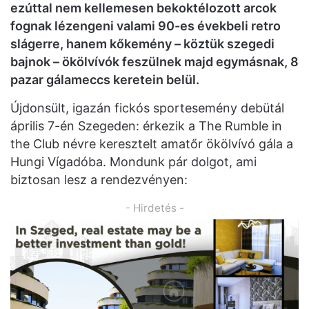
ezúttal nem kellemesen bekoktélozott arcok
fognak lézengeni valami 90-es évekbeli retro
slágerre, hanem kőkemény – köztük szegedi
bajnok – ökölvívók feszülnek majd egymásnak, 8
pazar gálameccs keretein belül.
Újdonsült, igazán fickós sportesemény debütál
április 7-én Szegeden: érkezik a The Rumble in
the Club névre keresztelt amatőr ökölvívó gála a
Hungi Vígadóba. Mondunk pár dolgot, ami
biztosan lesz a rendezvényen:
- Hirdetés -