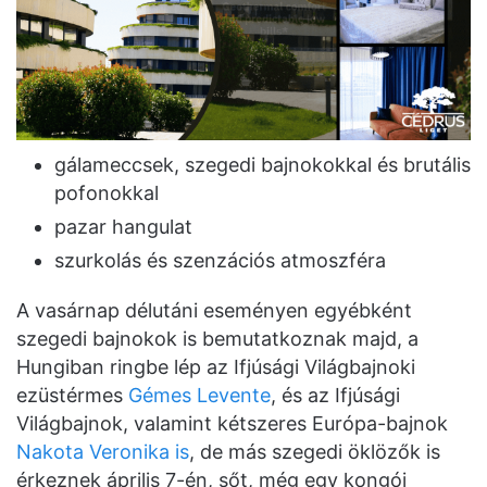
gálameccsek, szegedi bajnokokkal és brutális
pofonokkal
pazar hangulat
szurkolás és szenzációs atmoszféra
A vasárnap délutáni eseményen egyébként
szegedi bajnokok is bemutatkoznak majd, a
Hungiban ringbe lép az Ifjúsági Világbajnoki
ezüstérmes
Gémes Levente
, és az Ifjúsági
Világbajnok, valamint kétszeres Európa-bajnok
Nakota Veronika is
, de más szegedi öklözők is
érkeznek április 7-én, sőt, még egy kongói