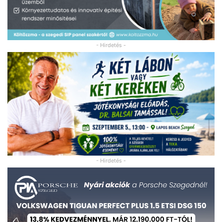
- Hirdetés -
- Hirdetés -