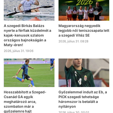
A szegedi Birkás Balázs
Magyarország negyedik
nyerte a férfiak küzdelmét a
legjobb női teniszcsapata lett
kajak-kenusok szlalom
a szegedi Vitéz SE
országos bajnokságán a
2026, július 31. 08:28
Maty-éren!
2026, július 31. 19:06
Hosszabbított a Szeged-
Győzelemmel indult az Eb, a
Csanád GA egyik
PICK szegedi tehetsége
meghatározó arca,
háromszor is betalált a
szombaton már a
nyitányon
győzelemre hajt
2026, július 30. 00:01