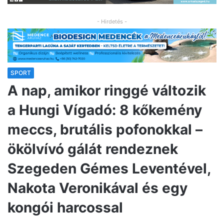
- Hirdetés -
SPORT
A nap, amikor ringgé változik
a Hungi Vígadó: 8 kőkemény
meccs, brutális pofonokkal –
ökölvívó gálát rendeznek
Szegeden Gémes Leventével,
Nakota Veronikával és egy
kongói harcossal