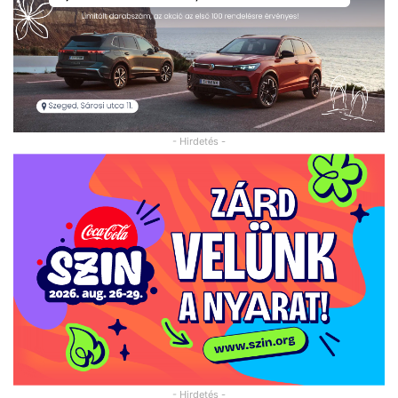
- Hirdetés -
- Hirdetés -