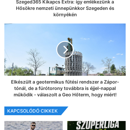
Szeged365 Kikapcs Extra: így emlékezünk a
Hősökre nemzeti ünnepünkkor Szegeden és
környékén
Elkészült a geotermikus fűtési rendszer a Zápor-
tónál, de a fúrótorony továbbra is éjjel-nappal
működik - válaszolt a Geo Hőterm, hogy miért!
KAPCSOLÓDÓ CIKKEK