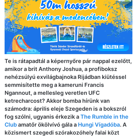
Te is rátapadtál a képernyőre pár nappal ezelőtt,
amikor a brit Anthony Joshua, a profiboksz
nehézsúlyú exvilágbajnoka Rijádban kiütéssel
semmisítette meg a kameruni Francis
Ngannout, a mellesleg veretlen UFC
ketrecharcost? Akkor bomba hírünk van
számodra: április eleje Szegeden is a bokszról
fog szólni, ugyanis érkezik a
The Rumble in the
Club
amatőr ökölvívó gála a
Hungi Vígadóba
. A
közismert szegedi szórakozóhely falai közt