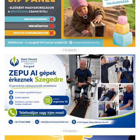
- Hirdetés -
- Hirdetés -