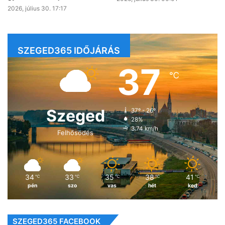
2026, július 30. 17:17
SZEGED365 IDŐJÁRÁS
37
℃
Szeged
37º - 26º
28%
3.74 km/h
Felhősödés
34
33
35
38
41
℃
℃
℃
℃
℃
pén
szo
vas
hét
ked
SZEGED365 FACEBOOK