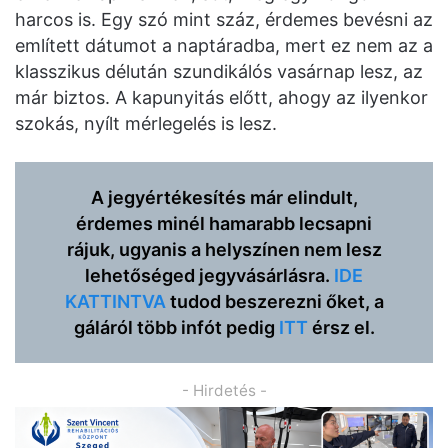
harcos is. Egy szó mint száz, érdemes bevésni az
említett dátumot a naptáradba, mert ez nem az a
klasszikus délután szundikálós vasárnap lesz, az
már biztos. A kapunyitás előtt, ahogy az ilyenkor
szokás, nyílt mérlegelés is lesz.
A jegyértékesítés már elindult,
érdemes minél hamarabb lecsapni
rájuk, ugyanis a helyszínen nem lesz
lehetőséged jegyvásárlásra.
IDE
KATTINTVA
tudod beszerezni őket, a
gáláról több infót pedig
ITT
érsz el.
- Hirdetés -