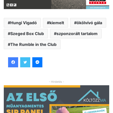
Hungi Vigadó
kiemelt
ökölvívó gála
Szeged Box Club
szponzorált tartalom
The Rumble in the Club
Facebook
Twitter
Messenger
- Hirdetés -