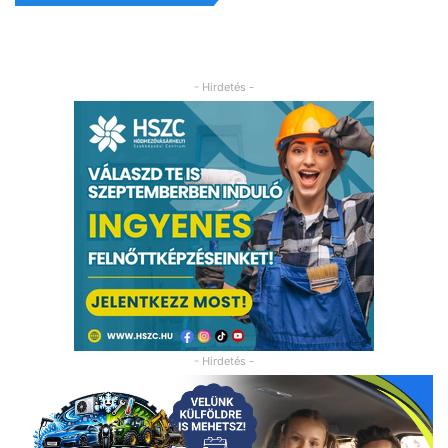
- Hirdetés -
- Hirdetés -