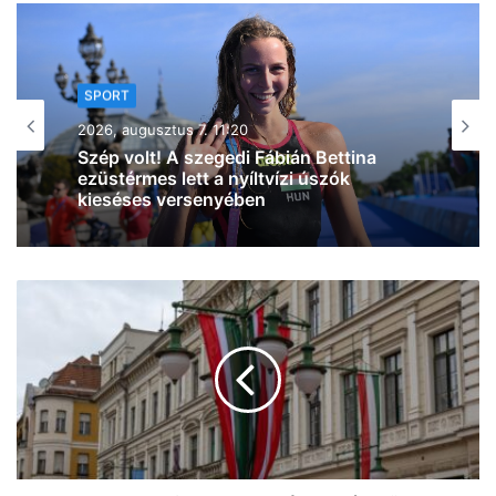
SPORT
2026, augusztus 6. 16:01
A szegedi Takács Benedek ezüstérmes
lett a Squash Egyetemi
Világbajnokságon (fotó)