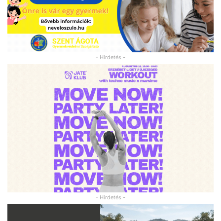
- Hirdetés -
- Hirdetés -