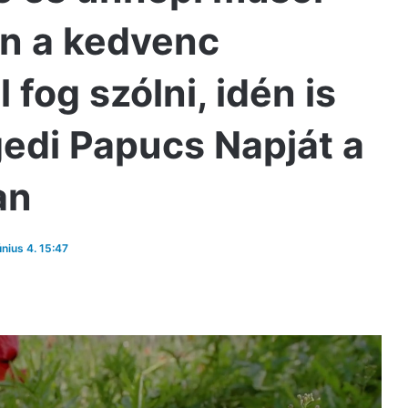
n a kedvenc
fog szólni, idén is
edi Papucs Napját a
an
únius 4. 15:47