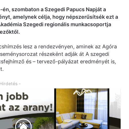
5-én, szombaton a Szegedi Papucs Napját a
nyt, amelynek célja, hogy népszerűsítsék ezt a
 Akadémia Szegedi regionális munkacsoportja
ezőktől.
pucshímzés lesz a rendezvényen, aminek az Agóra
eseménysorozat részeként adják át A szegedi
ucsfejhímző és – tervező-pályázat eredményét is,
t.
 Hirdetés -