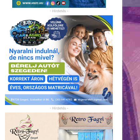
- Hirdetés -
- Hirdetés -