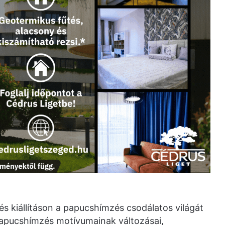
 kiállításon a papucshímzés csodálatos világát
papucshímzés motívumainak változásai,