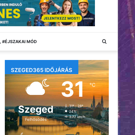
Keresés:
#ÉJSZAKAI MÓD
SZEGED365 IDŐJÁRÁS
31
℃
Szeged
31º - 28º
24%
3.77 km/h
Felhősödés