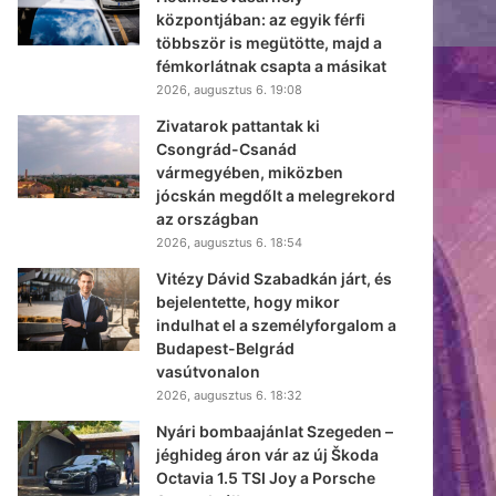
központjában: az egyik férfi
többször is megütötte, majd a
fémkorlátnak csapta a másikat
2026, augusztus 6. 19:08
Zivatarok pattantak ki
Csongrád-Csanád
vármegyében, miközben
jócskán megdőlt a melegrekord
az országban
2026, augusztus 6. 18:54
Vitézy Dávid Szabadkán járt, és
bejelentette, hogy mikor
indulhat el a személyforgalom a
Budapest-Belgrád
vasútvonalon
2026, augusztus 6. 18:32
Nyári bombaajánlat Szegeden –
jéghideg áron vár az új Škoda
Octavia 1.5 TSI Joy a Porsche