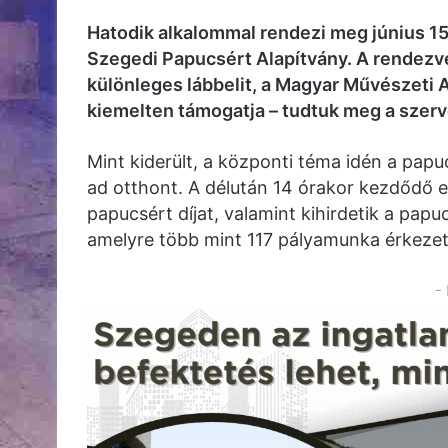
Hatodik alkalommal rendezi meg június 1
Szegedi Papucsért Alapítvány. A rendezvé
különleges lábbelit, a Magyar Művészeti
kiemelten támogatja – tudtuk meg a szerv
Mint kiderült, a központi téma idén a pa
ad otthont. A délután 14 órakor kezdődő 
papucsért díjat, valamint kihirdetik a pap
amelyre több mint 117 pályamunka érkezet
-