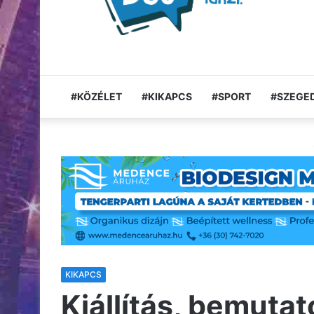
#KÖZÉLET
#KIKAPCS
#SPORT
#SZEGED
KIKAPCS
Kiállítás, bemuta