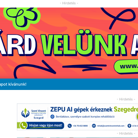
- Hirdetés -
apot kívánunk!
- Hirdetés -
- Hirdetés -