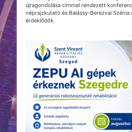
újragondolása címmel rendezett konferenci
néprajzkutató és Balássy-Berezvai Szénia 
érdeklődők.
-