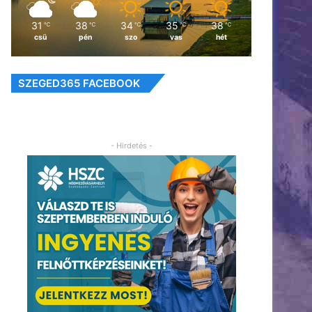
31
38
34
35
38
℃
℃
℃
℃
℃
csü
pén
szo
vas
hét
SZEGED365 FACEBOOK
- Hirdetés -