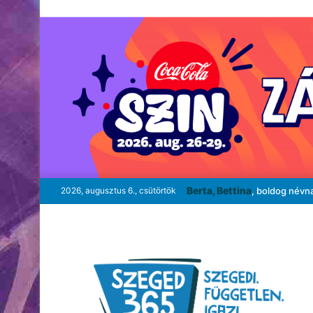
Berta, Bettina
2026, augusztus 6., csütörtök
, boldog névn