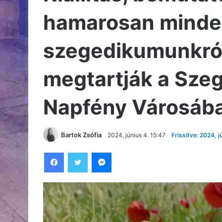
hamarosan minde
szegedikumunkról 
megtartják a Szeg
Napfény Városáb
Bartok Zsófia
2024, június 4. 15:47
Frissítve: 2024, j
Facebook
Twitter
Messenger