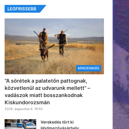
LEGFRISSEBB
MINDENMÁS
“A sörétek a palatetőn pattognak,
közvetlenül az udvarunk mellett” –
vadászok miatt bosszankodnak
Kiskundorozsmán
2026, augusztus 6. 19:50
Verekedés tört ki
Hódmezővásárhely