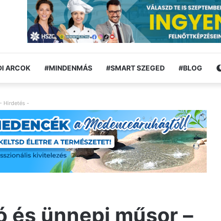
I ARCOK
#MINDENMÁS
#SMART SZEGED
#BLOG
- Hirdetés -
tó és ünnepi műsor –