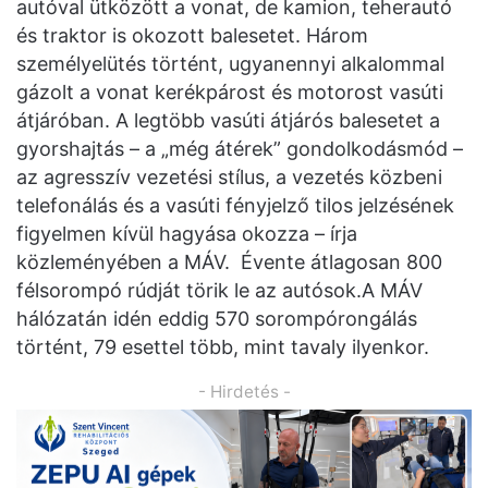
autóval ütközött a vonat, de kamion, teherautó
és traktor is okozott balesetet. Három
személyelütés történt, ugyanennyi alkalommal
gázolt a vonat kerékpárost és motorost vasúti
átjáróban. A legtöbb vasúti átjárós balesetet a
gyorshajtás – a „még átérek” gondolkodásmód –
az agresszív vezetési stílus, a vezetés közbeni
telefonálás és a vasúti fényjelző tilos jelzésének
figyelmen kívül hagyása okozza – írja
közleményében a MÁV. Évente átlagosan 800
félsorompó rúdját törik le az autósok.A MÁV
hálózatán idén eddig 570 sorompórongálás
történt, 79 esettel több, mint tavaly ilyenkor.
- Hirdetés -