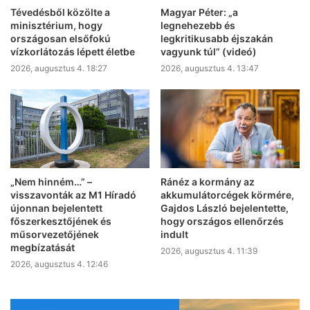
Tévedésből közölte a
Magyar Péter: „a
minisztérium, hogy
legnehezebb és
országosan elsőfokú
legkritikusabb éjszakán
vízkorlátozás lépett életbe
vagyunk túl” (videó)
2026, augusztus 4. 18:27
2026, augusztus 4. 13:47
„Nem hinném…” –
Ránéz a kormány az
visszavonták az M1 Híradó
akkumulátorcégek körmére,
újonnan bejelentett
Gajdos László bejelentette,
főszerkesztőjének és
hogy országos ellenőrzés
műsorvezetőjének
indult
megbízatását
2026, augusztus 4. 11:39
2026, augusztus 4. 12:46