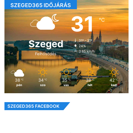
SZEGED365 IDŐJÁRÁS
31
℃
Szeged
31º - 31º
24%
3.65 km/h
Felhősödés
38
34
35
38
42
℃
℃
℃
℃
℃
pén
szo
vas
hét
ked
SZEGED365 FACEBOOK