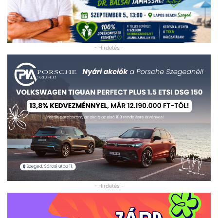
- Hirdetés -
- Hirdetés -