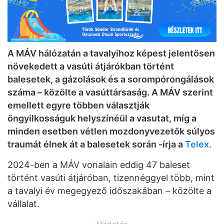
A MÁV hálózatán a tavalyihoz képest jelentősen
növekedett a vasúti átjárókban történt
balesetek, a gázolások és a sorompórongálások
száma – közölte a vasúttársaság. A MÁV szerint
emellett egyre többen választják
öngyilkosságuk helyszínéül a vasutat, míg a
minden esetben vétlen mozdonyvezetők súlyos
traumát élnek át a balesetek során -írja a
Telex.
2024-ben a MÁV vonalain eddig 47 baleset
történt vasúti átjáróban, tizennéggyel több, mint
a tavalyi év megegyező időszakában – közölte a
vállalat.