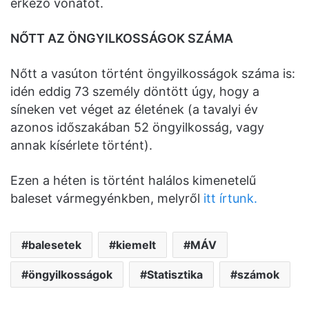
érkező vonatot.
NŐTT AZ ÖNGYILKOSSÁGOK SZÁMA
Nőtt a vasúton történt öngyilkosságok száma is:
idén eddig 73 személy döntött úgy, hogy a
síneken vet véget az életének (a tavalyi év
azonos időszakában 52 öngyilkosság, vagy
annak kísérlete történt).
Ezen a héten is történt halálos kimenetelű
baleset vármegyénkben, melyről
itt írtunk.
balesetek
kiemelt
MÁV
öngyilkosságok
Statisztika
számok