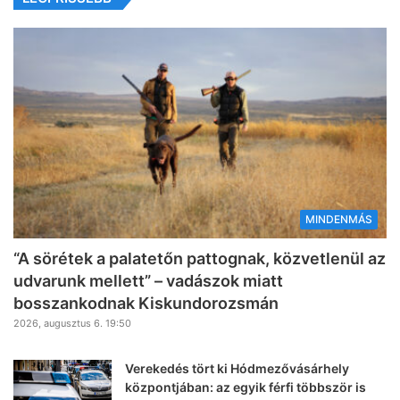
MINDENMÁS
“A sörétek a palatetőn pattognak, közvetlenül az
udvarunk mellett” – vadászok miatt
bosszankodnak Kiskundorozsmán
2026, augusztus 6. 19:50
Verekedés tört ki Hódmezővásárhely
központjában: az egyik férfi többször is