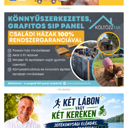
- Hirdetés -
- Hirdetés -