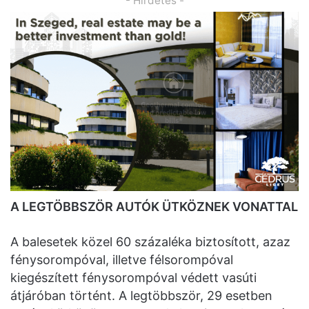
- Hirdetés -
A LEGTÖBBSZÖR AUTÓK ÜTKÖZNEK VONATTAL
A balesetek közel 60 százaléka biztosított, azaz
fénysorompóval, illetve félsorompóval
kiegészített fénysorompóval védett vasúti
átjáróban történt. A legtöbbször, 29 esetben