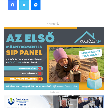
Facebook
Twitter
Messenger
- Hirdetés -
- Hirdetés -