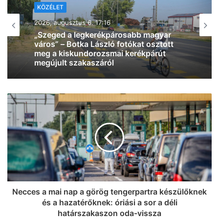
KÖZÉLET
2026, augusztus 6. 12:28
Kiderült, mikor választ új köztársasági
elnököt az Országgyűlés
Necces a mai nap a görög tengerpartra készülőknek
és a hazatérőknek: óriási a sor a déli
határszakaszon oda-vissza