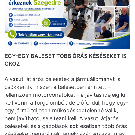
EGY-EGY BALESET TÖBB ÓRÁS KÉSÉSEKET IS
OKOZ
A vasúti átjárós balesetek a járműállományt is
csökkentik, hiszen a balesetben érintett –
jellemzően motorvonatokat – a javítás idejéig ki
kell vonni a forgalomból, de előfordul, hogy egy-
egy jármű teljesen működésképtelenné válik,
nem javítható, selejtezni kell. A vasúti átjárós
balesetek és a gázolások sok esetben több órás
késéseket generálnak, amely akár sokezer utas