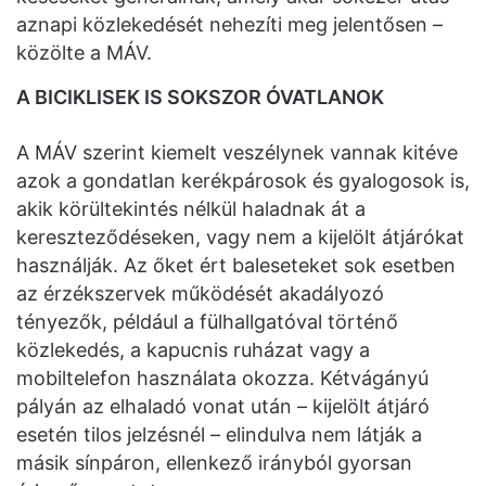
aznapi közlekedését nehezíti meg jelentősen –
közölte a MÁV.
A BICIKLISEK IS SOKSZOR ÓVATLANOK
A MÁV szerint kiemelt veszélynek vannak kitéve
azok a gondatlan kerékpárosok és gyalogosok is,
akik körültekintés nélkül haladnak át a
kereszteződéseken, vagy nem a kijelölt átjárókat
használják. Az őket ért baleseteket sok esetben
az érzékszervek működését akadályozó
tényezők, például a fülhallgatóval történő
közlekedés, a kapucnis ruházat vagy a
mobiltelefon használata okozza. Kétvágányú
pályán az elhaladó vonat után – kijelölt átjáró
esetén tilos jelzésnél – elindulva nem látják a
másik sínpáron, ellenkező irányból gyorsan