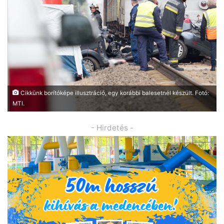
Cikkünk borítóképe illusztráció, egy korábbi balesetnél készült. Fotó:
MTI.
- Hirdetés -