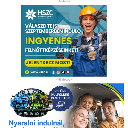
- Hirdetés -
- Hirdetés -