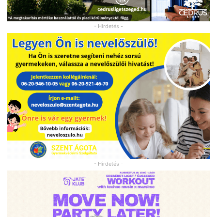
- Hirdetés -
- Hirdetés -