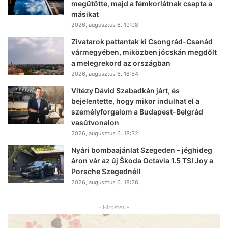
megütötte, majd a fémkorlátnak csapta a
másikat
2026, augusztus 6. 19:08
Zivatarok pattantak ki Csongrád-Csanád
vármegyében, miközben jócskán megdőlt
a melegrekord az országban
2026, augusztus 6. 18:54
Vitézy Dávid Szabadkán járt, és
bejelentette, hogy mikor indulhat el a
személyforgalom a Budapest-Belgrád
vasútvonalon
2026, augusztus 6. 18:32
Nyári bombaajánlat Szegeden – jéghideg
áron vár az új Škoda Octavia 1.5 TSI Joy a
Porsche Szegednél!
2026, augusztus 6. 18:28
- Hirdetés -